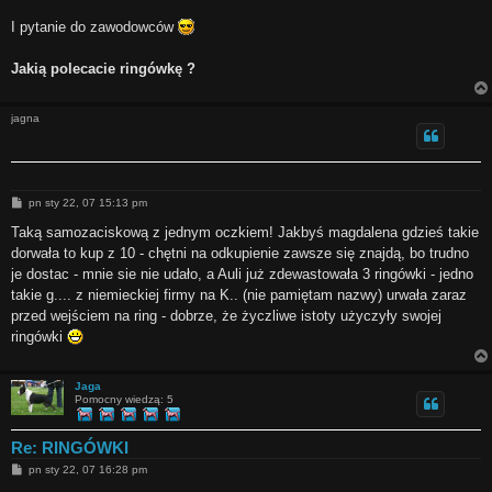
I pytanie do zawodowców
Jakią polecacie ringówkę ?
jagna
P
pn sty 22, 07 15:13 pm
o
s
Taką samozaciskową z jednym oczkiem! Jakbyś magdalena gdzieś takie
t
dorwała to kup z 10 - chętni na odkupienie zawsze się znajdą, bo trudno
je dostac - mnie sie nie udało, a Auli już zdewastowała 3 ringówki - jedno
takie g.... z niemieckiej firmy na K.. (nie pamiętam nazwy) urwała zaraz
przed wejściem na ring - dobrze, że życzliwe istoty użyczyły swojej
ringówki
Jaga
Pomocny wiedzą: 5
Re: RINGÓWKI
P
pn sty 22, 07 16:28 pm
o