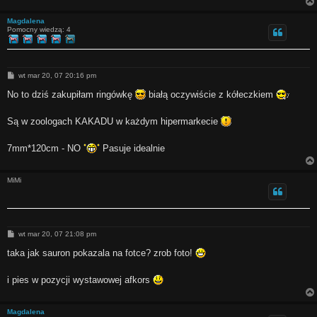
Magdalena
Pomocny wiedzą: 4
P
wt mar 20, 07 20:16 pm
o
s
No to dziś zakupiłam ringówkę
białą oczywiście z kółeczkiem
t
Są w zoologach KAKADU w każdym hipermarkecie
7mm*120cm - NO
Pasuje idealnie
MiMi
P
wt mar 20, 07 21:08 pm
o
s
taka jak sauron pokazala na fotce? zrob foto!
t
i pies w pozycji wystawowej afkors
Magdalena