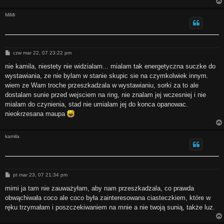
MiMi
P
czw mar 22, 07 23:22 pm
o
s
nie kamila, niestety nie widzialam... mialam tak energetyczna suczke do
t
wystawiania, ze nie bylam w stanie skupic sie na czymkolwiek innym.
wiem ze Wam troche przeszkadzala w wystawianiu, sorki za to ale
dostalam sunie przed wejsciem na ring, nie znalam jej wczesniej i nie
mialam do czynienia, stad nie umialam jej do konca opanowac.
nieokrzesana maupa
kamila
P
pt mar 23, 07 21:34 pm
o
s
mimi ja tam nie zauważyłam, aby nam przeszkadzala, co prawda
t
obwąchiwała coco ale coco była zainteresowana ciasteczkiem, które w
ręku trzymałam i poszczekiwaniem na mnie a nie twoją sunią, także luz.