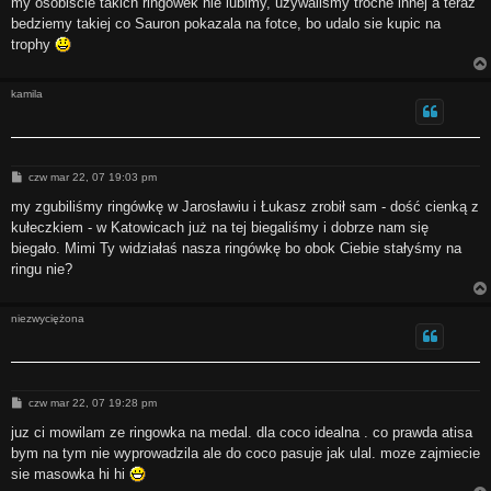
my osobiscie takich ringowek nie lubimy, uzywalismy troche innej a teraz
bedziemy takiej co Sauron pokazala na fotce, bo udalo sie kupic na
trophy
kamila
P
czw mar 22, 07 19:03 pm
o
s
my zgubiliśmy ringówkę w Jarosławiu i Łukasz zrobił sam - dość cienką z
t
kułeczkiem - w Katowicach już na tej biegaliśmy i dobrze nam się
biegało. Mimi Ty widziałaś nasza ringówkę bo obok Ciebie stałyśmy na
ringu nie?
niezwyciężona
P
czw mar 22, 07 19:28 pm
o
s
juz ci mowilam ze ringowka na medal. dla coco idealna . co prawda atisa
t
bym na tym nie wyprowadzila ale do coco pasuje jak ulal. moze zajmiecie
sie masowka hi hi