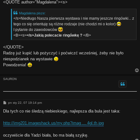
s
<QUOTE author="Magdalena"><s>
t
Magdalena pisze:
</s>Niedługo Nasza pierwsza wystawa i nie mamy jeszcze ringówki... z
tego co się orientuję są różne rodzaje (nie chodzi mi o kolor)
I pytanie do zawodowców
<B><s>
</s>Jakią polecacie ringówkę ?
</B>
</QUOTE>
Radzę już kupić lub pożyczyć i poćwiczć wcześniej, żeby nie było
niespodzianek na wystawie
Powodzenia!
SAURON
P
pn sty 22, 07 19:14 pm
o
s
Dla tych co nie śledzą niebieskiego, najlepsza dla bula jest taka:
t
http://img201.imageshack.us/my.php?imag ... 4gl.th.jpg
oczywiście dla Yadzi biała, bo ma białą szyjkę.