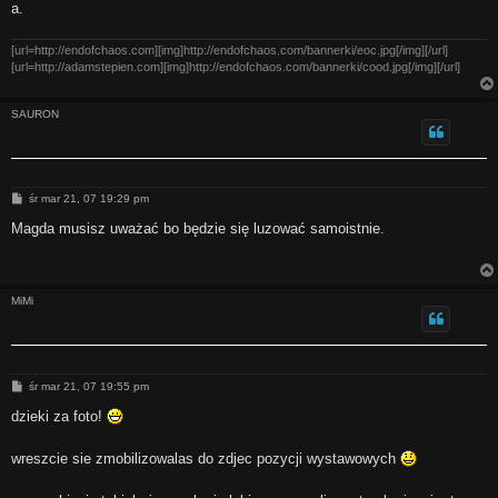
a.
[url=http://endofchaos.com][img]http://endofchaos.com/bannerki/eoc.jpg[/img][/url]
[url=http://adamstepien.com][img]http://endofchaos.com/bannerki/cood.jpg[/img][/url]
SAURON
P
śr mar 21, 07 19:29 pm
o
s
Magda musisz uważać bo będzie się luzować samoistnie.
t
MiMi
P
śr mar 21, 07 19:55 pm
o
s
dzieki za foto!
t
wreszcie sie zmobilizowalas do zdjec pozycji wystawowych