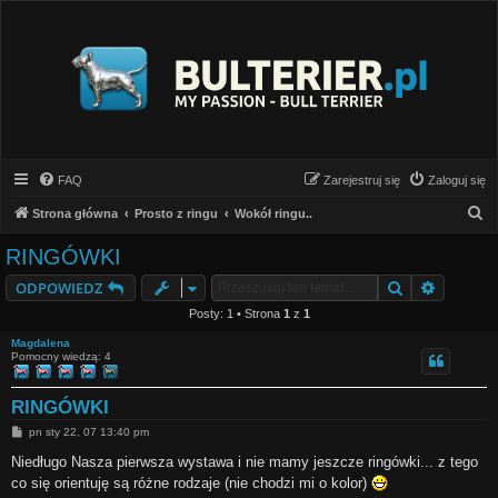
FAQ
Zarejestruj się
Zaloguj się
S
Strona główna
Prosto z ringu
Wokół ringu..
z
RINGÓWKI
u
Szukaj
Wyszuki
ODPOWIEDZ
k
Posty: 1 • Strona
1
z
1
a
Magdalena
j
Pomocny wiedzą: 4
RINGÓWKI
P
pn sty 22, 07 13:40 pm
o
s
Niedługo Nasza pierwsza wystawa i nie mamy jeszcze ringówki... z tego
t
co się orientuję są różne rodzaje (nie chodzi mi o kolor)