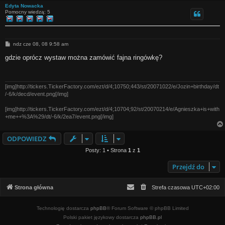
Edyta Nowacka
Pomocny wiedzą: 5
P
ndz cze 08, 08 9:58 am
o
s
gdzie oprócz wystaw można zamówić fajna ringówkę?
t
[img]http://tickers.TickerFactory.com/ezt/d/4;10750;443/st/20071022/e/Jozin+birthday/dt
/-6/k/decd/event.png[/img]
[img]http://tickers.TickerFactory.com/ezt/d/4;10704;92/st/20070214/e/Agnieszka+is+with
+me++%3A%29/dt/-6/k/2ea7/event.png[/img]
ODPOWIEDZ
Posty: 1 • Strona
1
z
1
Przejdź do
Strona główna
Strefa czasowa
UTC+02:00
Technologię dostarcza
phpBB
® Forum Software © phpBB Limited
Polski pakiet językowy dostarcza
phpBB.pl