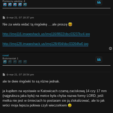
Pomocny wiedzą: 4
P
śr mar 21, 07 18:37 pm
o
s
Nie za wiela widać tą ringówkę ....ale proszę
t
http://img116.imageshack.us/img116/8822/dsc03237kv4.jpg
http://img128.imageshack.us/img128/454/dsc03264fw0.jpg
cood
Bulomaniak 1
P
śr mar 21, 07 18:54 pm
o
s
ale te dwie ringówki to są różne jednak.
t
ja kupiłem na wystawie w Katowicach czarną zaciskową 14 czy 17 mm
(najgrubsza jaka była) na metce była chyba nazwa formy LORD, jeśli
metka nie jest w śmieciach to postaram sie ją zlokalizować, ale to jak
wróci moja lepsza połowa czyli wieczorkiem