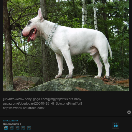
[url=http://www.baby-gaga.com/][img]http://tickers.baby-
gaga.com/t/dogdogard20040418_-8_Solo.png[/img][/url]
http://szwedu.act4trees.com/
anazuzana
Bulomaniak 1