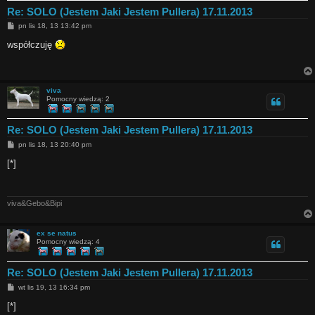
Re: SOLO (Jestem Jaki Jestem Pullera) 17.11.2013
P
pn lis 18, 13 13:42 pm
o
s
współczuję
t
viva
Pomocny wiedzą: 2
Re: SOLO (Jestem Jaki Jestem Pullera) 17.11.2013
P
pn lis 18, 13 20:40 pm
o
s
[*]
t
viva&Gebo&Bipi
ex se natus
Pomocny wiedzą: 4
Re: SOLO (Jestem Jaki Jestem Pullera) 17.11.2013
P
wt lis 19, 13 16:34 pm
o
s
[*]
t