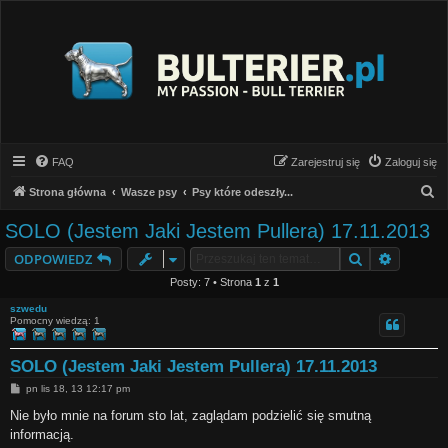
FAQ
Zarejestruj się
Zaloguj się
S
Strona główna
Wasze psy
Psy które odeszły...
z
SOLO (Jestem Jaki Jestem Pullera) 17.11.2013
u
Szukaj
Wyszuki
ODPOWIEDZ
k
Posty: 7 • Strona
1
z
1
a
szwedu
j
Pomocny wiedzą: 1
SOLO (Jestem Jaki Jestem Pullera) 17.11.2013
P
pn lis 18, 13 12:17 pm
o
s
Nie było mnie na forum sto lat, zaglądam podzielić się smutną
t
informacją.