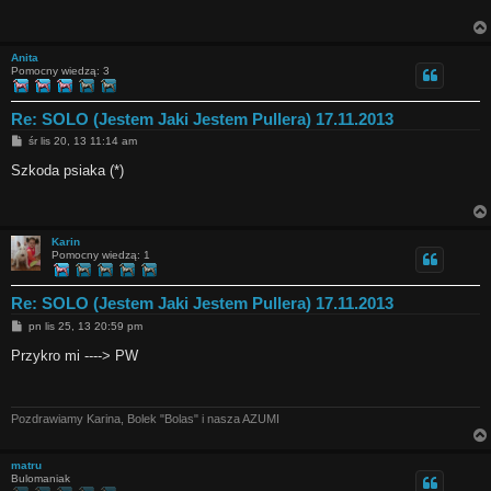
Anita
Pomocny wiedzą: 3
Re: SOLO (Jestem Jaki Jestem Pullera) 17.11.2013
P
śr lis 20, 13 11:14 am
o
s
Szkoda psiaka (*)
t
Karin
Pomocny wiedzą: 1
Re: SOLO (Jestem Jaki Jestem Pullera) 17.11.2013
P
pn lis 25, 13 20:59 pm
o
s
Przykro mi ----> PW
t
Pozdrawiamy Karina, Bolek "Bolas" i nasza AZUMI
matru
Bulomaniak