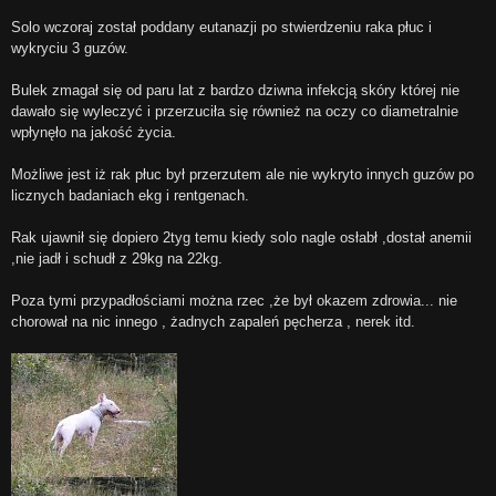
Solo wczoraj został poddany eutanazji po stwierdzeniu raka płuc i
wykryciu 3 guzów.
Bulek zmagał się od paru lat z bardzo dziwna infekcją skóry której nie
dawało się wyleczyć i przerzuciła się również na oczy co diametralnie
wpłynęło na jakość życia.
Możliwe jest iż rak płuc był przerzutem ale nie wykryto innych guzów po
licznych badaniach ekg i rentgenach.
Rak ujawnił się dopiero 2tyg temu kiedy solo nagle osłabł ,dostał anemii
,nie jadł i schudł z 29kg na 22kg.
Poza tymi przypadłościami można rzec ,że był okazem zdrowia... nie
chorował na nic innego , żadnych zapaleń pęcherza , nerek itd.