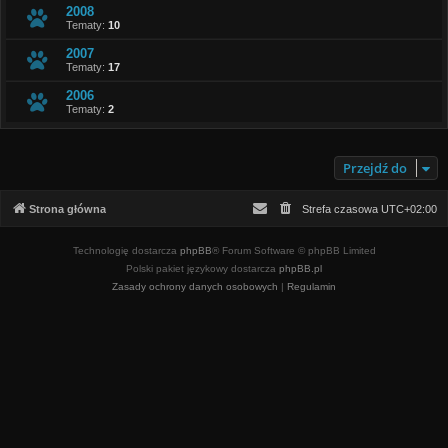
2008
Tematy:
10
2007
Tematy:
17
2006
Tematy:
2
Przejdź do
Strona główna
Strefa czasowa
UTC+02:00
Technologię dostarcza
phpBB
® Forum Software © phpBB Limited
Polski pakiet językowy dostarcza
phpBB.pl
Zasady ochrony danych osobowych
|
Regulamin