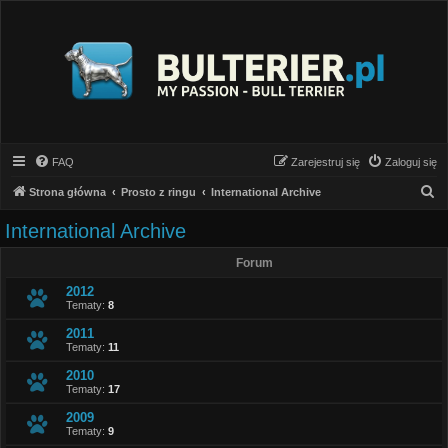
FAQ
Zarejestruj się
Zaloguj się
S
Strona główna
Prosto z ringu
International Archive
z
International Archive
u
Forum
k
a
2012
Tematy:
8
j
2011
Tematy:
11
2010
Tematy:
17
2009
Tematy:
9