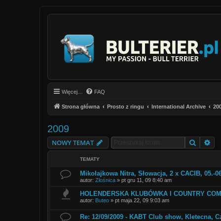
Więcej…
FAQ
Strona główna
Prosto z ringu
International Archive
20
2009
Szukaj
Wy
NOWY TEMAT
TEMATY
Mikołajkowa Nitra, Słowacja, 2 x CACIB, 05.-0
autor:
Złośnica
»
pt gru 11, 09 8:40 am
HOLENDERSKA KLUBÓWKA I COUNTRY COMP
autor:
Buteo
»
pt maja 22, 09 9:03 am
Re: 12/09/2009 - KABT Club show, Kletecna, C