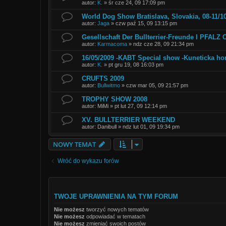
autor:
K.
»
śr cze 24, 09 17:09 pm
World Dog Show Bratislava, Slovakia, 08-11/1
autor:
Jaga
»
czw paź 15, 09 13:15 pm
Gesellschaft Der Bullterrier-Freunde I PFALZ
autor:
Karmacoma
»
ndz cze 28, 09 21:34 pm
16/05/2009 -KABT Special show -Kuneticka ho
autor:
K.
»
pt gru 19, 08 16:03 pm
CRUFTS 2009
autor:
Bullwitmo
»
czw mar 05, 09 21:57 pm
TROPHY SHOW 2008
autor:
MiMi
»
pt lut 27, 09 12:14 pm
XV. BULLTERRIER WEEKEND
autor:
Danibull
»
ndz lut 01, 09 19:34 pm
NOWY TEMAT
Wróć do wykazu forów
TWOJE UPRAWNIENIA NA TYM FORUM
Nie możesz
tworzyć nowych tematów
Nie możesz
odpowiadać w tematach
Nie możesz
zmieniać swoich postów