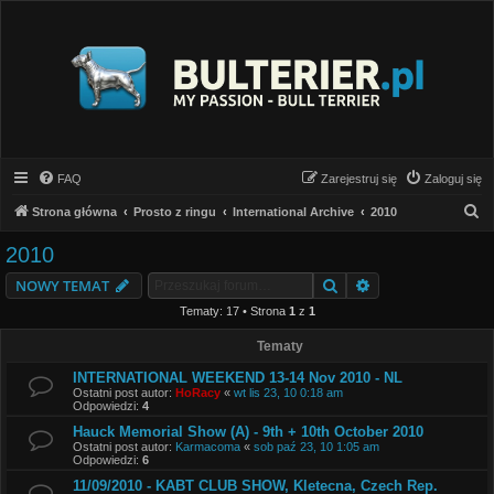
FAQ
Zarejestruj się
Zaloguj się
S
Strona główna
Prosto z ringu
International Archive
2010
z
2010
u
Szukaj
Wyszukiwanie z
NOWY TEMAT
k
Tematy: 17 • Strona
1
z
1
a
j
Tematy
INTERNATIONAL WEEKEND 13-14 Nov 2010 - NL
Ostatni post autor:
HoRacy
«
wt lis 23, 10 0:18 am
Odpowiedzi:
4
Hauck Memorial Show (A) - 9th + 10th October 2010
Ostatni post autor:
Karmacoma
«
sob paź 23, 10 1:05 am
Odpowiedzi:
6
11/09/2010 - KABT CLUB SHOW, Kletecna, Czech Rep.