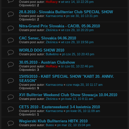
Ostatni post autor:
HoRacy
«
wt wrz 14, 10 22:26 pm
Odpowiedzi:
2
28.8.2010 - Slovakia Bullterrier Club SPECIAL SHOW
Ostatni post autor:
Karmacoma
«
pn sie 30, 10 13:31 pm
Odpowiedzi:
2
Nitra-Grand Prix Slovakia - CACIB, 05.06.2010
Ostatni post autor:
Złośnica
«
wt cze 29, 10 20:20 pm
CAC Senec, Slovakia 04.06.2010
Ostatni post autor:
Złośnica
«
wt cze 29, 10 19:56 pm
WORLD DOG SHOW 2010
Ostatni post autor:
Bullwitmo
«
pt cze 25, 10 20:43 pm
30.05.2010 - Austrian Clubshow
Ostatni post autor:
HoRacy
«
śr cze 02, 10 22:46 pm
Odpowiedzi:
3
15/05/2010 - KABT SPECIAL SHOW "KABT 20. ANNIV.
SEASON"
Ostatni post autor:
Karmacoma
«
czw maja 20, 10 11:17 am
Odpowiedzi:
9
XVI Bulltrrier Weekend Club Show Słowacja 10.04.2010
Ostatni post autor:
Złośnica
«
pn kwie 12, 10 8:11 am
CETS 2010 - Easterweekend 3-4 kwietnia 2010
Ostatni post autor:
Karmacoma
«
pn kwie 05, 10 11:09 am
Odpowiedzi:
1
Wegierski Klub Bullterriera HBTK 2010
Ostatni post autor:
Buteo
«
pn mar 22, 10 15:04 pm