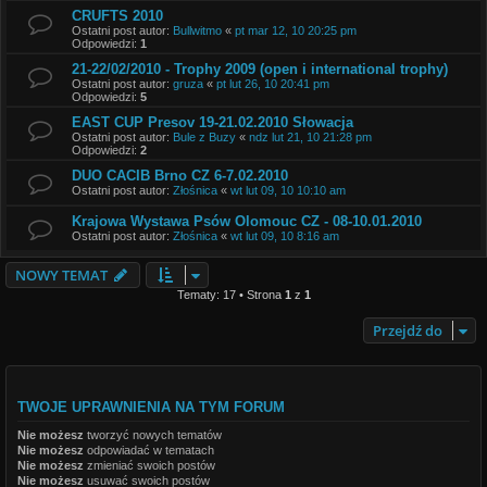
CRUFTS 2010
Ostatni post autor:
Bullwitmo
«
pt mar 12, 10 20:25 pm
Odpowiedzi:
1
21-22/02/2010 - Trophy 2009 (open i international trophy)
Ostatni post autor:
gruza
«
pt lut 26, 10 20:41 pm
Odpowiedzi:
5
EAST CUP Presov 19-21.02.2010 Słowacja
Ostatni post autor:
Bule z Buzy
«
ndz lut 21, 10 21:28 pm
Odpowiedzi:
2
DUO CACIB Brno CZ 6-7.02.2010
Ostatni post autor:
Złośnica
«
wt lut 09, 10 10:10 am
Krajowa Wystawa Psów Olomouc CZ - 08-10.01.2010
Ostatni post autor:
Złośnica
«
wt lut 09, 10 8:16 am
NOWY TEMAT
Tematy: 17 • Strona
1
z
1
Przejdź do
TWOJE UPRAWNIENIA NA TYM FORUM
Nie możesz
tworzyć nowych tematów
Nie możesz
odpowiadać w tematach
Nie możesz
zmieniać swoich postów
Nie możesz
usuwać swoich postów