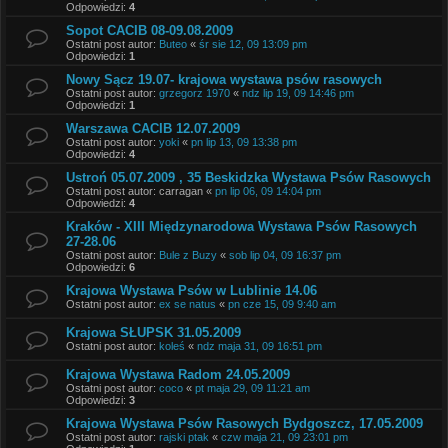
Odpowiedzi:
4
Sopot CACIB 08-09.08.2009
Ostatni post autor:
Buteo
«
śr sie 12, 09 13:09 pm
Odpowiedzi:
1
Nowy Sącz 19.07- krajowa wystawa psów rasowych
Ostatni post autor:
grzegorz 1970
«
ndz lip 19, 09 14:46 pm
Odpowiedzi:
1
Warszawa CACIB 12.07.2009
Ostatni post autor:
yoki
«
pn lip 13, 09 13:38 pm
Odpowiedzi:
4
Ustroń 05.07.2009 , 35 Beskidzka Wystawa Psów Rasowych
Ostatni post autor:
carragan
«
pn lip 06, 09 14:04 pm
Odpowiedzi:
4
Kraków - XIII Międzynarodowa Wystawa Psów Rasowych
27-28.06
Ostatni post autor:
Bule z Buzy
«
sob lip 04, 09 16:37 pm
Odpowiedzi:
6
Krajowa Wystawa Psów w Lublinie 14.06
Ostatni post autor:
ex se natus
«
pn cze 15, 09 9:40 am
Krajowa SŁUPSK 31.05.2009
Ostatni post autor:
koleś
«
ndz maja 31, 09 16:51 pm
Krajowa Wystawa Radom 24.05.2009
Ostatni post autor:
coco
«
pt maja 29, 09 11:21 am
Odpowiedzi:
3
Krajowa Wystawa Psów Rasowych Bydgoszcz, 17.05.2009
Ostatni post autor:
rajski ptak
«
czw maja 21, 09 23:01 pm