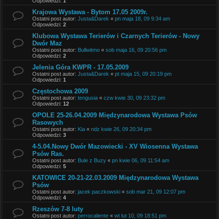
Odpowiedzi:
1
Krajowa Wystawa - Bytom 17.05 2009r.
Ostatni post autor:
Justa&Darek
«
pn maja 18, 09 9:34 am
Odpowiedzi:
2
Klubowa Wystawa Terierów i Czarnych Terierów - Nowy
Dwór Maz
Ostatni post autor:
Bullwitmo
«
sob maja 16, 09 20:56 pm
Odpowiedzi:
2
Jelenia Góra KWPR - 17.05.2009
Ostatni post autor:
Justa&Darek
«
pt maja 15, 09 20:19 pm
Odpowiedzi:
1
Częstochowa 2009
Ostatni post autor:
tengusia
«
czw kwie 30, 09 23:32 pm
Odpowiedzi:
12
OPOLE 25-26.04.2009 Międzynarodowa Wystawa Psów
Rasowych
Ostatni post autor:
Kia
«
ndz kwie 26, 09 20:34 pm
Odpowiedzi:
3
4-5.04.Nowy Dwór Mazowiecki - XV Wiosenna Wystawa
Psów Ras.
Ostatni post autor:
Bule z Buzy
«
pn kwie 06, 09 11:54 am
Odpowiedzi:
5
KATOWICE 20-21-22.03.2009 Międzynarodowa Wystawa
Psów
Ostatni post autor:
jacek paczkowski
«
sob mar 21, 09 12:07 pm
Odpowiedzi:
4
Rzeszów 7-8 luty
Ostatni post autor:
perrocaliente
«
wt lut 10, 09 18:51 pm