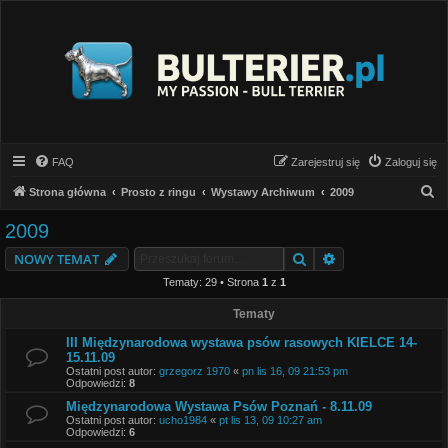
FAQ
Zarejestruj się
Zaloguj się
S
Strona główna
Prosto z ringu
Wystawy Archiwum
2009
z
2009
u
Szukaj
Wyszukiwanie z
NOWY TEMAT
k
Tematy: 29 • Strona
1
z
1
a
j
Tematy
III Międzynarodowa wystawa psów rasowych KIELCE 14-
15.11.09
Ostatni post autor:
grzegorz 1970
«
pn lis 16, 09 21:53 pm
Odpowiedzi:
8
Międzynarodowa Wystawa Psów Poznań - 8.11.09
Ostatni post autor:
ucho1984
«
pt lis 13, 09 10:27 am
Odpowiedzi:
6