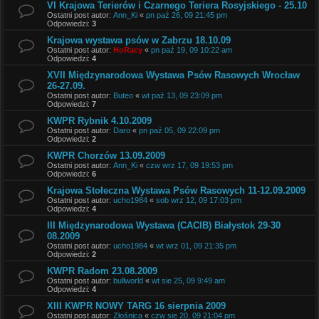
VI Krajowa Terierów i Czarnego Teriera Rosyjskiego - 25.10
Ostatni post autor:
Ann_Ki
«
pn paź 26, 09 21:45 pm
Odpowiedzi:
3
Krajowa wystawa psów w Zabrzu 18.10.09
Ostatni post autor:
HoRacy
«
pn paź 19, 09 10:22 am
Odpowiedzi:
4
XVII Międzynarodowa Wystawa Psów Rasowych Wrocław
26-27.09.
Ostatni post autor:
Buteo
«
wt paź 13, 09 23:09 pm
Odpowiedzi:
7
KWPR Rybnik 4.10.2009
Ostatni post autor:
Daro
«
pn paź 05, 09 22:09 pm
Odpowiedzi:
2
KWPR Chorzów 13.09.2009
Ostatni post autor:
Ann_Ki
«
czw wrz 17, 09 19:53 pm
Odpowiedzi:
6
Krajowa Stołeczna Wystawa Psów Rasowych 11-12.09.2009
Ostatni post autor:
ucho1984
«
sob wrz 12, 09 17:03 pm
Odpowiedzi:
4
III Międzynarodowa Wystawa (CACIB) Białystok 29-30
08.2009
Ostatni post autor:
ucho1984
«
wt wrz 01, 09 21:35 pm
Odpowiedzi:
2
KWPR Radom 23.08.2009
Ostatni post autor:
bullworld
«
wt sie 25, 09 9:49 am
Odpowiedzi:
4
XIII KWPR NOWY TARG 16 sierpnia 2009
Ostatni post autor:
Złośnica
«
czw sie 20, 09 21:04 pm