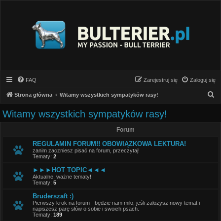
FAQ
Zarejestruj się
Zaloguj się
S
Strona główna
Witamy wszystkich sympatyków rasy!
z
Witamy wszystkich sympatyków rasy!
u
Forum
k
a
REGULAMIN FORUM!! OBOWIĄZKOWA LEKTURA!
zanim zaczniesz pisać na forum, przeczytaj!
j
Tematy:
2
►►►HOT TOPIC◄◄◄
Aktualne, ważne tematy!
Tematy:
5
Bruderszaft :)
Pierwszy krok na forum - będzie nam miło, jeśli założysz nowy temat i
napiszesz parę słów o sobie i swoich psach.
Tematy:
189