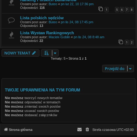
Ostatni post autor:
Buteo
«
pn lut 22, 10 17:36 pm
Odpowiedzi:
116
1
5
6
7
8
…
Lista polskich sędziów
Ostatni post autor:
Buteo
«
pn lis 24, 08 17:45 pm
Odpowiedzi:
13
Lista Wystaw Rankingowych
Ostatni post autor:
Maciek-Goblin
«
pn lis 24, 08 8:48 am
Odpowiedzi:
22
1
2
NOWY TEMAT
Tematy: 5 • Strona
1
z
1
Przejdź do
TWOJE UPRAWNIENIA NA TYM FORUM
Nie możesz
tworzyć nowych tematów
Nie możesz
odpowiadać w tematach
Nie możesz
zmieniać swoich postów
Nie możesz
usuwać swoich postów
Nie możesz
dodawać załączników
Strona główna
Strefa czasowa
UTC+02:00