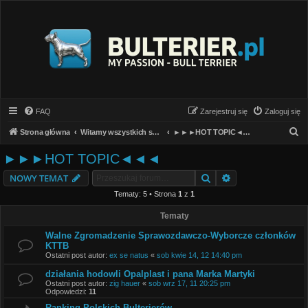
FAQ
Zarejestruj się
Zaloguj się
S
Strona główna
Witamy wszystkich sympatyków rasy!
►►►HOT TOPIC◄◄◄
z
►►►HOT TOPIC◄◄◄
u
Szukaj
Wyszukiwanie z
NOWY TEMAT
k
Tematy: 5 • Strona
1
z
1
a
j
Tematy
Walne Zgromadzenie Sprawozdawczo-Wyborcze członków
KTTB
Ostatni post autor:
ex se natus
«
sob kwie 14, 12 14:40 pm
działania hodowli Opalplast i pana Marka Martyki
Ostatni post autor:
zig hauer
«
sob wrz 17, 11 20:25 pm
Odpowiedzi:
11
Ranking Polskich Bulterierów