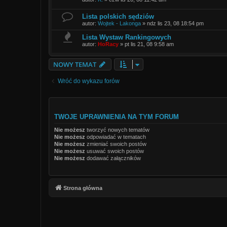
Lista polskich sędziów
autor:
Wojtek - Lakonga
»
ndz lis 23, 08 18:54 pm
Lista Wystaw Rankingowych
autor:
HoRacy
»
pt lis 21, 08 9:58 am
NOWY TEMAT
Wróć do wykazu forów
TWOJE UPRAWNIENIA NA TYM FORUM
Nie możesz
tworzyć nowych tematów
Nie możesz
odpowiadać w tematach
Nie możesz
zmieniać swoich postów
Nie możesz
usuwać swoich postów
Nie możesz
dodawać załączników
Strona główna