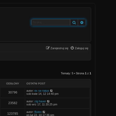
Szukaj
Wyszukiwanie zaa
Zarejestruj się
Zaloguj się
Tematy: 5 • Strona
1
z
1
ODSŁONY
OSTATNI POST
O
autor:
ex se natus
O
30796
s
sob kwie 14, 12 14:40 pm
t
d
a
O
autor:
zig hauer
O
23582
t
s
sob wrz 17, 11 20:25 pm
s
n
t
i
d
a
O
autor:
Buteo
ł
p
O
123785
t
s
pn lut 22, 10 17:36 pm
o