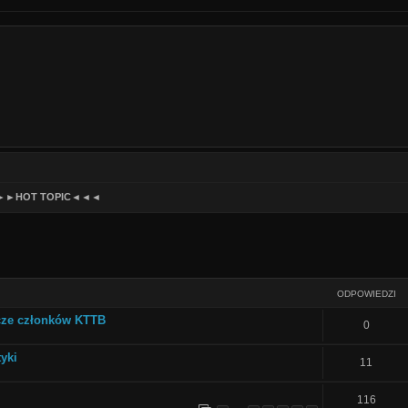
►►HOT TOPIC◄◄◄
szukiwanie zaawansowane
ODPOWIEDZI
ze członków KTTB
O
0
d
yki
O
11
p
d
o
O
116