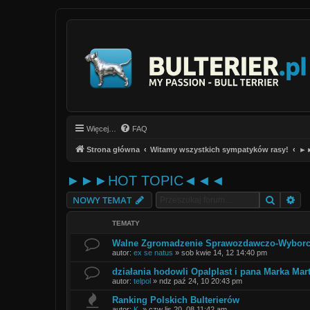
Więcej…
FAQ
Strona główna
Witamy wszystkich sympatyków rasy!
►
►►►HOT TOPIC◄◄◄
Szukaj
Wy
NOWY TEMAT
TEMATY
Walne Zgromadzenie Sprawozdawczo-Wyborc
autor:
ex se natus
»
sob kwie 14, 12 14:40 pm
działania hodowli Opalplast i pana Marka Mart
autor:
telpol
»
ndz paź 24, 10 20:43 pm
Ranking Polskich Bulterierów
autor:
K.
»
czw lis 20, 08 11:42 am