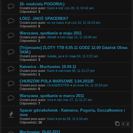
26- niedziela POGORIA:)
Ostatni post autor:
Karin
«
ndz cze 26, 11 10:42 am
Odpowiedzi:
3
ŁÓDZ- JAKIŚ SPACEREK?
Ostatni post autor:
ex se natus
«
pt cze 10, 11 16:23 pm
Odpowiedzi:
5
Warszawa_spotkanie w maju 2011
Ostatni post autor:
Alewik
«
sob maja 14, 11 10:08 am
Odpowiedzi:
2
[Trójmiasto] ZLOTY TTB 8.05.11 GODZ 12.00 Gdańsk Oliwa
SKM;)
Ostatni post autor:
natalia_aa
«
śr maja 04, 11 0:22 am
Odpowiedzi:
3
Katowice - Muchowiec 10.04.11
Ostatni post autor:
Karin
«
sob kwie 09, 11 21:27 pm
Odpowiedzi:
1
CHORZÓW POLA MARSOWE 3.04.2011R
Ostatni post autor:
OLKAiDEXTER
«
pn kwie 04, 11 20:54 pm
Odpowiedzi:
6
Warszawa_spotkanie w marcu 2011
Ostatni post autor:
viva
«
ndz mar 27, 11 11:37 am
Odpowiedzi:
7
Spacer gdziekolwiek - Katowice, Pogoria, Goczałkowice i
inne
Ostatni post autor:
Karin
«
pn lut 28, 11 6:16 am
Odpowiedzi:
16
1
2
Muchowiec 20-02-2011