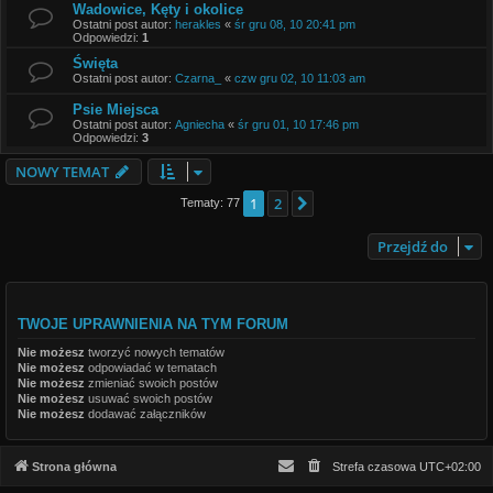
Wadowice, Kęty i okolice
Ostatni post autor:
herakles
«
śr gru 08, 10 20:41 pm
Odpowiedzi:
1
Święta
Ostatni post autor:
Czarna_
«
czw gru 02, 10 11:03 am
Psie Miejsca
Ostatni post autor:
Agniecha
«
śr gru 01, 10 17:46 pm
Odpowiedzi:
3
NOWY TEMAT
1
2
Następna
Tematy: 77
Przejdź do
TWOJE UPRAWNIENIA NA TYM FORUM
Nie możesz
tworzyć nowych tematów
Nie możesz
odpowiadać w tematach
Nie możesz
zmieniać swoich postów
Nie możesz
usuwać swoich postów
Nie możesz
dodawać załączników
Strona główna
Strefa czasowa
UTC+02:00