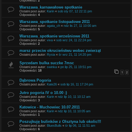
Odpowiedzi:
2
Warszawa_karnawałowe spotkanie
Ostatni post autor:
Karin
«
sob sty 07, 12 22:11 pm
Odpowiedzi:
4
Warszawa_spotkanie listopadowe 2011
Ostatni post autor:
agata_ch
«
ndz lis 27, 11 10:00 am
Odpowiedzi:
5
Warszawa_spotkanie wrześniowe 2011
Ostatni post autor:
viva
«
sob wrz 24, 11 22:24 pm
Odpowiedzi:
2
marsz przeciw okrucieństwu wobec zwierząt
Ostatni post autor:
Rysia
«
śr wrz 21, 11 14:20 pm
Sprzedam bulka suczke 7msc
Ostatni post autor:
swinka
«
pn lip 25, 11 19:51 pm
Odpowiedzi:
18
1
2
Dąbrowa Pogoria
Ostatni post autor:
Kate26
«
sob lip 16, 11 17:24 pm
Jutro pogoria IV o 10.00 :)
Ostatni post autor:
Karin
«
ndz lip 10, 11 10:12 am
Odpowiedzi:
3
Katowice - Muchowiec 10.07.2011
Ostatni post autor:
Karin
«
ndz lip 10, 11 10:05 am
Odpowiedzi:
1
Poszujkuję bulinków z Olsztyna lub okolic!!!
Ostatni post autor:
BluesBulls
«
śr lip 06, 11 11:51 am
Odpowiedzi:
6