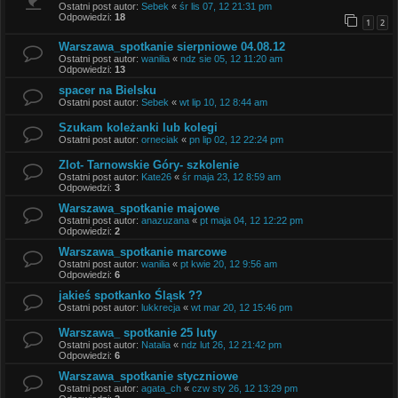
Ostatni post autor:
Sebek
«
śr lis 07, 12 21:31 pm
Odpowiedzi:
18
1
2
Warszawa_spotkanie sierpniowe 04.08.12
Ostatni post autor:
wanilia
«
ndz sie 05, 12 11:20 am
Odpowiedzi:
13
spacer na Bielsku
Ostatni post autor:
Sebek
«
wt lip 10, 12 8:44 am
Szukam koleżanki lub kolegi
Ostatni post autor:
orneciak
«
pn lip 02, 12 22:24 pm
Zlot- Tarnowskie Góry- szkolenie
Ostatni post autor:
Kate26
«
śr maja 23, 12 8:59 am
Odpowiedzi:
3
Warszawa_spotkanie majowe
Ostatni post autor:
anazuzana
«
pt maja 04, 12 12:22 pm
Odpowiedzi:
2
Warszawa_spotkanie marcowe
Ostatni post autor:
wanilia
«
pt kwie 20, 12 9:56 am
Odpowiedzi:
6
jakieś spotkanko Śląsk ??
Ostatni post autor:
lukkrecja
«
wt mar 20, 12 15:46 pm
Warszawa_ spotkanie 25 luty
Ostatni post autor:
Natalia
«
ndz lut 26, 12 21:42 pm
Odpowiedzi:
6
Warszawa_spotkanie styczniowe
Ostatni post autor:
agata_ch
«
czw sty 26, 12 13:29 pm