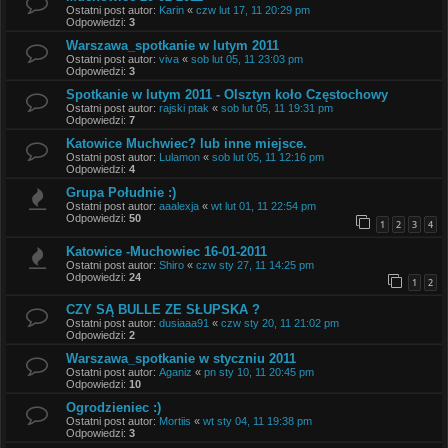
Ostatni post autor:
Karin
«
czw lut 17, 11 20:29 pm
Odpowiedzi:
3
Warszawa_spotkanie w lutym 2011
Ostatni post autor:
viva
«
sob lut 05, 11 23:03 pm
Odpowiedzi:
3
Spotkanie w lutym 2011 - Olsztyn koło Częstochowy
Ostatni post autor:
rajski ptak
«
sob lut 05, 11 19:31 pm
Odpowiedzi:
7
Katowice Muchwiec? lub inne miejsce.
Ostatni post autor:
Lulamon
«
sob lut 05, 11 12:16 pm
Odpowiedzi:
4
Grupa Południe :)
Ostatni post autor:
aaalexja
«
wt lut 01, 11 22:54 pm
Odpowiedzi:
50
1
2
3
4
Katowice -Muchowiec 16-01-2011
Ostatni post autor:
Shiro
«
czw sty 27, 11 14:25 pm
Odpowiedzi:
24
1
2
CZY SĄ BULLE ZE SŁUPSKA ?
Ostatni post autor:
dusiaaa91
«
czw sty 20, 11 21:02 pm
Odpowiedzi:
2
Warszawa_spotkanie w styczniu 2011
Ostatni post autor:
Aganiz
«
pn sty 10, 11 20:45 pm
Odpowiedzi:
10
Ogrodzieniec :)
Ostatni post autor:
Mortiis
«
wt sty 04, 11 19:38 pm
Odpowiedzi:
3