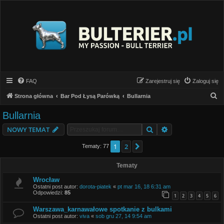
FAQ
Zarejestruj się
Zaloguj się
S
Strona główna
Bar Pod Łysą Parówką
Bullarnia
z
Bullarnia
u
Szukaj
Wyszukiwanie z
NOWY TEMAT
k
a
1
2
Następna
Tematy: 77
j
Tematy
Wrocław
Ostatni post autor:
dorota-piatek
«
pt mar 16, 18 6:31 am
Odpowiedzi:
85
1
2
3
4
5
6
Warszawa_karnawałowe spotkanie z bulkami
Ostatni post autor:
viva
«
sob gru 27, 14 9:54 am