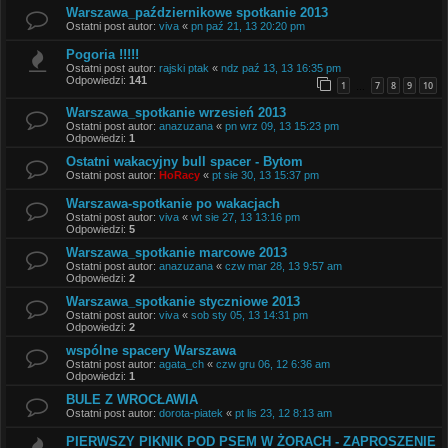
Warszawa_październikowe spotkanie 2013
Ostatni post autor:
viva
«
pn paź 21, 13 20:20 pm
Pogoria !!!!!
Ostatni post autor:
rajski ptak
«
ndz paź 13, 13 16:35 pm
Odpowiedzi:
141
1
7
8
9
10
…
Warszawa_spotkanie wrzesień 2013
Ostatni post autor:
anazuzana
«
pn wrz 09, 13 15:23 pm
Odpowiedzi:
1
Ostatni wakacyjny bull spacer - Bytom
Ostatni post autor:
HoRacy
«
pt sie 30, 13 15:37 pm
Warszawa-spotkanie po wakacjach
Ostatni post autor:
viva
«
wt sie 27, 13 13:16 pm
Odpowiedzi:
5
Warszawa_spotkanie marcowe 2013
Ostatni post autor:
anazuzana
«
czw mar 28, 13 9:57 am
Odpowiedzi:
2
Warszawa_spotkanie styczniowe 2013
Ostatni post autor:
viva
«
sob sty 05, 13 14:31 pm
Odpowiedzi:
2
wspólne spacery Warszawa
Ostatni post autor:
agata_ch
«
czw gru 06, 12 6:36 am
Odpowiedzi:
1
BULE Z WROCŁAWIA
Ostatni post autor:
dorota-piatek
«
pt lis 23, 12 8:13 am
PIERWSZY PIKNIK POD PSEM W ŻORACH - ZAPROSZENIE