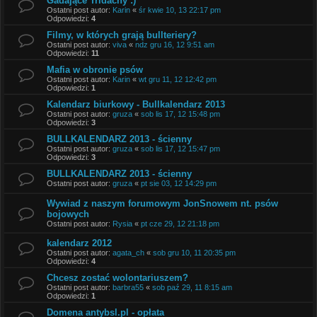
Gadające Tridacny :)
Ostatni post autor:
Karin
«
śr kwie 10, 13 22:17 pm
Odpowiedzi:
4
Filmy, w których grają bullteriery?
Ostatni post autor:
viva
«
ndz gru 16, 12 9:51 am
Odpowiedzi:
11
Mafia w obronie psów
Ostatni post autor:
Karin
«
wt gru 11, 12 12:42 pm
Odpowiedzi:
1
Kalendarz biurkowy - Bullkalendarz 2013
Ostatni post autor:
gruza
«
sob lis 17, 12 15:48 pm
Odpowiedzi:
3
BULLKALENDARZ 2013 - ścienny
Ostatni post autor:
gruza
«
sob lis 17, 12 15:47 pm
Odpowiedzi:
3
BULLKALENDARZ 2013 - ścienny
Ostatni post autor:
gruza
«
pt sie 03, 12 14:29 pm
Wywiad z naszym forumowym JonSnowem nt. psów
bojowych
Ostatni post autor:
Rysia
«
pt cze 29, 12 21:18 pm
kalendarz 2012
Ostatni post autor:
agata_ch
«
sob gru 10, 11 20:35 pm
Odpowiedzi:
4
Chcesz zostać wolontariuszem?
Ostatni post autor:
barbra55
«
sob paź 29, 11 8:15 am
Odpowiedzi:
1
Domena antybsl.pl - opłata