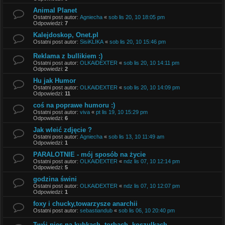
Animal Planet
Ostatni post autor:
Agniecha
«
sob lis 20, 10 18:05 pm
Odpowiedzi:
7
Kalejdoskop, Onet.pl
Ostatni post autor:
SisiKLIKA
«
sob lis 20, 10 15:46 pm
Reklama z bullikiem :)
Ostatni post autor:
OLKAiDEXTER
«
sob lis 20, 10 14:11 pm
Odpowiedzi:
2
Hu jak Humor
Ostatni post autor:
OLKAiDEXTER
«
sob lis 20, 10 14:09 pm
Odpowiedzi:
11
coś na poprawe humoru :)
Ostatni post autor:
viva
«
pt lis 19, 10 15:29 pm
Odpowiedzi:
6
Jak wleić zdjęcie ?
Ostatni post autor:
Agniecha
«
sob lis 13, 10 11:49 am
Odpowiedzi:
1
PARALOTNIE - mój sposób na życie
Ostatni post autor:
OLKAiDEXTER
«
ndz lis 07, 10 12:14 pm
Odpowiedzi:
5
godzina świni
Ostatni post autor:
OLKAiDEXTER
«
ndz lis 07, 10 12:07 pm
Odpowiedzi:
1
foxy i chucky,towarzysze anarchii
Ostatni post autor:
sebastiandub
«
sob lis 06, 10 20:40 pm
Twój pies na kubkach, torbach, koszulkach..