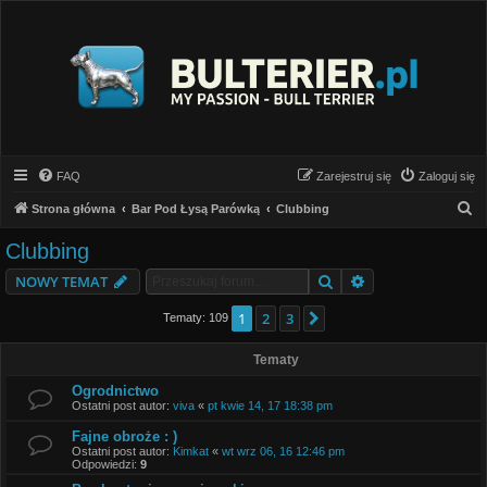
FAQ
Zarejestruj się
Zaloguj się
S
Strona główna
Bar Pod Łysą Parówką
Clubbing
z
Clubbing
u
Szukaj
Wyszukiwanie z
NOWY TEMAT
k
a
1
2
3
Następna
Tematy: 109
j
Tematy
Ogrodnictwo
Ostatni post autor:
viva
«
pt kwie 14, 17 18:38 pm
Fajne obroże : )
Ostatni post autor:
Kimkat
«
wt wrz 06, 16 12:46 pm
Odpowiedzi:
9