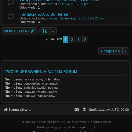
Ostatni post autor:
Paco
«
śr lis 03, 10 17:20 pm
Odpowiedzi:
1
Fundacja S.O.S. Bullterrier
Ostatni post autor:
invictus hilaritas
«
pt paź 15, 10 9:27 am
Odpowiedzi:
3
NOWY TEMAT
1
2
3
Następna
Tematy: 109
Przejdź do
TWOJE UPRAWNIENIA NA TYM FORUM
Nie możesz
tworzyć nowych tematów
Nie możesz
odpowiadać w tematach
Nie możesz
zmieniać swoich postów
Nie możesz
usuwać swoich postów
Nie możesz
dodawać załączników
Strona główna
Strefa czasowa
UTC+02:00
Technologię dostarcza
phpBB
® Forum Software © phpBB Limited
Polski pakiet językowy dostarcza
phpBB.pl