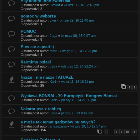
Psy kontra inne zwierzaki
Ostatni post autor:
Kimkat
«
wt wrz 06, 16 12:45 pm
Odpowiedzi:
2
pomoc w wyborze
Ostatni post autor:
viva
«
pn sie 29, 16 11:40 am
Odpowiedzi:
1
POMOC
Ostatni post autor:
Jaga
«
śr maja 06, 15 0:07 am
Odpowiedzi:
8
Pies się zepsuł :)
Ostatni post autor:
matru
«
wt gru 02, 14 12:28 pm
Odpowiedzi:
1
Karmimy psiaki
Ostatni post autor:
Jaga
«
ndz paź 12, 14 22:24 pm
Odpowiedzi:
1
Nasze i nie nasze TATUAŻE
Ostatni post autor:
Karin
«
wt lut 11, 14 18:11 pm
Odpowiedzi:
25
1
2
Wystawa BONSAI - 30 Europejski Kongres Bonsai
Ostatni post autor:
Karin
«
pn sty 13, 14 21:30 pm
Nakarm psa z tablicą
Ostatni post autor:
Jaga
«
pt gru 06, 13 0:41 am
a może tak temat gadżetów bulowych?
Ostatni post autor:
anazuzana
«
wt wrz 10, 13 12:57 pm
Odpowiedzi:
156
1
8
9
10
11
…