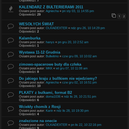
Odpowiedzi:
7
KALENDARZ Z BULTERIERAMI 2011
Ostatni post autor:
Agniecha
«
pn sty 03, 11 14:55 pm
Odpowiedzi:
29
1
2
WESOŁYCH ŚWIĄT
Ostatni post autor:
OLKAiDEXTER
«
ndz gru 26, 10 14:29 pm
Odpowiedzi:
2
Kalamburka
Ostatni post autor:
hanys
«
pn gru 20, 10 2:52 am
Odpowiedzi:
1
Wystawa 11-12 Grudnia
Ostatni post autor:
Bullwitmo
«
czw gru 09, 10 10:02 am
zimowo-spacerowe buty dla człeka
Ostatni post autor:
MKK
«
wt gru 07, 10 11:08 am
Odpowiedzi:
8
Do jakiego kraju z bullkiem nie wjedziemy?
Ostatni post autor:
Agniecha
«
czw gru 02, 10 16:51 pm
Odpowiedzi:
10
PLKATY z bulkami, format B2
Ostatni post autor:
doma1036
«
ndz lis 28, 10 21:51 pm
Odpowiedzi:
6
Wciekły chomik z Rosji
Ostatni post autor:
Karin
«
ndz lis 28, 10 19:30 pm
Odpowiedzi:
4
znalezione na onecie
Ostatni post autor:
OLKAiDEXTER
«
pn lis 22, 10 22:16 pm
Odpowiedzi:
9