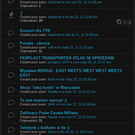
Ostatni post autor:
JonSnow
«
czw wrz 01, 11 12:28 pm
Odpowiedzi:
2
;)
Ostatni post autor:
Agniecha
«
wt sie 23, 11 22:05 pm
Odpowiedzi:
20
1
2
Koncert dla TTB
Ostatni post autor:
Agniecha
«
ndz lip 17, 11 16:09 pm
Porada - obroża
Ostatni post autor:
yoki
«
wt maja 31, 11 12:02 pm
Odpowiedzi:
11
FERPLAST TRANSPORTER ATLAS 50 SPRZEDAM
Ostatni post autor:
grzegorz 1970
«
czw maja 26, 11 10:27 am
Wystawa BONSAI - EAST MEETS WEST WEST MEETS
EAST
Ostatni post autor:
Karin
«
ndz maja 15, 11 20:40 pm
Akcja "ratuj konie" w Warszawie
Ostatni post autor:
Natalia
«
pt kwie 22, 11 23:22 pm
To jest dopiero wyczyn ;)
Ostatni post autor:
MAG
«
czw mar 17, 11 20:00 pm
Zaklinacz Psów Cesara Millana
Ostatni post autor:
Natalia
«
pn mar 07, 11 23:24 pm
Odpowiedzi:
11
Teledysk z bulkiem w tle ;)
Ostatni post autor:
disko
«
ndz lut 20, 11 18:57 pm