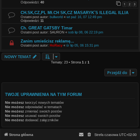
Odpowiedzi:
40
1
2
3
CH.SK,CZ,PL Mł.CH SK,CZ MASARYK´S ILLEGAL ILLIA
Ostatni post autor:
bullworld
«
wt paź 16, 07 12:49 pm
Odpowiedzi:
11
Ch. GREAT GATSBY Timar
Ostatni post autor:
SAURON
«
sob lip 08, 06 22:19 pm
Zanim umieścisz reklamę...
Ostatni post autor:
HoRacy
«
śr lip 05, 06 15:31 pm
NOWY TEMAT
Tematy: 23 • Strona
1
z
1
Przejdź do
TWOJE UPRAWNIENIA NA TYM FORUM
Nie możesz
tworzyć nowych tematów
Nie możesz
odpowiadać w tematach
Nie możesz
zmieniać swoich postów
Nie możesz
usuwać swoich postów
Nie możesz
dodawać załączników
Strona główna
Strefa czasowa
UTC+02:00