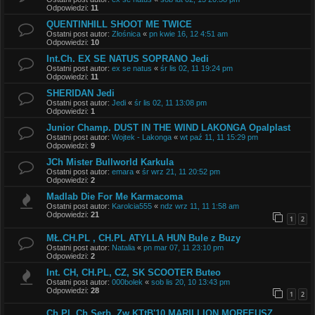
Odpowiedzi:
11
QUENTINHILL SHOOT ME TWICE
Ostatni post autor:
Złośnica
«
pn kwie 16, 12 4:51 am
Odpowiedzi:
10
Int.Ch. EX SE NATUS SOPRANO Jedi
Ostatni post autor:
ex se natus
«
śr lis 02, 11 19:24 pm
Odpowiedzi:
11
SHERIDAN Jedi
Ostatni post autor:
Jedi
«
śr lis 02, 11 13:08 pm
Odpowiedzi:
1
Junior Champ. DUST IN THE WIND LAKONGA Opalplast
Ostatni post autor:
Wojtek - Lakonga
«
wt paź 11, 11 15:29 pm
Odpowiedzi:
9
JCh Mister Bullworld Karkula
Ostatni post autor:
emara
«
śr wrz 21, 11 20:52 pm
Odpowiedzi:
2
Madlab Die For Me Karmacoma
Ostatni post autor:
Karolcia555
«
ndz wrz 11, 11 1:58 am
Odpowiedzi:
21
1
2
MŁ.CH.PL , CH.PL ATYLLA HUN Bule z Buzy
Ostatni post autor:
Natalia
«
pn mar 07, 11 23:10 pm
Odpowiedzi:
2
Int. CH, CH.PL, CZ, SK SCOOTER Buteo
Ostatni post autor:
000bolek
«
sob lis 20, 10 13:43 pm
Odpowiedzi:
28
1
2
Ch.Pl, Ch.Serb, Zw.KTtB'10 MARILLION MORFEUSZ