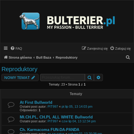
FAQ
Zarejestruj się
Zaloguj się
S
Strona główna
Bull Baza
Reproduktory
z
Reproduktory
u
Szukaj
Wyszukiwanie z
NOWY TEMAT
k
Tematy: 23 • Strona
1
z
1
a
j
Tematy
At First Bullworld
Ostatni post autor:
PIT997
«
pt lip 05, 13 14:03 pm
Odpowiedzi:
1
Mł.CH.PL, CH.PL ALL WHITE Bullworld
Ostatni post autor:
PIT997
«
czw lip 04, 13 12:34 pm
Ch. Karmacoma FUN-DA-PANDA
Ostatni post autor:
ex se natus
«
sob lut 02, 13 20:38 pm