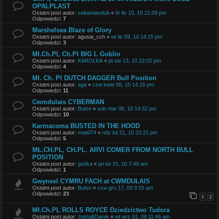
OPALPLAST
Ostatni post autor:
sebastiandub
«
śr lis 10, 10 21:09 pm
Odpowiedzi:
7
Marshelsea Blaze of Glory
Ostatni post autor:
agusia_cch
«
wt lis 09, 10 14:15 pm
Odpowiedzi:
3
Mł.Ch.Pl, Ch.Pl BIG L Goblin
Ostatni post autor:
KAROLKA
«
pt sie 13, 10 22:02 pm
Odpowiedzi:
4
Mł. Ch. Pl DUTCH DAGGER Bull Position
Ostatni post autor:
aga
«
czw kwie 08, 10 14:16 pm
Odpowiedzi:
11
Cwmdulais CYBERMAN
Ostatni post autor:
Buteo
«
sob mar 06, 10 14:32 pm
Odpowiedzi:
10
Karmacoma BUSTED IN THE HOOD
Ostatni post autor:
mati074
«
ndz lut 21, 10 23:21 pm
Odpowiedzi:
5
MŁ.CH.PL, CH.PL. ARVI COMER FROM NORTH BULL
POSITION
Ostatni post autor:
gośka
«
pn lut 15, 10 7:49 am
Odpowiedzi:
1
Gwynsel CYMRU FACH at CWMDULAIS
Ostatni post autor:
Buteo
«
czw gru 17, 09 9:15 am
Odpowiedzi:
23
1
2
Mł.Ch.PL ROLLS ROYCE Dziedzictwo Tudora
Ostatni post autor:
Justa&Darek
«
wt wrz 01, 09 11:46 am