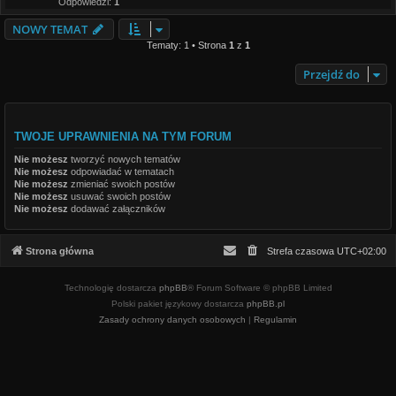
Odpowiedzi:
1
NOWY TEMAT
Tematy: 1 • Strona
1
z
1
Przejdź do
TWOJE UPRAWNIENIA NA TYM FORUM
Nie możesz
tworzyć nowych tematów
Nie możesz
odpowiadać w tematach
Nie możesz
zmieniać swoich postów
Nie możesz
usuwać swoich postów
Nie możesz
dodawać załączników
Strona główna
Strefa czasowa
UTC+02:00
Technologię dostarcza
phpBB
® Forum Software © phpBB Limited
Polski pakiet językowy dostarcza
phpBB.pl
Zasady ochrony danych osobowych
|
Regulamin