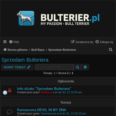
FAQ
Zarejestruj się
Zaloguj się
S
Strona główna
Bull Baza
Sprzedam Bulteriera
z
Sprzedam Bulteriera
u
Szukaj
Wyszukiwanie z
NOWY TEMAT
k
Tematy: 1 • Strona
1
z
1
a
j
Ogłoszenia
Info działu "Sprzedam Bulteriera"
Ostatni post autor:
HoRacy
«
pn lip 30, 12 11:04 am
Tematy
Karmacoma DEVIL IN MY DNA
Ostatni post autor:
Karmacoma
«
pt lis 01, 13 16:15 pm