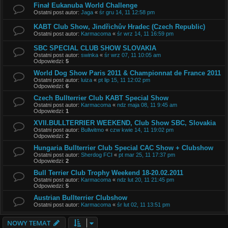
Finał Eukanuba World Challenge
Ostatni post autor:
Jaga
«
śr gru 14, 11 12:58 pm
KABT Club Show, Jindřichův Hradec (Czech Republic)
Ostatni post autor:
Karmacoma
«
śr wrz 14, 11 16:59 pm
SBC SPECIAL CLUB SHOW SLOVAKIA
Ostatni post autor:
swinka
«
śr wrz 07, 11 10:05 am
Odpowiedzi:
5
World Dog Show Paris 2011 & Championnat de France 2011
Ostatni post autor:
luiza
«
pt lip 15, 11 12:02 pm
Odpowiedzi:
6
Czech Bullterrier Club KABT Special Show
Ostatni post autor:
Karmacoma
«
ndz maja 08, 11 9:45 am
Odpowiedzi:
1
XVII.BULLTERRIER WEEKEND, Club Show SBC, Slovakia
Ostatni post autor:
Bullwitmo
«
czw kwie 14, 11 19:02 pm
Odpowiedzi:
2
Hungaria Bullterrier Club Special CAC Show + Clubshow
Ostatni post autor:
Sherdog FCI
«
pt mar 25, 11 17:37 pm
Odpowiedzi:
2
Bull Terrier Club Trophy Weekend 18-20.02.2011
Ostatni post autor:
Karmacoma
«
ndz lut 20, 11 21:45 pm
Odpowiedzi:
5
Austrian Bullterrier Clubshow
Ostatni post autor:
Karmacoma
«
śr lut 02, 11 13:51 pm
NOWY TEMAT