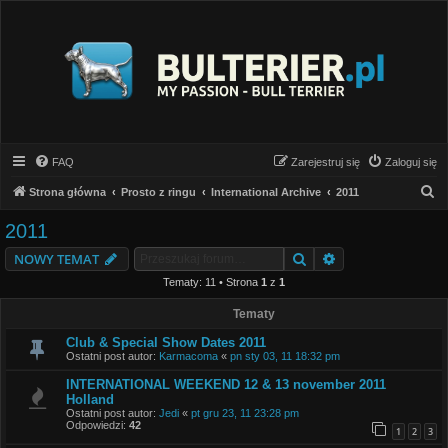
FAQ
Zarejestruj się
Zaloguj się
S
Strona główna
Prosto z ringu
International Archive
2011
z
2011
u
Szukaj
Wyszukiwanie z
NOWY TEMAT
k
Tematy: 11 • Strona
1
z
1
a
j
Tematy
Club & Special Show Dates 2011
Ostatni post autor:
Karmacoma
«
pn sty 03, 11 18:32 pm
INTERNATIONAL WEEKEND 12 & 13 november 2011
Holland
Ostatni post autor:
Jedi
«
pt gru 23, 11 23:28 pm
Odpowiedzi:
42
1
2
3