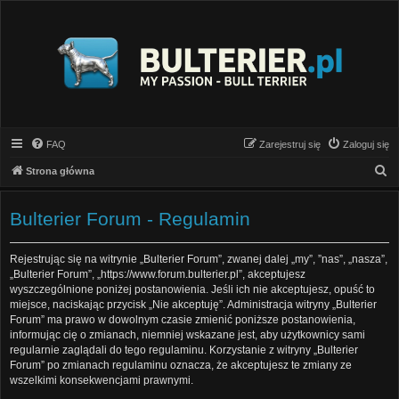
FAQ
Zarejestruj się
Zaloguj się
S
Strona główna
z
u
Bulterier Forum - Regulamin
k
a
Rejestrując się na witrynie „Bulterier Forum”, zwanej dalej „my”, ”nas”, „nasza”,
„Bulterier Forum”, „https://www.forum.bulterier.pl”, akceptujesz
j
wyszczególnione poniżej postanowienia. Jeśli ich nie akceptujesz, opuść to
miejsce, naciskając przycisk „Nie akceptuję”. Administracja witryny „Bulterier
Forum” ma prawo w dowolnym czasie zmienić poniższe postanowienia,
informując cię o zmianach, niemniej wskazane jest, aby użytkownicy sami
regularnie zaglądali do tego regulaminu. Korzystanie z witryny „Bulterier
Forum” po zmianach regulaminu oznacza, że akceptujesz te zmiany ze
wszelkimi konsekwencjami prawnymi.