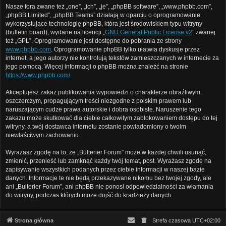
Nasze fora zwane też „one”, „ich”, „je”, „phpBB software”, „www.phpbb.com”,
„phpBB Limited”, „phpBB Teams” działają w oparciu o oprogramowanie
wykorzystujące technologię phpBB, która jest środowiskiem typu witryny
(bulletin board), wydane na licencji „
GNU General Public License v2
” zwanej
też „GPL”. Oprogramowanie jest dostępne do pobrania ze strony
www.phpbb.com
. Oprogramowanie phpBB tylko ułatwia dyskusje przez
internet, a jego autorzy nie kontrolują tekstów zamieszczanych w internecie za
jego pomocą. Więcej informacji o phpBB można znaleźć na stronie
https://www.phpbb.com/
.
Akceptujesz zakaz publikowania wypowiedzi o charakterze obraźliwym,
oszczerczym, propagującym treści niezgodne z polskim prawem lub
naruszającym cudze prawa autorskie i dobra osobiste. Naruszenie tego
zakazu może skutkować dla ciebie całkowitym zablokowaniem dostępu do tej
witryny, a twój dostawca internetu zostanie powiadomiony o twoim
niewłaściwym zachowaniu.
Wyrażasz zgodę na to, że „Bulterier Forum” może w każdej chwili usunąć,
zmienić, przenieść lub zamknąć każdy twój temat, post. Wyrażasz zgodę na
zapisywanie wszystkich podanych przez ciebie informacji w naszej bazie
danych. Informacje te nie będą przekazywane nikomu bez twojej zgody, ale
ani „Bulterier Forum”, ani phpBB nie ponosi odpowiedzialności za włamania
do witryny, podczas których może dojść do kradzieży danych.
Strona główna
Strefa czasowa
UTC+02:00