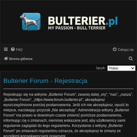
FAQ
Zaloguj się
S
Strona główna
z
Język:
u
Bulterier Forum - Rejestracja
k
a
Rejestrując się na witrynie „Bulterier Forum”, zwanej dalej „my”, ”nas”, „nasza”,
j
„Bulterier Forum”, „https://www.forum.bulterier.pl”, akceptujesz
wyszczególnione poniżej postanowienia. Jeśli ich nie akceptujesz, opuść to
miejsce, naciskając przycisk „Nie akceptuję”. Administracja witryny „Bulterier
Forum” ma prawo w dowolnym czasie zmienić poniższe postanowienia,
informując cię o zmianach, niemniej wskazane jest, aby użytkownicy sami
regularnie zaglądali do tego regulaminu. Korzystanie z witryny „Bulterier
Forum” po zmianach regulaminu oznacza, że akceptujesz te zmiany ze
wszelkimi konsekwencjami prawnymi.