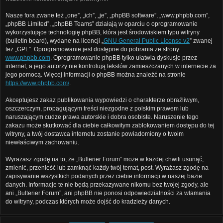
Nasze fora zwane też „one”, „ich”, „je”, „phpBB software”, „www.phpbb.com”,
„phpBB Limited”, „phpBB Teams” działają w oparciu o oprogramowanie
wykorzystujące technologię phpBB, która jest środowiskiem typu witryny
(bulletin board), wydane na licencji „
GNU General Public License v2
” zwanej
też „GPL”. Oprogramowanie jest dostępne do pobrania ze strony
www.phpbb.com
. Oprogramowanie phpBB tylko ułatwia dyskusje przez
internet, a jego autorzy nie kontrolują tekstów zamieszczanych w internecie za
jego pomocą. Więcej informacji o phpBB można znaleźć na stronie
https://www.phpbb.com/
.
Akceptujesz zakaz publikowania wypowiedzi o charakterze obraźliwym,
oszczerczym, propagującym treści niezgodne z polskim prawem lub
naruszającym cudze prawa autorskie i dobra osobiste. Naruszenie tego
zakazu może skutkować dla ciebie całkowitym zablokowaniem dostępu do tej
witryny, a twój dostawca internetu zostanie powiadomiony o twoim
niewłaściwym zachowaniu.
Wyrażasz zgodę na to, że „Bulterier Forum” może w każdej chwili usunąć,
zmienić, przenieść lub zamknąć każdy twój temat, post. Wyrażasz zgodę na
zapisywanie wszystkich podanych przez ciebie informacji w naszej bazie
danych. Informacje te nie będą przekazywane nikomu bez twojej zgody, ale
ani „Bulterier Forum”, ani phpBB nie ponosi odpowiedzialności za włamania
do witryny, podczas których może dojść do kradzieży danych.