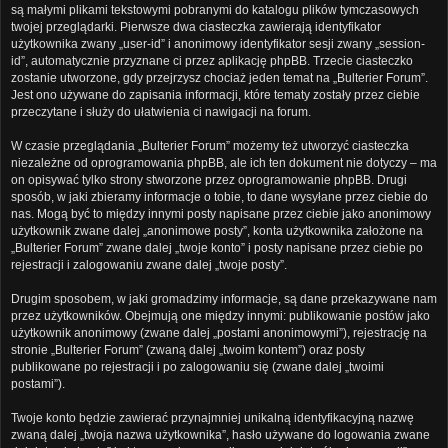
są małymi plikami tekstowymi pobranymi do katalogu plików tymczasowych
twojej przeglądarki. Pierwsze dwa ciasteczka zawierają identyfikator
użytkownika zwany „user-id” i anonimowy identyfikator sesji zwany „session-
id”, automatycznie przyznane ci przez aplikację phpBB. Trzecie ciasteczko
zostanie utworzone, gdy przejrzysz chociaż jeden temat na „Bulterier Forum”.
Jest ono używane do zapisania informacji, które tematy zostały przez ciebie
przeczytane i służy do ułatwienia ci nawigacji na forum.
W czasie przeglądania „Bulterier Forum” możemy też utworzyć ciasteczka
niezależne od oprogramowania phpBB, ale ich ten dokument nie dotyczy – ma
on opisywać tylko strony stworzone przez oprogramowanie phpBB. Drugi
sposób, w jaki zbieramy informacje o tobie, to dane wysyłane przez ciebie do
nas. Mogą być to między innymi posty napisane przez ciebie jako anonimowy
użytkownik zwane dalej „anonimowe posty”, konta użytkownika założone na
„Bulterier Forum” zwane dalej „twoje konto” i posty napisane przez ciebie po
rejestracji i zalogowaniu zwane dalej „twoje posty”.
Drugim sposobem, w jaki gromadzimy informacje, są dane przekazywane nam
przez użytkowników. Obejmują one między innymi: publikowanie postów jako
użytkownik anonimowy (zwane dalej „postami anonimowymi”), rejestrację na
stronie „Bulterier Forum” (zwaną dalej „twoim kontem”) oraz posty
publikowane po rejestracji i po zalogowaniu się (zwane dalej „twoimi
postami”).
Twoje konto będzie zawierać przynajmniej unikalną identyfikacyjną nazwę
zwaną dalej „twoja nazwa użytkownika”, hasło używane do logowania zwane