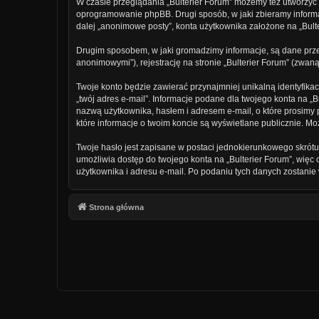
W czasie przeglądania „Bulterier Forum” możemy też utworzyć
oprogramowanie phpBB. Drugi sposób, w jaki zbieramy informa
dalej „anonimowe posty”, konta użytkownika założone na „Bulter
Drugim sposobem, w jaki gromadzimy informacje, są dane pr
anonimowymi”), rejestrację na stronie „Bulterier Forum” (zwaną
Twoje konto będzie zawierać przynajmniej unikalną identyfika
„twój adres e-mail”. Informacje podane dla twojego konta na 
nazwą użytkownika, hasłem i adresem e-mail, o które prosimy
które informacje o twoim koncie są wyświetlane publicznie.
Twoje hasło jest zapisane w postaci jednokierunkowego skrót
umożliwia dostęp do twojego konta na „Bulterier Forum”, wię
użytkownika i adresu e-mail. Po podaniu tych danych zostani
Strona główna