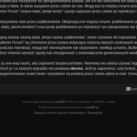
 ciasteczka niezależne od oprogramowania phpBB, ale ich ten dokument nie dotycz
cje o tobie, to dane wysyłane przez ciebie do nas. Mogą być to między innymi po
ier Forum” zwane dalej „twoje konto” i posty napisane przez ciebie po rejestracji 
zekazywane nam przez użytkowników. Obejmują one między innymi: publikowanie p
 dalej „twoim kontem”) oraz posty publikowane po rejestracji i po zalogowaniu się 
cyjną nazwę zwaną dalej „twoja nazwa użytkownika”, hasło używane do logowania z
„Bulterier Forum” są chronione przez prawa dotyczące ochrony danych osobowych w 
 podczas rejestracji, mogą być obowiązkowe lub opcjonalne, według uznania „Bul
 Możesz również wyrazić zgodę lub zrezygnować z automatycznie generowanych wi
u (a one-way hash), aby zapewnić bezpieczeństwo. Niemniej nie należy używać teg
c chroń je i w żadnym wypadku nie podawaj
nikomu
. Jeśli je zapomnisz, użyj funkc
e wygenerowane nowe hasło i przesłane na podany przez ciebie adres e-mail. Umoż
Kon
Technologię dostarcza
phpBB
® Forum Software © phpBB Limited
Polski pakiet językowy dostarcza
phpBB.pl
Zasady ochrony danych osobowych
|
Regulamin