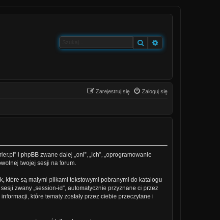
Szukaj
Wyszukiwanie zaa
Zarejestruj się
Zaloguj się
erier.pl” i phpBB zwane dalej „oni”, „ich”, „oprogramowanie
olnej twojej sesji na forum.
ek, które są małymi plikami tekstowymi pobranymi do katalogu
 sesji zwany „session-id”, automatycznie przyznane ci przez
nformacji, które tematy zostały przez ciebie przeczytane i