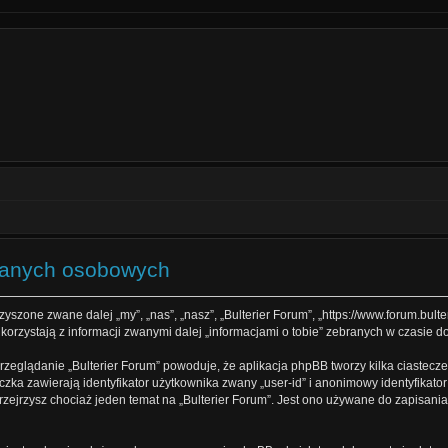
 danych osobowych
rzyszone zwane dalej „my”, „nas”, „nasz”, „Bulterier Forum”, „https://www.forum.bult
rzystają z informacji zwanymi dalej „informacjami o tobie” zebranych w czasie dow
rzeglądanie „Bulterier Forum” powoduje, że aplikacja phpBB tworzy kilka ciastecz
zka zawierają identyfikator użytkownika zwany „user-id” i anonimowy identyfikator
zejrzysz chociaż jeden temat na „Bulterier Forum”. Jest ono używane do zapisania i