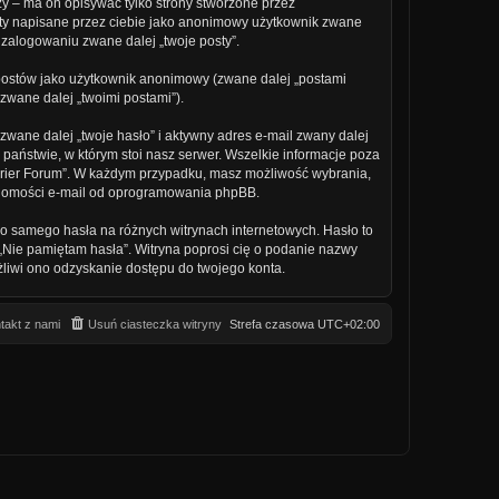
y – ma on opisywać tylko strony stworzone przez
sty napisane przez ciebie jako anonimowy użytkownik zwane
i zalogowaniu zwane dalej „twoje posty”.
ostów jako użytkownik anonimowy (zwane dalej „postami
(zwane dalej „twoimi postami”).
wane dalej „twoje hasło” i aktywny adres e-mail zwany dalej
państwie, w którym stoi nasz serwer. Wszelkie informacje poza
terier Forum”. W każdym przypadku, masz możliwość wybrania,
adomości e-mail od oprogramowania phpBB.
o samego hasła na różnych witrynach internetowych. Hasło to
ji „Nie pamiętam hasła”. Witryna poprosi cię o podanie nazwy
liwi ono odzyskanie dostępu do twojego konta.
takt z nami
Usuń ciasteczka witryny
Strefa czasowa
UTC+02:00