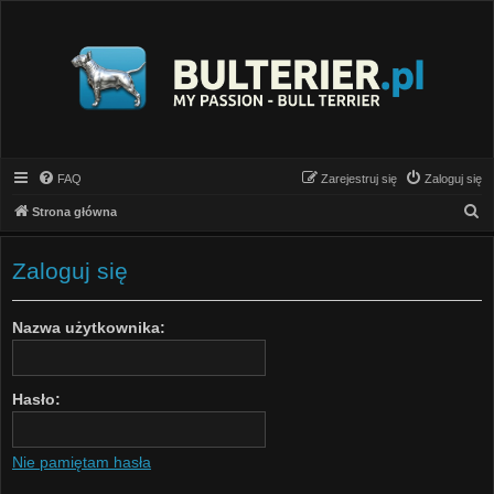
FAQ
Zarejestruj się
Zaloguj się
S
Strona główna
z
u
Zaloguj się
k
a
Nazwa użytkownika:
j
Hasło:
Nie pamiętam hasła