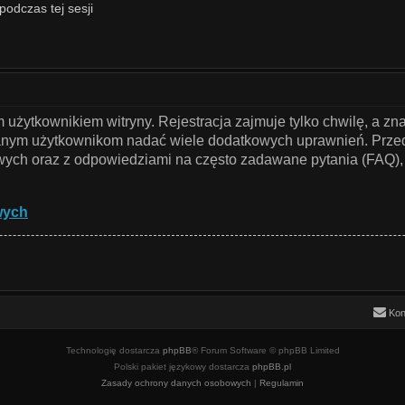
podczas tej sesji
użytkownikiem witryny. Rejestracja zajmuje tylko chwilę, a zn
owanym użytkownikom nadać wiele dodatkowych uprawnień. Przed
ch oraz z odpowiedziami na często zadawane pytania (FAQ), 
wych
Kon
Technologię dostarcza
phpBB
® Forum Software © phpBB Limited
Polski pakiet językowy dostarcza
phpBB.pl
Zasady ochrony danych osobowych
|
Regulamin