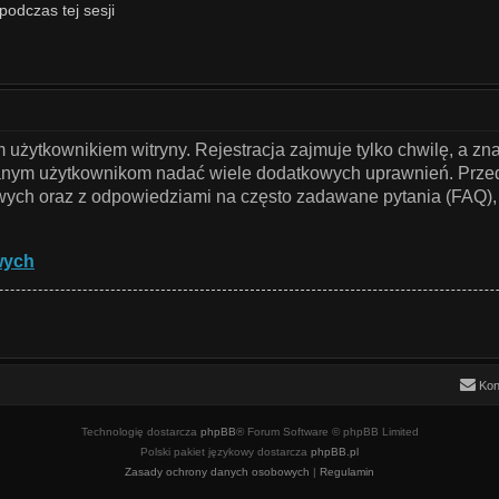
podczas tej sesji
użytkownikiem witryny. Rejestracja zajmuje tylko chwilę, a zn
owanym użytkownikom nadać wiele dodatkowych uprawnień. Przed
ch oraz z odpowiedziami na często zadawane pytania (FAQ), 
wych
Kon
Technologię dostarcza
phpBB
® Forum Software © phpBB Limited
Polski pakiet językowy dostarcza
phpBB.pl
Zasady ochrony danych osobowych
|
Regulamin