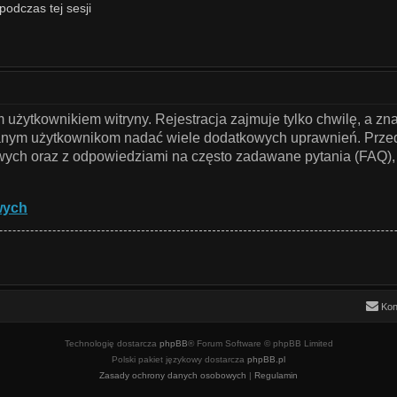
podczas tej sesji
użytkownikiem witryny. Rejestracja zajmuje tylko chwilę, a zn
owanym użytkownikom nadać wiele dodatkowych uprawnień. Przed
ch oraz z odpowiedziami na często zadawane pytania (FAQ), 
wych
Kon
Technologię dostarcza
phpBB
® Forum Software © phpBB Limited
Polski pakiet językowy dostarcza
phpBB.pl
Zasady ochrony danych osobowych
|
Regulamin