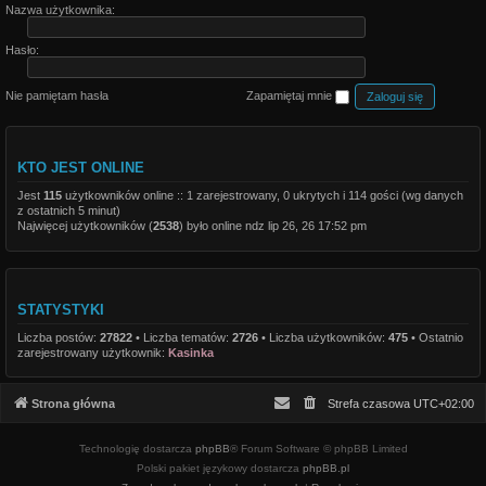
Nazwa użytkownika:
Hasło:
Nie pamiętam hasła
Zapamiętaj mnie
KTO JEST ONLINE
Jest
115
użytkowników online :: 1 zarejestrowany, 0 ukrytych i 114 gości (wg danych
z ostatnich 5 minut)
Najwięcej użytkowników (
2538
) było online ndz lip 26, 26 17:52 pm
STATYSTYKI
Liczba postów:
27822
• Liczba tematów:
2726
• Liczba użytkowników:
475
• Ostatnio
zarejestrowany użytkownik:
Kasinka
Strona główna
Strefa czasowa
UTC+02:00
Technologię dostarcza
phpBB
® Forum Software © phpBB Limited
Polski pakiet językowy dostarcza
phpBB.pl