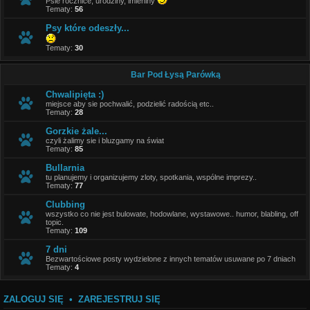
Psie rocznice, urodziny, imieniny
Tematy:
56
Psy które odeszły...
Tematy:
30
Bar Pod Łysą Parówką
Chwalipięta :)
miejsce aby sie pochwalić, podzielić radością etc..
Tematy:
28
Gorzkie żale...
czyli żalimy sie i bluzgamy na świat
Tematy:
85
Bullarnia
tu planujemy i organizujemy zloty, spotkania, wspólne imprezy..
Tematy:
77
Clubbing
wszystko co nie jest bulowate, hodowlane, wystawowe.. humor, blabling, off
topic.
Tematy:
109
7 dni
Bezwartościowe posty wydzielone z innych tematów usuwane po 7 dniach
Tematy:
4
ZALOGUJ SIĘ
•
ZAREJESTRUJ SIĘ