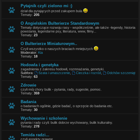
Pytajnik czyli zielono mi :)
dział dla pytających przed zakupem bula
Tematy:
205
O Angielskim Bulterierze Standardowym
Tematy dotyczące rozwoju rasy - współcześnie, ale także -legendy, historia
powstania, legendarne psy, literatura, www, filmy...
Tematy:
23
O Bulterierze Miniaturowym..
Czyli wszystko o naszych braciach mniejszych
Moderator:
Kia
Tematy:
18
Hodowla i genetyka
zagadnienia z zakresu hodowli, rozmnażania, genetyki.
Subfora:
Szata i umaszczenie
,
Cieczka i rozród
,
Odchów szczeniąt
Tematy:
63
Zdrowie
czyli mój chory bulik - pytania, rady, sugestie, pomoc.
Tematy:
359
Badania
o badaniach ogólnie, gdzie badać, o sprzęcie do badania etc.
Tematy:
30
Wychowanie i szkolenie
pytania i rady czyli: bulik dobrze wychowany, bulik kulturalny.
Tematy:
278
Temida radzi...
czyli aspekty prawne