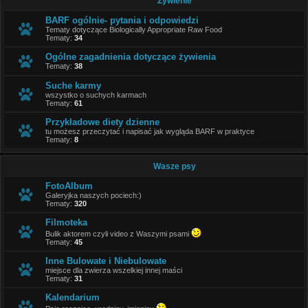
Żywienie
BARF ogólnie- pytania i odpowiedzi
Tematy dotyczące Biologically Appropriate Raw Food
Tematy:
34
Ogólne zagadnienia dotyczące żywienia
Tematy:
38
Suche karmy
wszystko o suchych karmach
Tematy:
61
Przykładowe diety dzienne
tu możesz przeczytać i napisać jak wygląda BARF w praktyce
Tematy:
8
Wasze psy
FotoAlbum
Galeryjka naszych pociech:)
Tematy:
320
Filmoteka
Bulik aktorem czyli video z Waszymi psami
Tematy:
45
Inne Bulowate i Niebulowate
miejsce dla zwierza wszelkiej innej maści
Tematy:
31
Kalendarium