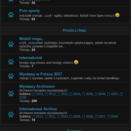
Tematy:
42
Psie sporty
mój bulik trenuje.. czyli - agility, obiedence, flyball i inne fajne rzeczy
Tematy:
52
Prosto z ringu
Wokół ringu..
czyli.. zrozumieć sędziego, kosmetyki upiększające, opinie na temat
sędziów, pytania o ringówki etc.
Tematy:
24
International
foreign dog shows and foreign visitors
Tematy:
7
Wystawy w Polsce 2017
relacje z wystaw, opinie o sędziach, sugestie i rady na temat handlingu..
Wystawy Archiwum
Archiwum tematów wystawowych
Subfora:
2013
,
2012
,
2011
,
2010
,
2009
,
2008
,
2007
,
2006
Tematy:
209
International Archive
Archiwum tematów wystawowych
Subfora:
2012
,
2011
,
2010
,
2009
,
2008
,
2007
,
2006
Tematy:
74