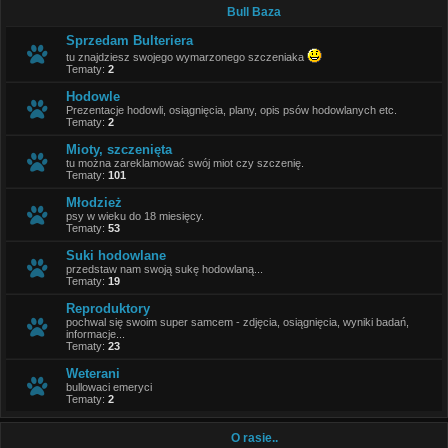
Bull Baza
Sprzedam Bulteriera
tu znajdziesz swojego wymarzonego szczeniaka
Tematy:
2
Hodowle
Prezentacje hodowli, osiągnięcia, plany, opis psów hodowlanych etc.
Tematy:
2
Mioty, szczenięta
tu można zareklamować swój miot czy szczenię.
Tematy:
101
Młodzież
psy w wieku do 18 miesięcy.
Tematy:
53
Suki hodowlane
przedstaw nam swoją sukę hodowlaną...
Tematy:
19
Reproduktory
pochwal się swoim super samcem - zdjęcia, osiągnięcia, wyniki badań,
informacje...
Tematy:
23
Weterani
bullowaci emeryci
Tematy:
2
O rasie..