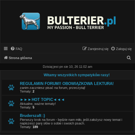
FAQ
Zarejestruj się
Zaloguj się
S
Strona główna
z
Dzisiaj jest pn sie 10, 26 11:02 am
u
Witamy wszystkich sympatyków rasy!
k
REGULAMIN FORUM!! OBOWIĄZKOWA LEKTURA!
a
zanim zaczniesz pisać na forum, przeczytaj!
Tematy:
2
j
►►►HOT TOPIC◄◄◄
Aktualne, ważne tematy!
Tematy:
5
Bruderszaft :)
Pierwszy krok na forum - będzie nam miło, jeśli założysz nowy temat i
napiszesz parę słów o sobie i swoich psach.
Tematy:
189