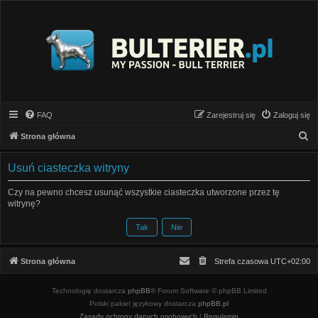
FAQ
Zarejestruj się
Zaloguj się
S
Strona główna
z
Usuń ciasteczka witryny
u
k
Czy na pewno chcesz usunąć wszystkie ciasteczka utworzone przez tę
witrynę?
a
j
Strona główna
Strefa czasowa
UTC+02:00
Technologię dostarcza
phpBB
® Forum Software © phpBB Limited
Polski pakiet językowy dostarcza
phpBB.pl
Zasady ochrony danych osobowych
|
Regulamin