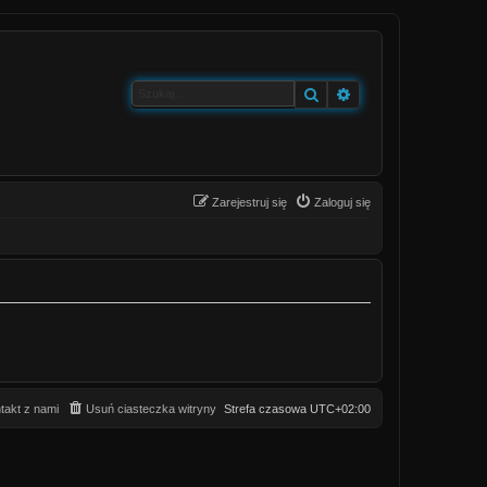
Szukaj
Wyszukiwanie zaa
Zarejestruj się
Zaloguj się
takt z nami
Usuń ciasteczka witryny
Strefa czasowa
UTC+02:00