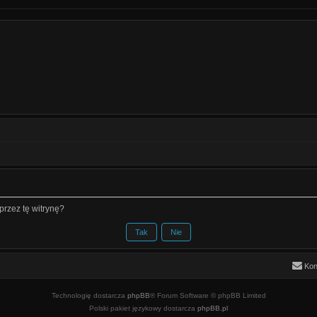
rzez tę witrynę?
Kon
Technologię dostarcza
phpBB
® Forum Software © phpBB Limited
Polski pakiet językowy dostarcza
phpBB.pl