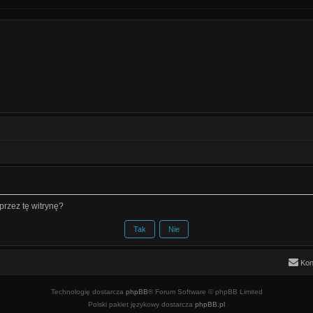
rzez tę witrynę?
Kon
Technologię dostarcza
phpBB
® Forum Software © phpBB Limited
Polski pakiet językowy dostarcza
phpBB.pl