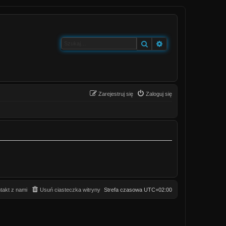
Szukaj
Wyszukiwanie zaa
Zarejestruj się
Zaloguj się
takt z nami
Usuń ciasteczka witryny
Strefa czasowa
UTC+02:00