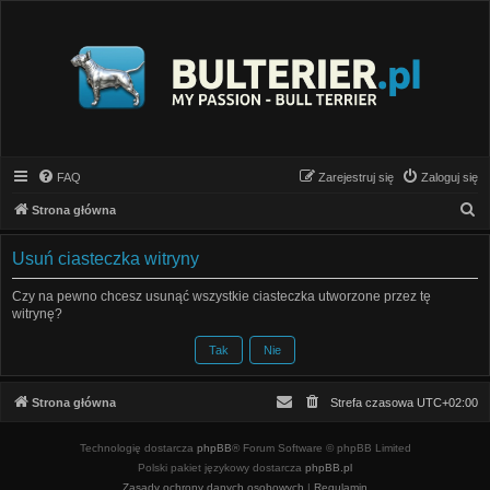
FAQ
Zarejestruj się
Zaloguj się
S
Strona główna
z
Usuń ciasteczka witryny
u
k
Czy na pewno chcesz usunąć wszystkie ciasteczka utworzone przez tę
witrynę?
a
j
Strona główna
Strefa czasowa
UTC+02:00
Technologię dostarcza
phpBB
® Forum Software © phpBB Limited
Polski pakiet językowy dostarcza
phpBB.pl
Zasady ochrony danych osobowych
|
Regulamin