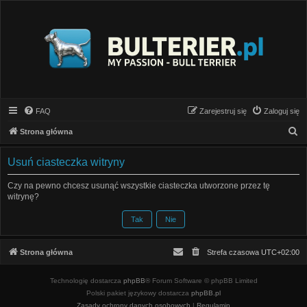
FAQ
Zarejestruj się
Zaloguj się
S
Strona główna
z
Usuń ciasteczka witryny
u
k
Czy na pewno chcesz usunąć wszystkie ciasteczka utworzone przez tę
witrynę?
a
j
Strona główna
Strefa czasowa
UTC+02:00
Technologię dostarcza
phpBB
® Forum Software © phpBB Limited
Polski pakiet językowy dostarcza
phpBB.pl
Zasady ochrony danych osobowych
|
Regulamin