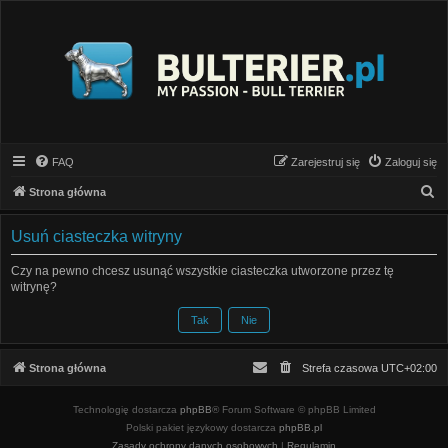
FAQ
Zarejestruj się
Zaloguj się
S
Strona główna
z
Usuń ciasteczka witryny
u
k
Czy na pewno chcesz usunąć wszystkie ciasteczka utworzone przez tę
witrynę?
a
j
Strona główna
Strefa czasowa
UTC+02:00
Technologię dostarcza
phpBB
® Forum Software © phpBB Limited
Polski pakiet językowy dostarcza
phpBB.pl
Zasady ochrony danych osobowych
|
Regulamin