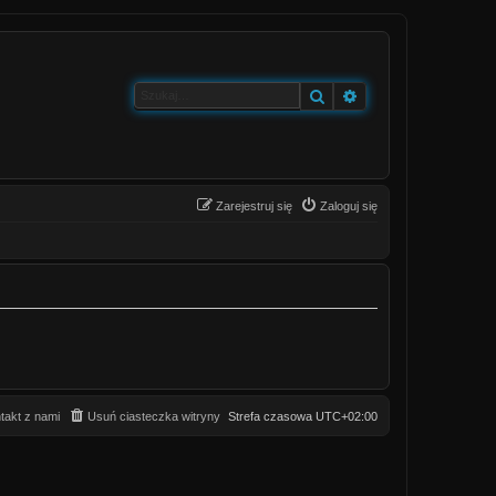
Szukaj
Wyszukiwanie zaa
Zarejestruj się
Zaloguj się
takt z nami
Usuń ciasteczka witryny
Strefa czasowa
UTC+02:00