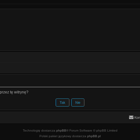
rzez tę witrynę?
Kon
Technologię dostarcza
phpBB
® Forum Software © phpBB Limited
Polski pakiet językowy dostarcza
phpBB.pl