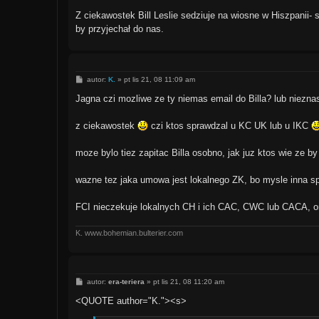
Z ciekawostek Bill Leslie sedziuje na wiosne w Hiszpanii-
by przyjechał do nas.
P
autor:
K.
»
pt lis 21, 08 11:09 am
o
s
Jagna czi mozliwe ze ty niemas email do Billa? lub niezn
t
z ciekawostek
czi ktos sprawdzal u KC UK lub u IKC
moze bylo tiez zapitac Billa osobno, jak juz ktos wie ze by
wazne tez jaka umowa jest lokalnego ZK, bo mysle inna s
FCI nieczekuje lokalnych CH i ich CAC, CWC lub CACA, 
K. www.bohemian.bulterier.com
P
autor:
era-teriera
»
pt lis 21, 08 11:20 am
o
s
<QUOTE author="K."><s>
t