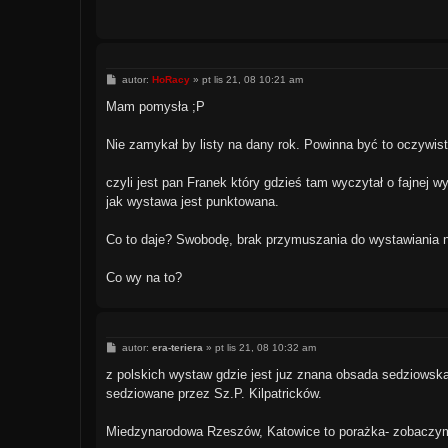
P
autor:
HoRacy
»
pt lis 21, 08 10:21 am
o
s
Mam pomysła ;P
t
Nie zamykał by listy na dany rok. Powinna być to oczywis
czyli jest pan Franek który gdzieś tam wyczytał o fajnej 
jak wystawa jest punktowana.
Co to daje? Swobodę, brak przymuszania do wystawiania 
Co wy na to?
P
autor:
era-teriera
»
pt lis 21, 08 10:32 am
o
s
z polskich wystaw gdzie jest juz znana obsada sedziowsk
t
sedziowane przez Sz.P. Kilpatricków.
Miedzynarodowa Rzeszów, Katowice to porażka- zobaczymy