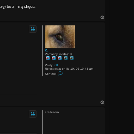
zę) bo z miłą chęcia
N
a
g
ó
r
ę
K.
Pomocny wiedzą: 3
Posty:
68
Rejestracja:
pn lip 10, 06 10:43 am
S
Kontakt:
k
o
n
t
a
k
t
u
N
j
a
s
g
i
era-teriera
ó
ę
r
z
K
ę
.