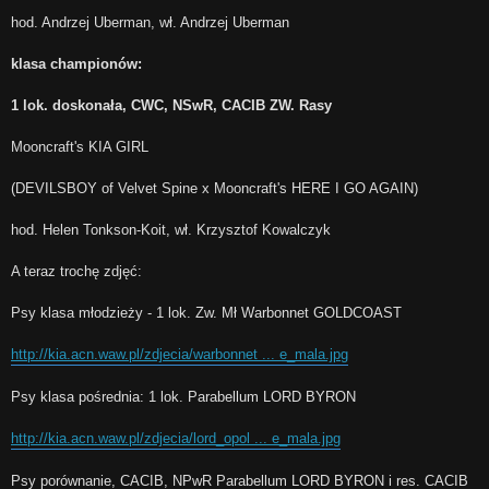
hod. Andrzej Uberman, wł. Andrzej Uberman
klasa championów:
1 lok. doskonała, CWC, NSwR, CACIB ZW. Rasy
Mooncraft's KIA GIRL
(DEVILSBOY of Velvet Spine x Mooncraft's HERE I GO AGAIN)
hod. Helen Tonkson-Koit, wł. Krzysztof Kowalczyk
A teraz trochę zdjęć:
Psy klasa młodzieży - 1 lok. Zw. Mł Warbonnet GOLDCOAST
http://kia.acn.waw.pl/zdjecia/warbonnet ... e_mala.jpg
Psy klasa pośrednia: 1 lok. Parabellum LORD BYRON
http://kia.acn.waw.pl/zdjecia/lord_opol ... e_mala.jpg
Psy porównanie, CACIB, NPwR Parabellum LORD BYRON i res. CACIB