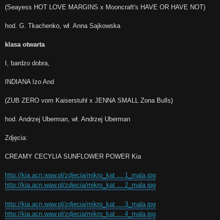
(Seayess HOT LOVE MARGINS x Mooncraft's HAVE OR HAVE NOT)
hod. G. Tkachenko, wł. Anna Sajkowska
klasa otwarta
I, bardzo dobra,
INDIANA Izo And
(ZUB ZERO vom Kaiserstuhl x JENNA SMALL Zona Bulls)
hod. Andrzej Uberman, wł. Andrzej Uberman
Zdjęcia:
CREAMY CECYLIA SUNFLOWER POWER Kia
http://kia.acn.waw.pl/zdjecia/mikro_kat ... 1_mala.jpg
http://kia.acn.waw.pl/zdjecia/mikro_kat ... 2_mala.jpg
http://kia.acn.waw.pl/zdjecia/mikro_kat ... 3_mala.jpg
http://kia.acn.waw.pl/zdjecia/mikro_kat ... 4_mala.jpg