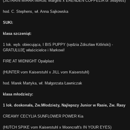
(JILTRAIN MIRRA IMAGE Margins x ERENDEN COPPELIA of Seayess)
hod. C. Stephens, wł. Anna Sajkowska
SUKI:
klasa szczeniąt:
1 lok. wyb. obiecująca, I BIS PUPPY (sędzia Zdiszław Kitliński) -
GRATULUJĘ właścicielce i Markowi!
FIRE AT MIDNIGHT Opalplast
(HUNTER vom Kaiserstuhl x JILL vom Kaiserstuhl)
hod. Marek Martyka, wł. Małgorzata Ławniczak
klasa młodzieży:
1 lok. doskonała, Zw.Młodzieży, Najlepszy Junior w Rasie, Zw. Rasy
CREAMY CECYLIA SUNFLOWER POWER Kia
(HUTCH SPIKE vom Kaiserstuhl x Mooncraft's IN YOUR EYES)