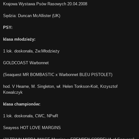
Krajowa Wystawa Psów Rasowych 20.04.2008
Sędzia: Duncan McAllister (UK)
PSY:
klasa młodzieży:
1 lok. doskonała, Zw.Młodzieży
GOLDCOAST Warbonnet
(Seaquest MR BOMBASTIC x Warbonnet BLEU PISTOLET)
hod. V Hearne, M. Singleton, wł. Helen Tonkson-Koit, Krzysztof
Kowalczyk
klasa championów:
1 lok. doskonała, CWC, NPwR
Seayess HOT LOVE MARGINS