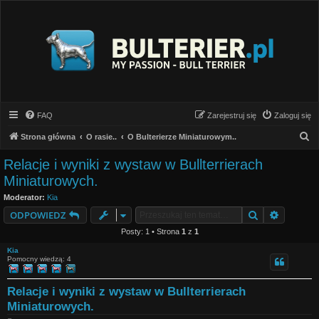
FAQ
Zarejestruj się
Zaloguj się
S
Strona główna
O rasie..
O Bulterierze Miniaturowym..
z
Relacje i wyniki z wystaw w Bullterrierach
u
Miniaturowych.
k
Moderator:
Kia
a
Szukaj
Wyszuki
ODPOWIEDZ
j
Posty: 1 • Strona
1
z
1
Kia
Pomocny wiedzą: 4
Relacje i wyniki z wystaw w Bullterrierach
Miniaturowych.