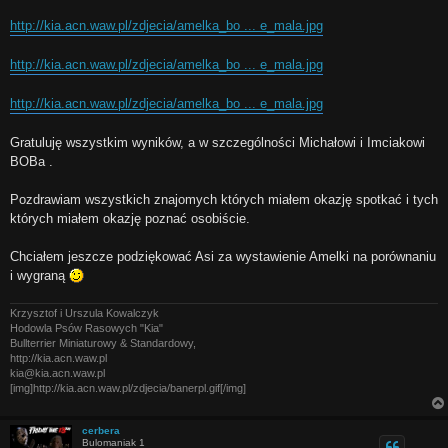
http://kia.acn.waw.pl/zdjecia/amelka_bo ... e_mala.jpg
http://kia.acn.waw.pl/zdjecia/amelka_bo ... e_mala.jpg
http://kia.acn.waw.pl/zdjecia/amelka_bo ... e_mala.jpg
Gratuluję wszystkim wyników, a w szczególności Michałowi i Imciakowi
BOBa .
Pozdrawiam wszystkich znajomych których miałem okazję spotkać i tych
których miałem okazję poznać osobiście.
Chciałem jeszcze podziękować Asi za wystawienie Amelki na porównaniu
i wygraną
Krzysztof i Urszula Kowalczyk
Hodowla Psów Rasowych "Kia"
Bullterrier Miniaturowy & Standardowy,
http://kia.acn.waw.pl
kia@kia.acn.waw.pl
[img]http://kia.acn.waw.pl/zdjecia/banerpl.gif[/img]
cerbera
Bulomaniak 1