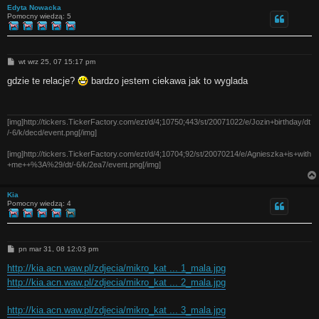
Edyta Nowacka
Pomocny wiedzą: 5
P
wt wrz 25, 07 15:17 pm
o
s
gdzie te relacje?
bardzo jestem ciekawa jak to wyglada
t
[img]http://tickers.TickerFactory.com/ezt/d/4;10750;443/st/20071022/e/Jozin+birthday/dt
/-6/k/decd/event.png[/img]
[img]http://tickers.TickerFactory.com/ezt/d/4;10704;92/st/20070214/e/Agnieszka+is+with
+me++%3A%29/dt/-6/k/2ea7/event.png[/img]
Kia
Pomocny wiedzą: 4
P
pn mar 31, 08 12:03 pm
o
s
http://kia.acn.waw.pl/zdjecia/mikro_kat ... 1_mala.jpg
t
http://kia.acn.waw.pl/zdjecia/mikro_kat ... 2_mala.jpg
http://kia.acn.waw.pl/zdjecia/mikro_kat ... 3_mala.jpg