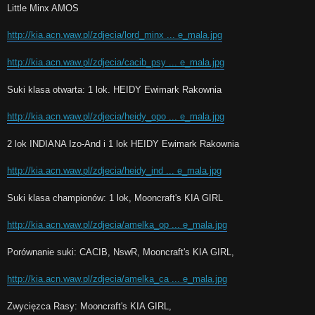
Little Minx AMOS
http://kia.acn.waw.pl/zdjecia/lord_minx ... e_mala.jpg
http://kia.acn.waw.pl/zdjecia/cacib_psy ... e_mala.jpg
Suki klasa otwarta: 1 lok. HEIDY Ewimark Rakownia
http://kia.acn.waw.pl/zdjecia/heidy_opo ... e_mala.jpg
2 lok INDIANA Izo-And i 1 lok HEIDY Ewimark Rakownia
http://kia.acn.waw.pl/zdjecia/heidy_ind ... e_mala.jpg
Suki klasa championów: 1 lok, Mooncraft's KIA GIRL
http://kia.acn.waw.pl/zdjecia/amelka_op ... e_mala.jpg
Porównanie suki: CACIB, NswR, Mooncraft's KIA GIRL,
http://kia.acn.waw.pl/zdjecia/amelka_ca ... e_mala.jpg
Zwycięzca Rasy: Mooncraft's KIA GIRL,