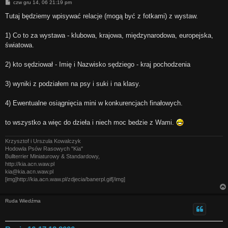
P
czw gru 14, 06 21:19 pm
o
s
Tutaj będziemy wpisywać relacje (mogą być z fotkami) z wystaw.
t
1) Co to za wystawa - klubowa, krajowa, międzynarodowa, europejska,
światowa.
2) kto sędziował - Imię i Nazwisko sędziego - kraj pochodzenia
3) wyniki z podziałem na psy i suki i na klasy.
4) Ewentualne osiągnięcia mini w konkurencjach finałowych.
to wszystko a więc do dzieła i niech moc bedzie z Wami.
Krzysztof i Urszula Kowalczyk
Hodowla Psów Rasowych "Kia"
Bullterrier Miniaturowy & Standardowy,
http://kia.acn.waw.pl
kia@kia.acn.waw.pl
[img]http://kia.acn.waw.pl/zdjecia/banerpl.gif[/img]
Ruda Wiedźma