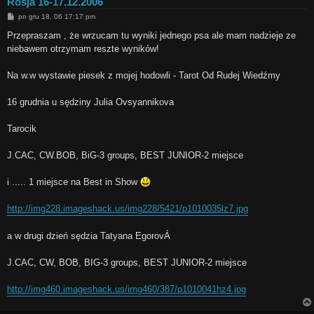
Rosja 16-17.12.2006
P
pn gru 18, 06 17:17 pm
o
s
Przepraszam , że wrzucam tu wyniki jednego psa ale mam nadzieje ze
t
niebawem otrzymam reszte wyników!
Na w.w wystawie piesek z mojej hodowli - Tarot Od Rudej Wiedźmy
16 grudnia u sędziny Julia Ovsyannikova
Tarocik
J.CAC, CW.BOB, BiG-3 groups, BEST JUNIOR-2 miejsce
i ..... 1 miejsce na Best in Show
http://img228.imageshack.us/img228/5421/p1010035lz7.jpg
a w drugi dzień sędzia Tatyana EgorovÁ
J.CAC, CW, BOB, BIG-3 groups, BEST JUNIOR-2 miejsce
http://img460.imageshack.us/img460/387/p1010041hz4.jpg