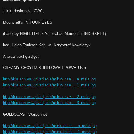
1 lok. doskonała, CWC,
Mooncraft's IN YOUR EYES
(Laserjoy NIGHTLIFE x Anterrabae Memeorial INDISKRET)
hod. Helen Tonkson-Koit, wł. Krzysztof Kowalczyk
A teraz trochę zdjęć:
CREAMY CECYLIA SUNFLOWER POWER Kia
http://kia.acn.waw.pl/zdjecia/mikro_cze ... a_mala.jpg
http://kia.acn.waw.pl/zdjecia/mikro_cze ... 1_mala.jpg
http://kia.acn.waw.pl/zdjecia/mikro_cze ... 2_mala.jpg
http://kia.acn.waw.pl/zdjecia/mikro_cze ... 3_mala.jpg
GOLDCOAST Warbonnet
http://kia.acn.waw.pl/zdjecia/mick_czes ... a_mala.jpg
http://kia.acn.waw.pl/zdjecia/mick_czes ... 1_mala.jpg