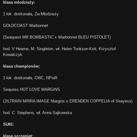
klasa młodzieży:
1 lok. doskonała, Zw.Młodzieży
GOLDCOAST Warbonnet
(Seaquest MR BOMBASTIC x Warbonnet BLEU PISTOLET)
hod. V Hearne, M. Singleton, wł. Helen Tonkson-Koit, Krzysztof
Kowalczyk
klasa championów:
1 lok. doskonała, CWC, NPwR
Seayess HOT LOVE MARGINS
(JILTRAIN MIRRA IMAGE Margins x ERENDEN COPPELIA of Seayess)
hod. C. Stephens, wł. Anna Sajkowska
SUKI:
klasa szczeniąt: