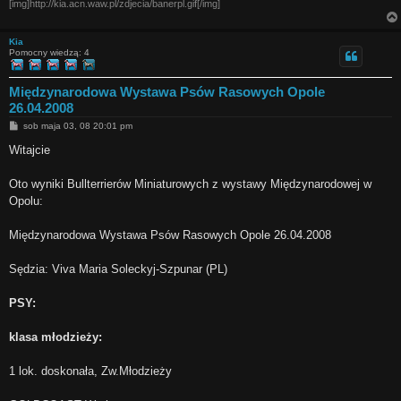
[img]http://kia.acn.waw.pl/zdjecia/banerpl.gif[/img]
Kia
Pomocny wiedzą: 4
Międzynarodowa Wystawa Psów Rasowych Opole
26.04.2008
P
sob maja 03, 08 20:01 pm
o
s
Witajcie
t
Oto wyniki Bullterrierów Miniaturowych z wystawy Międzynarodowej w
Opolu:
Międzynarodowa Wystawa Psów Rasowych Opole 26.04.2008
Sędzia: Viva Maria Soleckyj-Szpunar (PL)
PSY:
klasa młodzieży:
1 lok. doskonała, Zw.Młodzieży