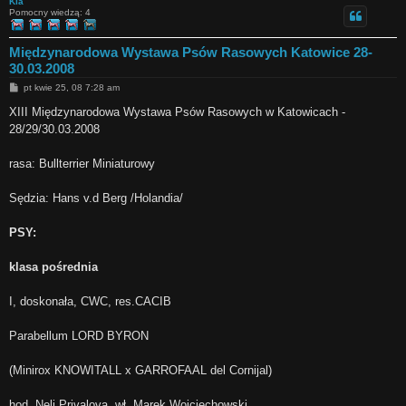
Kia
Pomocny wiedzą: 4
Międzynarodowa Wystawa Psów Rasowych Katowice 28-
30.03.2008
P
pt kwie 25, 08 7:28 am
o
s
XIII Międzynarodowa Wystawa Psów Rasowych w Katowicach -
t
28/29/30.03.2008
rasa: Bullterrier Miniaturowy
Sędzia: Hans v.d Berg /Holandia/
PSY:
klasa pośrednia
I, doskonała, CWC, res.CACIB
Parabellum LORD BYRON
(Minirox KNOWITALL x GARROFAAL del Cornijal)
hod. Neli Privalova, wł. Marek Wojciechowski