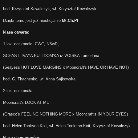
hod. Krzysztof Kowalczyk, wł. Krzysztof Kowalczyk
Dzięki temu jest już nieoficjalnie
Mł.Ch.Pl
klasa otwarta:
1 lok. doskonała, CWC, NSwR,
SCHASTLIVAYA BULLDOM'KA iz VOISKA Tamerlana
(Seayess HOT LOVE MARGINS x Mooncraft's HAVE OR HAVE NOT)
hod. G. Tkachenko, wł. Anna Sajkowska
2 lok. doskonała,
Mooncraft's LOOK AT ME
(Grasco's FEELING NOTHING MORE x Mooncraft's IN YOUR EYES)
hod. Helen Tonkson-Koit, wł. Helen Tonkson-Koit, Krzysztof Kowalczyk
klasa championów: