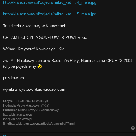
http://kia.acn.waw.pl/zdjecia/mikro_kat ... 4_mala.jpg
http://kia.acn.waw.pl/zdjecia/mikro_kat ... 5_mala.jpg
To zdjęcia z wystawy w Katowicach
CREAMY CECYLIA SUNFLOWER POWER Kia
Wł/hod. Krzysztof Kowalczyk - Kia
Zw. Mł, Najelpszy Junior w Rasie, Zw.Rasy, Nominacja na CRUFT'S 2009
(chyba pojedziemy
pozdrawiam
wyniki z wystawy dziś wieczorkiem
Krzysztof i Urszula Kowalczyk
Hodowla Psów Rasowych "Kia"
Bullterrier Miniaturowy & Standardowy,
http://kia.acn.waw.pl
kia@kia.acn.waw.pl
[img]http://kia.acn.waw.pl/zdjecia/banerpl.gif[/img]