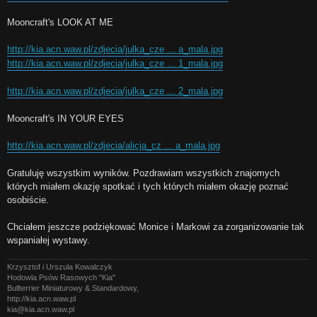
Mooncraft's LOOK AT ME
http://kia.acn.waw.pl/zdjecia/julka_cze ... a_mala.jpg
http://kia.acn.waw.pl/zdjecia/julka_cze ... 1_mala.jpg
http://kia.acn.waw.pl/zdjecia/julka_cze ... 2_mala.jpg
Mooncraft's IN YOUR EYES
http://kia.acn.waw.pl/zdjecia/alicja_cz ... a_mala.jpg
Gratuluję wszystkim wyników. Pozdrawiam wszystkich znajomych
których miałem okazję spotkać i tych których miałem okazję poznać
osobiście.
Chciałem jeszcze podziękować Monice i Markowi za zorganizowanie tak
wspaniałej wystawy.
Krzysztof i Urszula Kowalczyk
Hodowla Psów Rasowych "Kia"
Bullterrier Miniaturowy & Standardowy,
http://kia.acn.waw.pl
kia@kia.acn.waw.pl