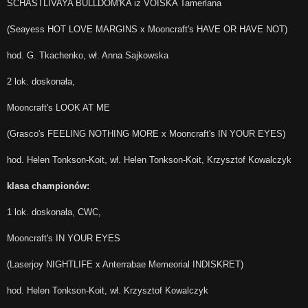
SCHASTLIVAYA BULLDOM'KA iz VOISKA Tamerlana
(Seayess HOT LOVE MARGINS x Mooncraft's HAVE OR HAVE NOT)
hod. G. Tkachenko, wł. Anna Sajkowska
2 lok. doskonała,
Mooncraft's LOOK AT ME
(Grasco's FEELING NOTHING MORE x Mooncraft's IN YOUR EYES)
hod. Helen Tonkson-Koit, wł. Helen Tonkson-Koit, Krzysztof Kowalczyk
klasa championów:
1 lok. doskonała, CWC,
Mooncraft's IN YOUR EYES
(Laserjoy NIGHTLIFE x Anterrabae Memeorial INDISKRET)
hod. Helen Tonkson-Koit, wł. Krzysztof Kowalczyk