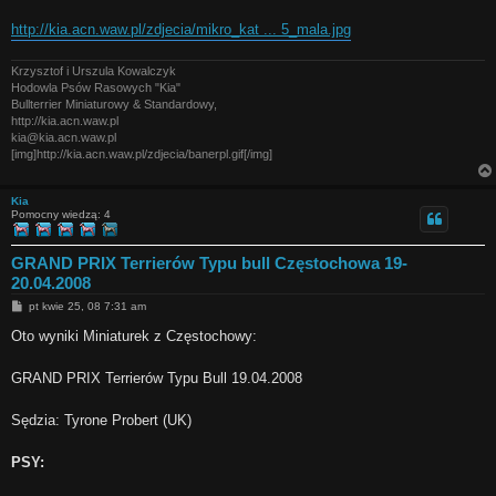
http://kia.acn.waw.pl/zdjecia/mikro_kat ... 5_mala.jpg
Krzysztof i Urszula Kowalczyk
Hodowla Psów Rasowych "Kia"
Bullterrier Miniaturowy & Standardowy,
http://kia.acn.waw.pl
kia@kia.acn.waw.pl
[img]http://kia.acn.waw.pl/zdjecia/banerpl.gif[/img]
Kia
Pomocny wiedzą: 4
GRAND PRIX Terrierów Typu bull Częstochowa 19-
20.04.2008
P
pt kwie 25, 08 7:31 am
o
s
Oto wyniki Miniaturek z Częstochowy:
t
GRAND PRIX Terrierów Typu Bull 19.04.2008
Sędzia: Tyrone Probert (UK)
PSY: