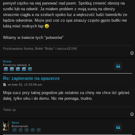
pomysł ciężko na niej panować nad psem. Spróbuj zmienić obrożę na
szelki lub na odwrót. Ja miałem problem z moją sunią na obroży
strasznie ciągła a na szelach spoko luz a większość ludzi twierdziło że
będzie odwrotnie. Może jest coś co spa straszy często gęsto bullki nie
lubią mieć mokrych łap
Witamy w świecie tych "potworów"
Pozdrawiamy Karina, Bolek "Bolas" i nasza AZUMI
Kasia
Pomocny wiedzą: 4
Re: zapieranie na spacerze
P
wt kwie 02, 13 20:09 pm
o
s
Moja sucz przy takiej pogodzie jak ostatnio za chiny nie chce iść gdzieś
t
dalej, tylko siku i do domu. Nic nie pomaga, trudno.
Tekla i ja
hexa
Bulomaniak