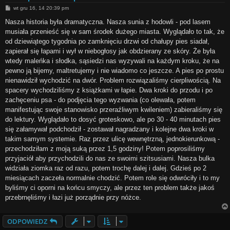
P
wt gru 16, 14 20:39 pm
o
s
Nasza historia była dramatyczna. Nasza sunia z hodowli - pod lasem
t
musiała przenieść się w sam środek dużego miasta. Wyglądało to tak, że
od dziewiątego tygodnia po zamknięciu drzwi od chałupy pies siadał,
zapierał się łapami i wył w niebogłosy jak obdzierany ze skóry. Że była
wtedy maleńka i słodka, sąsiedzi nas wyzywali na każdym kroku, że na
pewno ją bijemy, maltretujemy i nie wiadomo co jeszcze. A pies po prostu
nienawidził wychodzić na dwór. Problem rozwiązaliśmy cierpliwością. Na
spacery wychodziliśmy z książkami w łapie. Dwa kroki do przodu i po
zachęceniu psa - do podjęcia tego wyzwania (co olewała, potem
manifestując swoje stanowisko przeraźliwym kwileniem) zabieraliśmy się
do lektury. Wyglądało to dosyć groteskowo, ale po 30 - 40 minutach pies
się załamywał podchodził - zostawał nagradzany i kolejne dwa kroki w
takim samym systemie. Raz przez ulicę wewnętrzną, jednokierunkową -
przechodziłam z moją suką przez 1,5 godziny! Potem poprosiliśmy
przyjaciół aby przychodzili do nas ze swoimi szitsusiami. Nasza bulka
widziała ziomka raz od razu, potem trochę dalej i dalej. Gdzieś po 2
miesiącach zaczeła normalnie chodzić. Potem role się odwróciły i to my
byliśmy ci oporni na końcu smyczy, ale przez ten problem także jakoś
przebrnęliśmy i łazi już porządnie przy nóżce.
ODPOWIEDZ