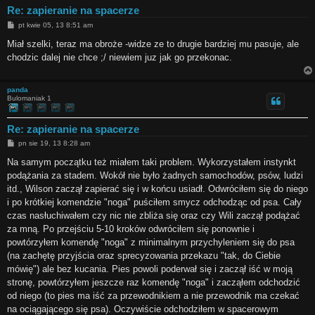
Re: zapieranie na spacerze
P
pt kwie 05, 13 8:51 am
o
s
Miał szelki, teraz ma obroże -widze ze to drugie bardziej mu pasuje, ale
t
chodzic dalej nie chce ;/ niewiem juz jak go przekonac.
panda
Bulomaniak 1
Re: zapieranie na spacerze
P
pn sie 19, 13 8:28 am
o
s
Na samym początku też miałem taki problem. Wykorzystałem instynkt
t
podążania za stadem. Wokół nie było żadnych samochodów, psów, ludzi
itd., Wilson zaczął zapierać się i w końcu usiadł. Odwróciłem się do niego
i po krótkiej komendzie "noga" puściłem smycz odchodząc od psa. Cały
czas nasłuchiwałem czy nic nie zbliża się oraz czy Wili zaczął podążać
za mną. Po przejściu 5-10 kroków odwróciłem się ponownie i
powtórzyłem komendę "noga" z minimalnym przychyleniem się do psa
(na zachętę przyjścia oraz sprecyzowania przekazu "tak, do Ciebie
mówię") ale bez kucania. Pies powoli poderwał się i zaczął iść w moją
stronę, powtórzyłem jeszcze raz komendę "noga" i zacząłem odchodzić
od niego (to pies ma iść za przewodnikiem a nie przewodnik ma czekać
na ociągającego się psa). Oczywiście odchodziłem w spacerowym