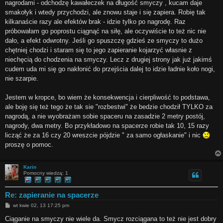
nagrodami - odchodzę kawałeczek na długość smyczy , kucam daje
smakołyk i wtedy przychodzi, ale znowu staje i się zapiera. Robię tak
kilkanaście razy ale efektów brak - idzie tylko po nagrodę. Raz
próbowałam go poprostu ciągnąć na siłę, ale oczywiście to też nic nie
dało, a efekt odwrotny. Jeśli go spuszczę gdzieś ze smyczy to dużo
chętniej chodzi i staram się to jego zapieranie kojarzyć własnie z
niechęcią do chodzenia na smyczy. Lecz z drugiej strony jak już jakimś
cudem uda mi się go nakłonić do przejścia dalej to idzie ładnie koło nogi,
nie szarpie.
Jestem w kropce, bo wiem że konsekwencja i cierpliwość to podstawa,
ale boję się też tego że tak sie "rozbestwi" że bedzie chodził TYLKO za
nagrodą, a nie wyobrażam sobie spaceru na zasadzie 2 metry postój,
nagrody, dwa metry. Bo przykładowo na spacerze robie tak 10, 15 razy
licząć że za 16 czy 20 wreszcie pójdzie " za samo ogłaskanie" i nic
proszę o pomoc.
Karin
Pomocny wiedzą: 1
Re: zapieranie na spacerze
P
wt kwie 02, 13 17:25 pm
o
s
Ciąganie na smyczy nie wiele da. Smycz rozciągana to też nie jest dobry
t