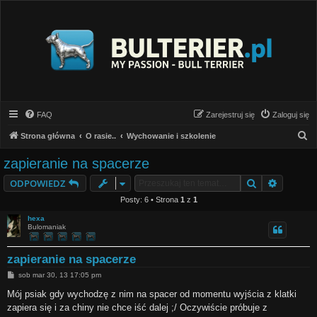
FAQ
Zarejestruj się
Zaloguj się
S
Strona główna
O rasie..
Wychowanie i szkolenie
z
zapieranie na spacerze
u
Szukaj
Wyszuki
ODPOWIEDZ
k
Posty: 6 • Strona
1
z
1
a
hexa
j
Bulomaniak
zapieranie na spacerze
P
sob mar 30, 13 17:05 pm
o
s
Mój psiak gdy wychodzę z nim na spacer od momentu wyjścia z klatki
t
zapiera się i za chiny nie chce iść dalej ;/ Oczywiście próbuje z