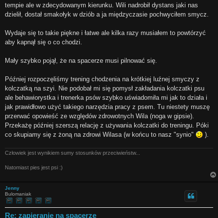
tempie ale w zdecydowanym kierunku. Wili nadrobił dystans jaki nas
dzielił, dostał smakołyk w dziób a ja międzyczasie pochwyciłem smycz.
Wydaje się to takie piękne i łatwe ale kilka razy musiałem to powtórzyć
aby kapnął się o co chodzi.
Mały szybko pojął, że na spacerze musi pilnować się.
Później rozpoczęliśmy trening chodzenia na krótkiej luźnej smyczy z
kolczatką na szyi. Nie podobał mi się pomysł zakładania kolczatki psu
ale behawiorystka i trenerka psów szybko uświadomiła mi jak to działa i
jak prawidłowo użyć takiego narzędzia pracy z psem. Tu niestety muszę
przerwać opowieść ze względów zdrowotnych Wila (noga w gipsie).
Przekażę później szerszą relację z używania kolczatki do treningu. Póki
co skupiamy się z żoną na zdrowi Wilasa (w końcu to nasz "synio"
).
Człowiek jest wynikiem sumy stosunków przeciwieństw...
Natomiast pies jest psi :)
Jenny
Bulomaniak
Re: zapieranie na spacerze