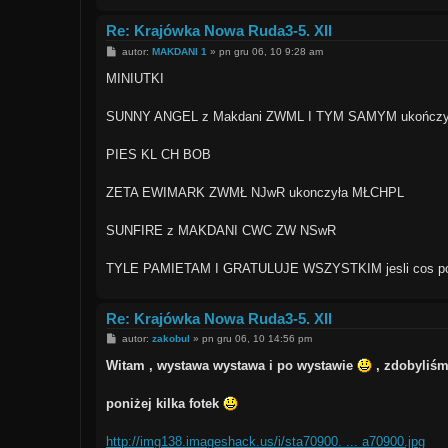
Re: Krajówka Nowa Ruda3-5. XII
P
autor:
MAKDANI 1
»
pn gru 06, 10 9:28 am
o
s
MINIUTKI
t
SUNNY ANGEL z Makdani ZWML I TYM SAMYM ukończ
PIES KL CH BOB
ZETA EWIMARK ZWMŁ NJwR ukonczyła MŁCHPL
SUNFIRE z MAKDANI CWC ZW NSwR
TYLE PAMIETAM I GRATULUJE WSZYSTKIM jesli cos pomy
Re: Krajówka Nowa Ruda3-5. XII
P
autor:
zakobul
»
pn gru 06, 10 14:56 pm
o
s
Witam , wystawa wystawa i po wystawie
, zdobyliśm
t
poniżej kilka fotek
http://img138.imageshack.us/i/sta70900. ... a70900.jpg