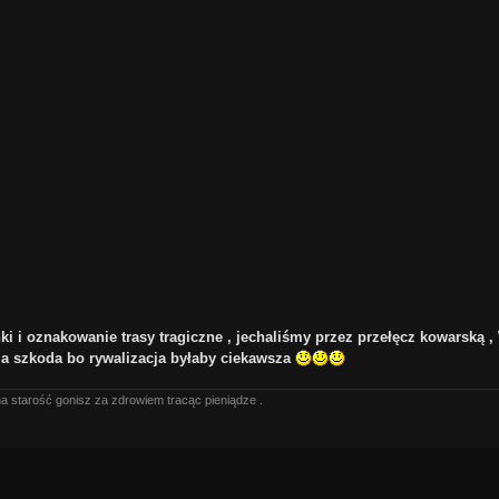
ki i oznakowanie trasy tragiczne , jechaliśmy przez przełęcz kowarską 
 a szkoda bo rywalizacja byłaby ciekawsza
na starość gonisz za zdrowiem tracąc pieniądze .