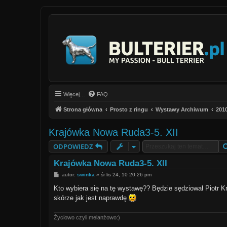
Więcej…
FAQ
Strona główna
Prosto z ringu
Wystawy Archiwum
201
Krajówka Nowa Ruda3-5. XII
ODPOWIEDZ
Krajówka Nowa Ruda3-5. XII
P
autor:
swinka
»
śr lis 24, 10 20:26 pm
o
s
Kto wybiera się na tę wystawę?? Będzie sędziował Piotr Kr
t
skórze jak jest naprawdę
Życiowo czyli melanżowo:)