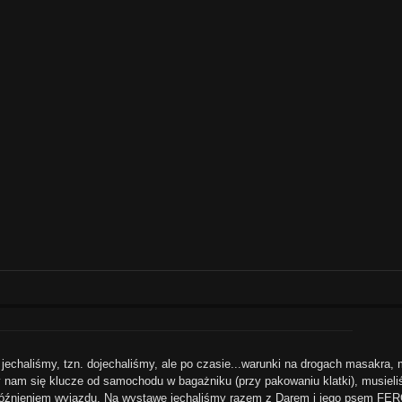
o jechaliśmy, tzn. dojechaliśmy, ale po czasie...warunki na drogach masakra,
y nam się klucze od samochodu w bagażniku (przy pakowaniu klatki), musiel
opóźnieniem wyjazdu. Na wystawę jechaliśmy razem z Darem i jego psem 