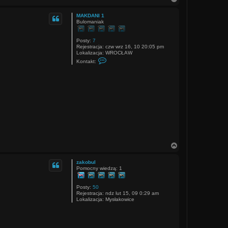
j
a
a
g
G
MAKDANI 1
ó
.
Bulomaniak
r
ę
Posty:
7
Rejestracja:
czw wrz 16, 10 20:05 pm
Lokalizacja:
WROCŁAW
S
Kontakt:
k
o
n
t
a
k
t
u
j
s
i
ę
z
M
N
A
a
K
g
zakobul
D
ó
Pomocny wiedzą: 1
A
r
N
ę
I
1
Posty:
50
Rejestracja:
ndz lut 15, 09 0:29 am
Lokalizacja:
Mysłakowice