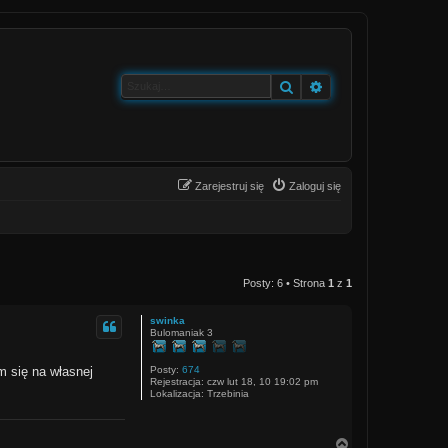
Szukaj
Wyszukiwanie zaa
Zarejestruj się
Zaloguj się
Posty: 6 • Strona
1
z
1
swinka
Bulomaniak 3
Posty:
674
 się na własnej
Rejestracja:
czw lut 18, 10 19:02 pm
Lokalizacja:
Trzebinia
N