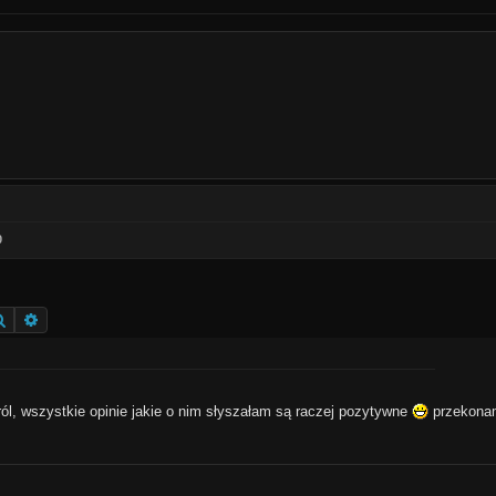
0
Szukaj
Wyszukiwanie zaawansowane
ól, wszystkie opinie jakie o nim słyszałam są raczej pozytywne
przekonam