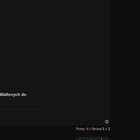
, Wałbrzych do
N
a
Posty: 6 • Strona
1
z
1
g
ó
r