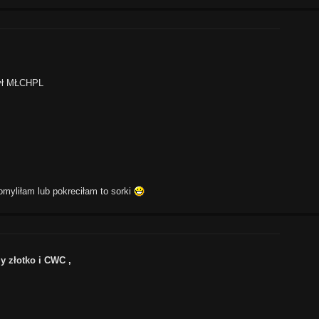
ył MŁCHPL
liłam lub pokreciłam to sorki
y złotko i CWC ,