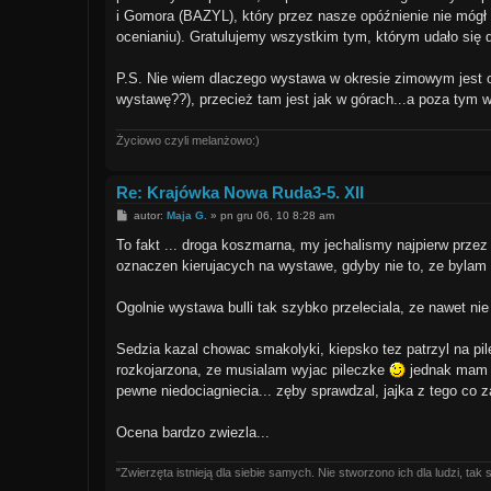
i Gomora (BAZYL), który przez nasze opóźnienie nie móg
ocenianiu). Gratulujemy wszystkim tym, którym udało się 
P.S. Nie wiem dlaczego wystawa w okresie zimowym jest 
wystawę??), przecież tam jest jak w górach...a poza tym 
Życiowo czyli melanżowo:)
Re: Krajówka Nowa Ruda3-5. XII
P
autor:
Maja G.
»
pn gru 06, 10 8:28 am
o
s
To fakt ... droga koszmarna, my jechalismy najpierw przez D
t
oznaczen kierujacych na wystawe, gdyby nie to, ze bylam 
Ogolnie wystawa bulli tak szybko przeleciala, ze nawet nie
Sedzia kazal chowac smakolyki, kiepsko tez patrzyl na pil
rozkojarzona, ze musialam wyjac pileczke
jednak mam w
pewne niedociagniecia... zęby sprawdzal, jajka z tego co
Ocena bardzo zwiezla...
"Zwierzęta istnieją dla siebie samych. Nie stworzono ich dla ludzi, ta