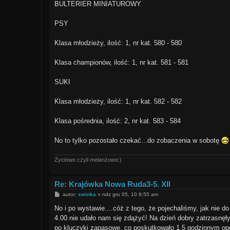
BULTERIER MINIATUROWY
PSY
Klasa młodzieży, ilość: 1, nr kat. 580 - 580
Klasa championów, ilość: 1, nr kat. 581 - 581
SUKI
Klasa młodzieży, ilość: 1, nr kat. 582 - 582
Klasa pośrednia, ilość: 2, nr kat. 583 - 584
No to tylko pozostało czekać...do zobaczenia w sobotę
Życiowo czyli melanżowo:)
Re: Krajówka Nowa Ruda3-5. XII
P
autor:
swinka
»
ndz gru 05, 10 9:55 am
o
s
No i po wystawie....cóż z tego, że pojechaliśmy, jak nie d
t
4.00 nie udało nam się zdążyć! Na dzień dobry zatrzasnęł
po kluczyki zapasowe, co poskutkowało 1.5 godzinnym 