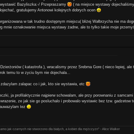
ł wystawić Bazyliszka:-/ Przepraszamy
( na miejsce wystawy dojechaliśmy
dojechać, gratulujemy Antonowi kolejnych dobrych ocen
organizowana w tak trudno dostępnym miejscu( bliżej Wałbrzycha nie ma do
wg mnie oznakowanie miejsca wystawy żadne, ale to tylko takie moje przemyś
zierżoniów ( katastrofa ), wracalismy przez Srebrna Gore ( nieco lepiej, ale t
rok temu to w zyciu bym nie dojechala...
 zdazylam zalapac co i jak, kto sie wystawia, etc
eczki, ja profilaktycznie najpierw schowalam, ale przy porownaniu z samcami 
razenie, ze jak sie go posluchalo i probowalo wystawic bez tzw. gadzetow 
 zauwazylam tez
k samo jak czarnych nie stworzono dla białych, a kobiet dla mężczyzn" - Alice Walker