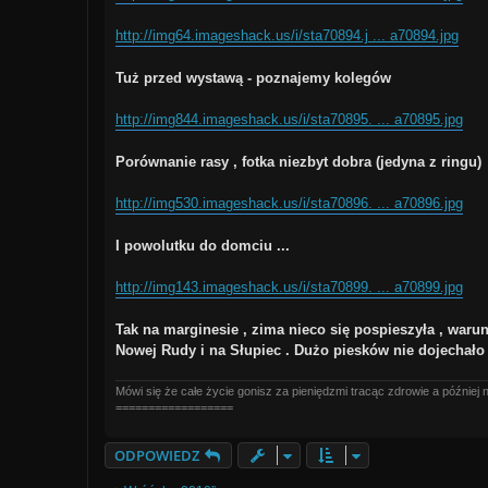
http://img64.imageshack.us/i/sta70894.j ... a70894.jpg
Tuż przed wystawą - poznajemy kolegów
http://img844.imageshack.us/i/sta70895. ... a70895.jpg
Porównanie rasy , fotka niezbyt dobra (jedyna z ringu)
http://img530.imageshack.us/i/sta70896. ... a70896.jpg
I powolutku do domciu ...
http://img143.imageshack.us/i/sta70899. ... a70899.jpg
Tak na marginesie , zima nieco się pospieszyła , warun
Nowej Rudy i na Słupiec . Dużo piesków nie dojechało
Mówi się że całe życie gonisz za pieniędzmi tracąc zdrowie a później 
==================
ODPOWIEDZ