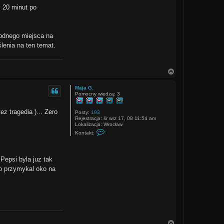
 20 minut po
godnego miejsca na
lenia na ten temat.
N
a
g
Maja G.
ó
Pomocny wiedzą: 3
r
ę
ez tragedia )... Zero
Posty:
193
Rejestracja:
śr wrz 17, 08 11:54 am
Lokalizacja:
Wrocław
S
Kontakt:
k
o
n
t
Pepsi byla juz tak
a
k
to przymykal oko na
t
u
j
s
i
ę
z
M
a
N