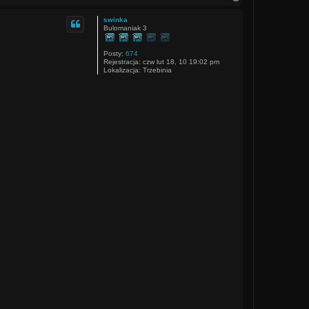
a
g
swinka
ó
Bulomaniak 3
r
ę
Posty:
674
Rejestracja:
czw lut 18, 10 19:02 pm
Lokalizacja:
Trzebinia