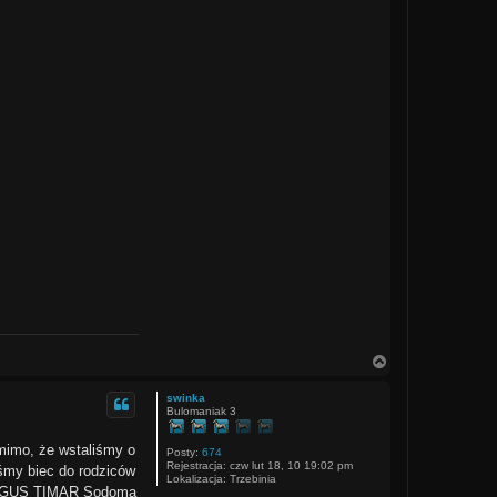
N
a
g
swinka
ó
Bulomaniak 3
r
ę
 mimo, że wstaliśmy o
Posty:
674
Rejestracja:
czw lut 18, 10 19:02 pm
iśmy biec do rodziców
Lokalizacja:
Trzebinia
FERGUS TIMAR Sodoma