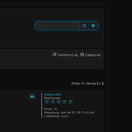
Szukaj
Wyszukiwanie zaa
Zarejestruj się
Zaloguj się
Posty: 6 • Strona
1
z
1
Kazikos122
Bulomaniak
Posty:
38
Rejestracja:
sob sie 22, 09 21:41 pm
Lokalizacja:
xcxxx