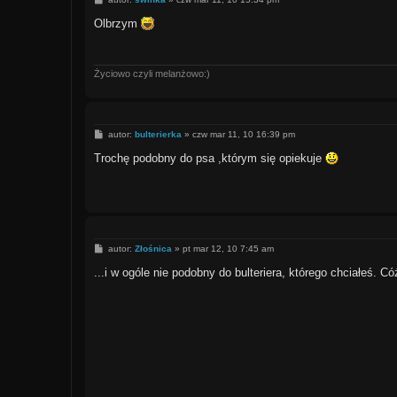
o
s
Olbrzym
t
Życiowo czyli melanżowo:)
P
autor:
bulterierka
»
czw mar 11, 10 16:39 pm
o
s
Trochę podobny do psa ,którym się opiekuje
t
P
autor:
Złośnica
»
pt mar 12, 10 7:45 am
o
s
...i w ogóle nie podobny do bulteriera, którego chciałeś. C
t