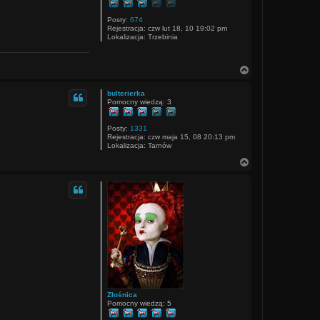
r
ę
Posty:
674
Rejestracja:
czw lut 18, 10 19:02 pm
Lokalizacja:
Trzebinia
N
a
g
bulterierka
ó
Pomocny wiedzą: 3
r
ę
Posty:
1331
Rejestracja:
czw maja 15, 08 20:13 pm
Lokalizacja:
Tarnów
N
a
g
ó
r
ę
Złośnica
Pomocny wiedzą: 5