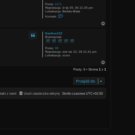
Posty:
1171
Rejestracja:
śr lip 05, 06 21:35 pm
Lokalizacja:
Bielsko-Biała
S
Kontakt:
k
o
N
n
a
t
g
a
Kazikos122
ó
k
Bulomaniak
r
t
u
ę
j
Posty:
38
s
Rejestracja:
sob sie 22, 09 21:41 pm
i
Lokalizacja:
xcxxx
ę
z
N
Z
a
ł
Posty: 6 • Strona
1
z
1
g
o
ó
ś
r
n
Przejdź do
ę
i
c
a
takt z nami
Usuń ciasteczka witryny
Strefa czasowa
UTC+02:00