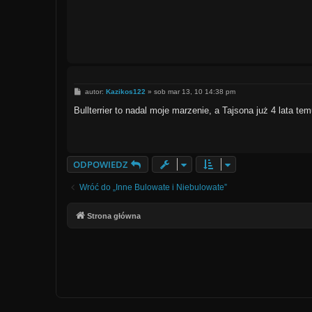
P
autor:
Kazikos122
»
sob mar 13, 10 14:38 pm
o
s
Bullterrier to nadal moje marzenie, a Tajsona już 4 lata t
t
ODPOWIEDZ
Wróć do „Inne Bulowate i Niebulowate”
Strona główna