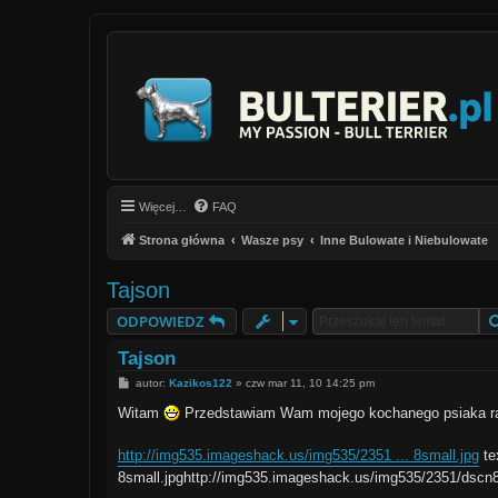
Więcej…
FAQ
Strona główna
Wasze psy
Inne Bulowate i Niebulowate
Tajson
ODPOWIEDZ
Tajson
P
autor:
Kazikos122
»
czw mar 11, 10 14:25 pm
o
s
Witam
Przedstawiam Wam mojego kochanego psiaka rasy
t
http://img535.imageshack.us/img535/2351 ... 8small.jpg
te
8small.jpghttp://img535.imageshack.us/img535/2351/dscn