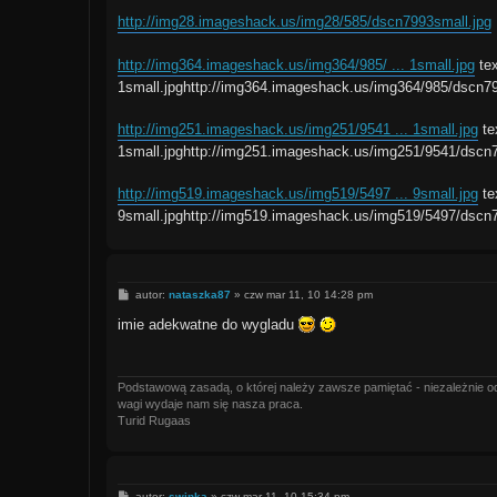
http://img28.imageshack.us/img28/585/dscn7993small.jpg
http://img364.imageshack.us/img364/985/ ... 1small.jpg
tex
1small.jpghttp://img364.imageshack.us/img364/985/dscn7
http://img251.imageshack.us/img251/9541 ... 1small.jpg
te
1small.jpghttp://img251.imageshack.us/img251/9541/dscn
http://img519.imageshack.us/img519/5497 ... 9small.jpg
te
9small.jpghttp://img519.imageshack.us/img519/5497/dscn
P
autor:
nataszka87
»
czw mar 11, 10 14:28 pm
o
s
imie adekwatne do wygladu
t
Podstawową zasadą, o której należy zawsze pamiętać - niezależnie od 
wagi wydaje nam się nasza praca.
Turid Rugaas
P
autor:
swinka
»
czw mar 11, 10 15:34 pm