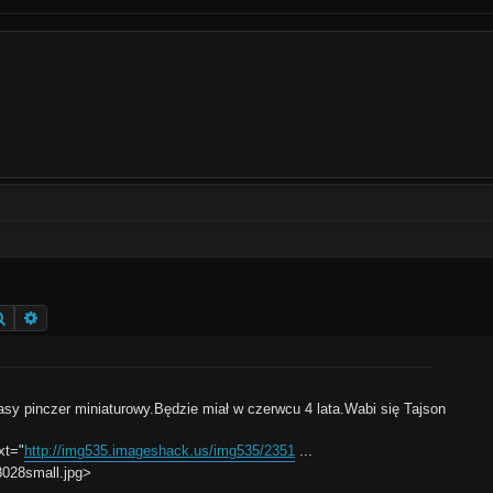
Szukaj
Wyszukiwanie zaawansowane
 pinczer miniaturowy.Będzie miał w czerwcu 4 lata.Wabi się Tajson
xt="
http://img535.imageshack.us/img535/2351
...
8028small.jpg>