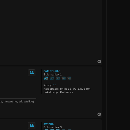
N
a
g
nataszka87
ó
Bulomaniak 1
r
ę
Posty:
85
Rejestracja:
pn lis 16, 09 13:26 pm
Lokalizacja:
Pabianice
, nieważne, jak wielkiej
N
a
g
swinka
ó
Bulomaniak 3