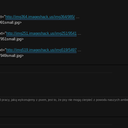
t="
http://img364.imageshack.us/img364/985/
...
991small.jpg>
xt="
http://img251.imageshack.us/img251/9541
...
7951small.jpg>
xt="
http://img519.imageshack.us/img519/5497
...
7949small.jpg>
pracy, jaką wykonujemy z psem, jest to, że psy nie mogą cierpieć z powodu naszych ambicji