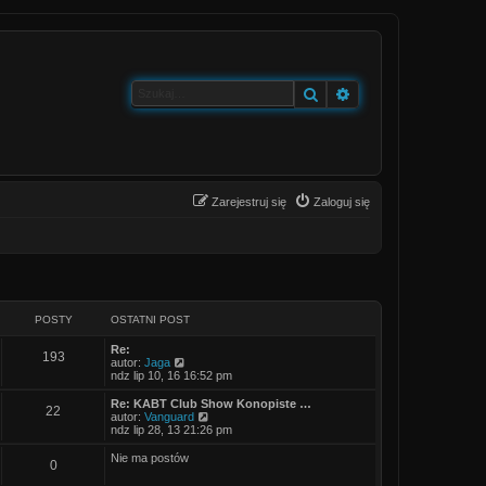
Szukaj
Wyszukiwanie zaa
Zarejestruj się
Zaloguj się
POSTY
OSTATNI POST
O
Re:
P
193
s
W
autor:
Jaga
t
y
ndz lip 10, 16 16:52 pm
o
a
ś
t
w
O
Re: KABT Club Show Konopiste …
P
22
s
n
i
s
W
autor:
Vanguard
i
e
t
y
ndz lip 28, 13 21:26 pm
o
t
p
t
a
ś
o
l
t
w
Nie ma postów
P
0
s
s
n
y
n
i
t
a
i
e