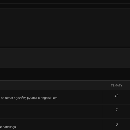
TEMATY
T
24
 na temat sędziów, pytania o ringówki etc.
e
T
7
m
e
a
T
0
m
t
t handlingu..