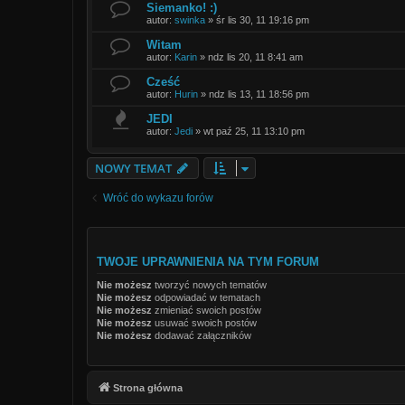
Siemanko! :)
autor:
swinka
»
śr lis 30, 11 19:16 pm
Witam
autor:
Karin
»
ndz lis 20, 11 8:41 am
Cześć
autor:
Hurin
»
ndz lis 13, 11 18:56 pm
JEDI
autor:
Jedi
»
wt paź 25, 11 13:10 pm
NOWY TEMAT
Wróć do wykazu forów
TWOJE UPRAWNIENIA NA TYM FORUM
Nie możesz
tworzyć nowych tematów
Nie możesz
odpowiadać w tematach
Nie możesz
zmieniać swoich postów
Nie możesz
usuwać swoich postów
Nie możesz
dodawać załączników
Strona główna