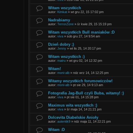
Witam wszystkich
autor:
Kimkat
»
wt gru 22, 15 17:02 pm
Nadrabiamy
autor:
TerrorZone
»
śr kwie 29, 15 15:19 pm
Witam wszystkich Bull maniaków :D
autor:
viva
»
sob gru 27, 14 9:54 am
Dzień dobry ;)
autor:
Jenny
»
wt lis 25, 14 20:17 pm
Witam wszystkich :)
autor:
matru
»
wt gru 02, 14 12:32 pm
Witam!
autor:
moni-alb
»
ndz wrz 14, 14 12:25 pm
Witamy wszystkich forumowiczów!
autor:
moni-alb
»
pt sie 29, 14 9:13 am
Fotografia Jag-Bull czyli Buba, witamy! :)
autor:
viva
»
pt sie 01, 14 15:28 pm
Maximus wita wszystkch :)
autor:
viva
»
śr maja 14, 14 21:21 pm
Dolcevita Diabelskie Anioły
autor:
autentik9
»
ndz maja 11, 14 22:21 pm
Witam :D