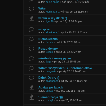
autor:
ex se natus
»
sob lut 25, 12 16:32 pm
Witam !
autor:
Monikaaa_1
»
śr sty 25, 12 11:56 am
witam wszystkich :)
autor:
tiger26
»
pn lut 13, 12 16:24 pm
witajcie
autor:
Monikaaa_1
»
pt lut 10, 12 11:42 am
SIemakeczko
autor:
Sebek
»
pn lut 06, 12 20:08 pm
Poszukiwany
autor:
Sebek
»
pn lut 06, 12 20:27 pm
minibule i masę pytań
autor:
Jaga
»
pn sty 23, 12 15:41 pm
Witam wszystkich Bullteromaniaków...
autor:
Langusta
»
pn sty 02, 12 14:43 pm
Dzień Dobry ;)
autor:
anazuzana
»
wt sty 03, 12 16:29 pm
Agatas po latach
autor:
agatas
»
ndz paź 16, 11 17:31 pm
Siemanizacja :)))
autor:
rctqq2
»
wt maja 25, 10 0:27 am