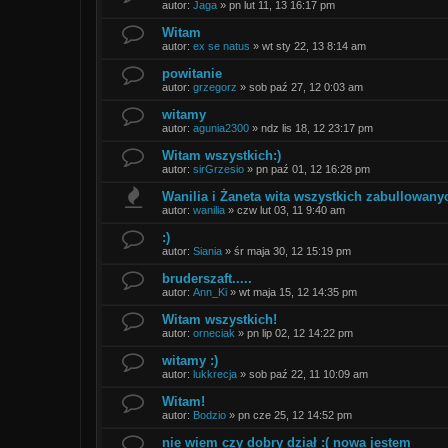
autor:
Jaga
»
pn lut 11, 13 16:17 pm
Witam
autor:
ex se natus
»
wt sty 22, 13 8:14 am
powitanie
autor:
grzegorz
»
sob paź 27, 12 0:03 am
witamy
autor:
agunia2300
»
ndz lis 18, 12 23:17 pm
Witam wszystkich:)
autor:
sirGrzesio
»
pn paź 01, 12 16:28 pm
Wanilia i Żaneta wita wszystkich zabullowanyc
autor:
wanilia
»
czw lut 03, 11 9:40 am
:)
autor:
Siania
»
śr maja 30, 12 15:19 pm
bruderszaft.....
autor:
Ann_Ki
»
wt maja 15, 12 14:35 pm
Witam wszystkich!
autor:
orneciak
»
pn lip 02, 12 14:22 pm
witamy :)
autor:
lukkrecja
»
sob paź 22, 11 10:09 am
Witam!
autor:
Bodzio
»
pn cze 25, 12 14:52 pm
nie wiem czy dobry dział :( nowa jestem