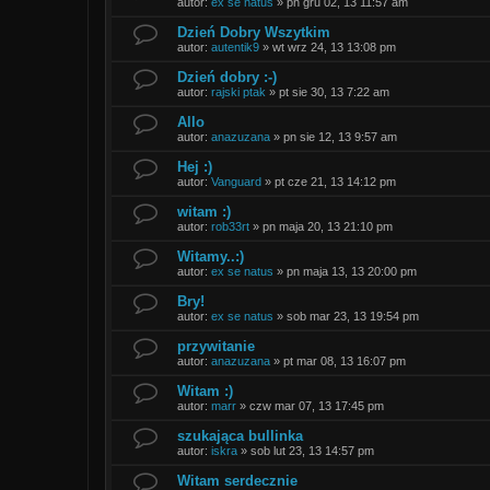
autor:
ex se natus
»
pn gru 02, 13 11:57 am
Dzień Dobry Wszytkim
autor:
autentik9
»
wt wrz 24, 13 13:08 pm
Dzień dobry :-)
autor:
rajski ptak
»
pt sie 30, 13 7:22 am
Allo
autor:
anazuzana
»
pn sie 12, 13 9:57 am
Hej :)
autor:
Vanguard
»
pt cze 21, 13 14:12 pm
witam :)
autor:
rob33rt
»
pn maja 20, 13 21:10 pm
Witamy..:)
autor:
ex se natus
»
pn maja 13, 13 20:00 pm
Bry!
autor:
ex se natus
»
sob mar 23, 13 19:54 pm
przywitanie
autor:
anazuzana
»
pt mar 08, 13 16:07 pm
Witam :)
autor:
marr
»
czw mar 07, 13 17:45 pm
szukająca bullinka
autor:
iskra
»
sob lut 23, 13 14:57 pm
Witam serdecznie