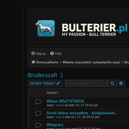
Więcej…
FAQ
Strona główna
Witamy wszystkich sympatyków rasy!
Bru
Bruderszaft :)
Szukaj
Wy
NOWY TEMAT
TEMATY
Witam WSZYSTKICH
autor:
viva
»
pt kwie 14, 17 18:42 pm
Dzień dobry wszystkim - kiedykolwiek...
autor:
viva
»
sob wrz 17, 16 23:12 pm
Witajcie:)
autor:
viva
»
czw mar 03, 16 21:16 pm