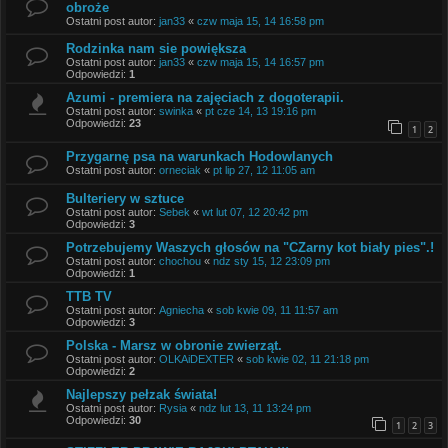
obroże
Ostatni post autor:
jan33
«
czw maja 15, 14 16:58 pm
Rodzinka nam sie powiększa
Ostatni post autor:
jan33
«
czw maja 15, 14 16:57 pm
Odpowiedzi:
1
Azumi - premiera na zajęciach z dogoterapii.
Ostatni post autor:
swinka
«
pt cze 14, 13 19:16 pm
Odpowiedzi:
23
1
2
Przygarnę psa na warunkach Hodowlanych
Ostatni post autor:
orneciak
«
pt lip 27, 12 11:05 am
Bulteriery w sztuce
Ostatni post autor:
Sebek
«
wt lut 07, 12 20:42 pm
Odpowiedzi:
3
Potrzebujemy Waszych głosów na "CZarny kot biały pies".!
Ostatni post autor:
chochou
«
ndz sty 15, 12 23:09 pm
Odpowiedzi:
1
TTB TV
Ostatni post autor:
Agniecha
«
sob kwie 09, 11 11:57 am
Odpowiedzi:
3
Polska - Marsz w obronie zwierząt.
Ostatni post autor:
OLKAiDEXTER
«
sob kwie 02, 11 21:18 pm
Odpowiedzi:
2
Najlepszy pełzak świata!
Ostatni post autor:
Rysia
«
ndz lut 13, 11 13:24 pm
Odpowiedzi:
30
1
2
3