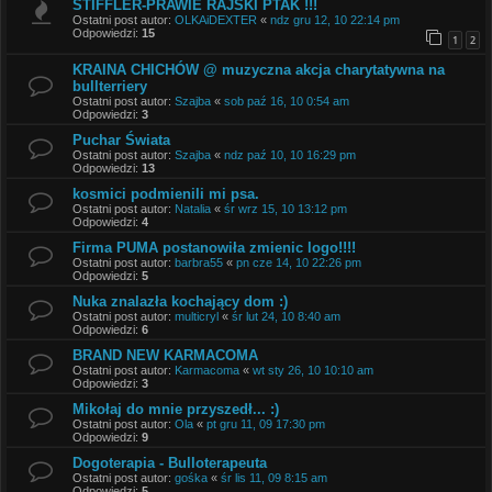
STIFFLER-PRAWIE RAJSKI PTAK !!!
Ostatni post autor:
OLKAiDEXTER
«
ndz gru 12, 10 22:14 pm
Odpowiedzi:
15
1
2
KRAINA CHICHÓW @ muzyczna akcja charytatywna na
bullterriery
Ostatni post autor:
Szajba
«
sob paź 16, 10 0:54 am
Odpowiedzi:
3
Puchar Świata
Ostatni post autor:
Szajba
«
ndz paź 10, 10 16:29 pm
Odpowiedzi:
13
kosmici podmienili mi psa.
Ostatni post autor:
Natalia
«
śr wrz 15, 10 13:12 pm
Odpowiedzi:
4
Firma PUMA postanowiła zmienic logo!!!!
Ostatni post autor:
barbra55
«
pn cze 14, 10 22:26 pm
Odpowiedzi:
5
Nuka znalazła kochający dom :)
Ostatni post autor:
multicryl
«
śr lut 24, 10 8:40 am
Odpowiedzi:
6
BRAND NEW KARMACOMA
Ostatni post autor:
Karmacoma
«
wt sty 26, 10 10:10 am
Odpowiedzi:
3
Mikołaj do mnie przyszedł... :)
Ostatni post autor:
Ola
«
pt gru 11, 09 17:30 pm
Odpowiedzi:
9
Dogoterapia - Bulloterapeuta
Ostatni post autor:
gośka
«
śr lis 11, 09 8:15 am
Odpowiedzi:
5