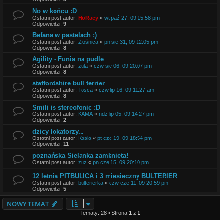
No w końcu :D
Ostatni post autor:
HoRacy
«
wt paź 27, 09 15:58 pm
Odpowiedzi:
9
Befana w pastelach :)
Ostatni post autor:
Złośnica
«
pn sie 31, 09 12:05 pm
Odpowiedzi:
8
Agility - Funia na pudle
Ostatni post autor:
zula
«
czw sie 06, 09 20:07 pm
Odpowiedzi:
8
staffordshire bull terrier
Ostatni post autor:
Tosca
«
czw lip 16, 09 11:27 am
Odpowiedzi:
8
Smili is stereofonic :D
Ostatni post autor:
KAMA
«
ndz lip 05, 09 14:27 pm
Odpowiedzi:
2
dzicy lokatorzy...
Ostatni post autor:
Kasia
«
pt cze 19, 09 18:54 pm
Odpowiedzi:
11
poznańska Sielanka zamknieta!
Ostatni post autor:
zuz
«
pn cze 15, 09 20:10 pm
12 letnia PITBULICA i 3 miesieczny BULTERIER
Ostatni post autor:
bulterierka
«
czw cze 11, 09 20:59 pm
Odpowiedzi:
5
NOWY TEMAT
Tematy: 28 • Strona
1
z
1