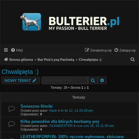
FAQ
Zarejestruj się
Zaloguj się
S
Strona główna
Bar Pod Łysą Parówką
Chwalipięta :)
z
Chwalipięta :)
u
Szukaj
Wyszukiwanie z
NOWY TEMAT
k
Tematy: 28 • Strona
1
z
1
a
j
Tematy
Śmieszne filmiki
Ostatni post autor:
Karin
«
śr lis 12, 14 20:28 pm
Odpowiedzi:
9
Kilka powodów dla których kochamy psy
Ostatni post autor:
OLKAiDEXTER
«
czw cze 26, 14 11:30 am
Odpowiedzi:
4
LEATHERFORFUN- 100% ręcznie wykonane, skórzane