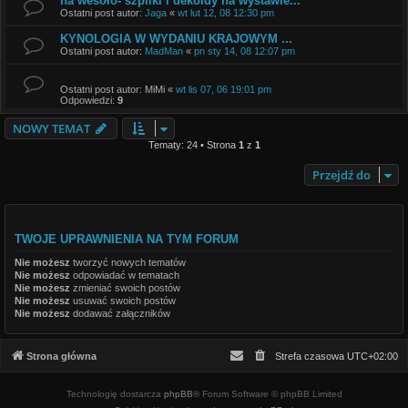
na wesoło- szpilki i dekoldy na wystawie...
Ostatni post autor:
Jaga
«
wt lut 12, 08 12:30 pm
KYNOLOGIA W WYDANIU KRAJOWYM ...
Ostatni post autor:
MadMan
«
pn sty 14, 08 12:07 pm
Ostatni post autor:
MiMi
«
wt lis 07, 06 19:01 pm
Odpowiedzi:
9
NOWY TEMAT
Tematy: 24 • Strona
1
z
1
Przejdź do
TWOJE UPRAWNIENIA NA TYM FORUM
Nie możesz
tworzyć nowych tematów
Nie możesz
odpowiadać w tematach
Nie możesz
zmieniać swoich postów
Nie możesz
usuwać swoich postów
Nie możesz
dodawać załączników
Strona główna
Strefa czasowa
UTC+02:00
Technologię dostarcza
phpBB
® Forum Software © phpBB Limited