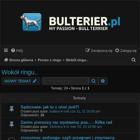
FAQ
Zarejestruj się
Zaloguj się
S
Strona główna
Prosto z ringu
Wokół ringu..
z
Wokół ringu..
u
Szukaj
Wyszukiwanie z
NOWY TEMAT
k
Tematy: 24 • Strona
1
z
1
a
j
Tematy
Sędziowie- jak to z nimi jest?!
Ostatni post autor:
bullara
«
sob cze 11, 11 16:05 pm
Odpowiedzi:
10
Zanim pierwszy raz wystawisz psa... - Kilka rad
Ostatni post autor:
Złośnica
«
śr mar 03, 10 10:58 am
Odpowiedzi:
5
zrozumiec sedziego- czyli przegrani i zwyciezcy.