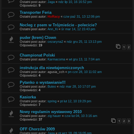
Ostatni post autor:
Jaga
«
ndz lip 10, 16 16:52 pm
Odpowiedzi:
9
Transporter Feria
Ostatni post autor:
HoRacy
«
czw paź 31, 13 12:06 pm
Nocleg z psem w Trójmieście - polecicie?
Ostatni post autor:
Ann_Ki
«
śr mar 14, 12 15:43 pm
puder (krem) Clown
Ostatni post autor:
cezaryna2
«
ndz gru 25, 11 13:13 pm
Odpowiedzi:
19
1
2
Championat Polski
Ostatni post autor:
Karmacoma
«
wt gru 13, 11 7:04 am
instrukcja dla niewtajemniczonych
Ostatni post autor:
agusia_cch
«
pn cze 28, 10 11:02 am
Odpowiedzi:
4
Pytanko o wystawianie!!!
Ostatni post autor:
Buteo
«
ndz mar 28, 10 17:07 pm
Odpowiedzi:
4
Kasiorka
Ostatni post autor:
spring
«
pt lut 12, 10 19:29 pm
Odpowiedzi:
7
Nowy regulamin wystawowy 2010
Ostatni post autor:
zig hauer
«
czw lut 04, 10 3:16 am
Odpowiedzi:
37
1
2
3
OFF Chorzów 2009
Ostatni post autor:
Jaga
«
pt wrz 18, 09 16:05 pm