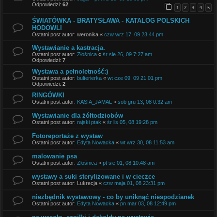
Odpowiedzi:
62
1
2
3
4
5
ŚWIATÓWKA - BRATYSŁAWA - KATALOG POLSKICH
HODOWLI
Ostatni post autor:
weronika
«
czw wrz 17, 09 23:44 pm
Wystawianie a kastracja.
Ostatni post autor:
Złośnica
«
śr sie 26, 09 7:27 am
Odpowiedzi:
7
Wystawa a pełnoletność:)
Ostatni post autor:
bulterierka
«
wt cze 09, 09 21:01 pm
Odpowiedzi:
2
RINGÓWKI
Ostatni post autor:
KASIA_JAMAL
«
sob gru 13, 08 0:32 am
Wystawianie dla żółtodziobów
Ostatni post autor:
rajski ptak
«
śr lis 05, 08 19:28 pm
Fotoreportaże z wystaw
Ostatni post autor:
Edyta Nowacka
«
wt wrz 30, 08 11:53 am
malowanie psa
Ostatni post autor:
Złośnica
«
pt sie 01, 08 10:48 am
wystawy a suki sterylizowane i w cieczce
Ostatni post autor:
Lukrecja
«
czw maja 01, 08 23:31 pm
niezbędnik wystawowy - co by uniknąć niespodzianek
Ostatni post autor:
Edyta Nowacka
«
pn mar 03, 08 12:49 pm