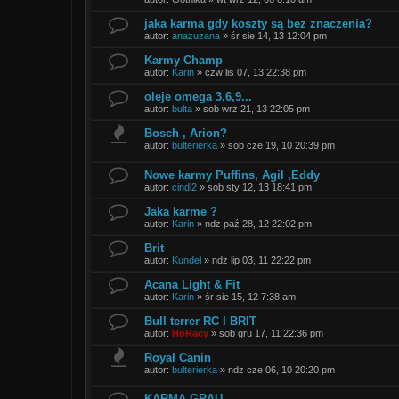
jaka karma gdy koszty są bez znaczenia?
autor:
anazuzana
»
śr sie 14, 13 12:04 pm
Karmy Champ
autor:
Karin
»
czw lis 07, 13 22:38 pm
oleje omega 3,6,9...
autor:
bulta
»
sob wrz 21, 13 22:05 pm
Bosch , Arion?
autor:
bulterierka
»
sob cze 19, 10 20:39 pm
Nowe karmy Puffins, Agil ,Eddy
autor:
cindi2
»
sob sty 12, 13 18:41 pm
Jaka karme ?
autor:
Karin
»
ndz paź 28, 12 22:02 pm
Brit
autor:
Kundel
»
ndz lip 03, 11 22:22 pm
Acana Light & Fit
autor:
Karin
»
śr sie 15, 12 7:38 am
Bull terrer RC I BRIT
autor:
HoRacy
»
sob gru 17, 11 22:36 pm
Royal Canin
autor:
bulterierka
»
ndz cze 06, 10 20:20 pm
KARMA GRAU