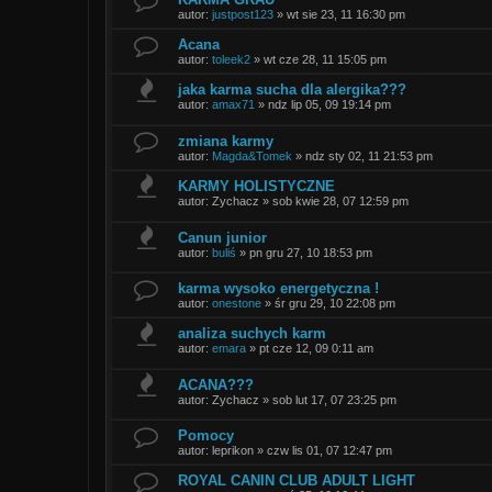
autor:
justpost123
»
wt sie 23, 11 16:30 pm
Acana
autor:
toleek2
»
wt cze 28, 11 15:05 pm
jaka karma sucha dla alergika???
autor:
amax71
»
ndz lip 05, 09 19:14 pm
zmiana karmy
autor:
Magda&Tomek
»
ndz sty 02, 11 21:53 pm
KARMY HOLISTYCZNE
autor:
Zychacz
»
sob kwie 28, 07 12:59 pm
Canun junior
autor:
buliś
»
pn gru 27, 10 18:53 pm
karma wysoko energetyczna !
autor:
onestone
»
śr gru 29, 10 22:08 pm
analiza suchych karm
autor:
emara
»
pt cze 12, 09 0:11 am
ACANA???
autor:
Zychacz
»
sob lut 17, 07 23:25 pm
Pomocy
autor:
leprikon
»
czw lis 01, 07 12:47 pm
ROYAL CANIN CLUB ADULT LIGHT