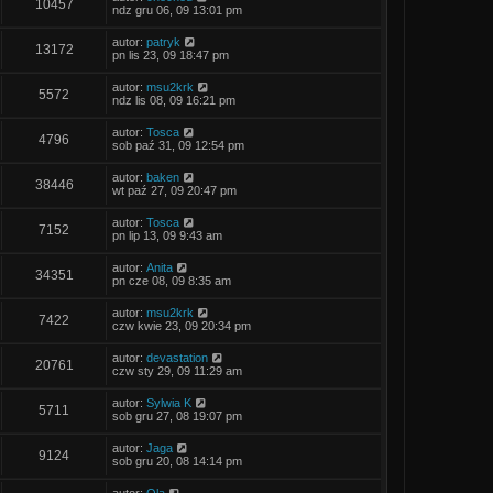
O
10457
t
n
o
s
ndz gru 06, 09 13:01 pm
s
n
s
o
t
i
d
t
y
a
O
autor:
patryk
ł
p
O
13172
t
n
s
pn lis 23, 09 18:47 pm
o
s
n
t
s
o
i
d
y
a
t
O
autor:
msu2krk
ł
p
O
5572
t
s
n
ndz lis 08, 09 16:21 pm
o
s
n
t
s
o
i
d
a
t
y
O
autor:
Tosca
ł
p
O
4796
t
s
n
sob paź 31, 09 12:54 pm
o
s
n
t
s
o
i
d
a
t
y
O
autor:
baken
ł
p
O
38446
t
s
n
wt paź 27, 09 20:47 pm
o
s
n
t
s
o
i
d
a
t
y
O
autor:
Tosca
ł
p
O
7152
t
s
n
pn lip 13, 09 9:43 am
o
s
n
t
s
o
i
d
a
t
y
O
autor:
Anita
ł
p
O
34351
t
s
n
pn cze 08, 09 8:35 am
o
s
n
t
s
o
i
d
a
t
y
O
autor:
msu2krk
ł
p
O
7422
t
s
n
czw kwie 23, 09 20:34 pm
o
s
n
t
s
o
i
d
a
t
y
O
autor:
devastation
ł
p
O
20761
t
s
n
czw sty 29, 09 11:29 am
o
s
n
t
s
o
i
d
a
t
y
O
autor:
Sylwia K
ł
p
O
5711
t
s
n
sob gru 27, 08 19:07 pm
o
s
n
t
s
o
i
d
a
t
y
O
autor:
Jaga
ł
p
O
9124
t
s
n
sob gru 20, 08 14:14 pm
o
s
n
t
s
o
i
d
a
t
y
O