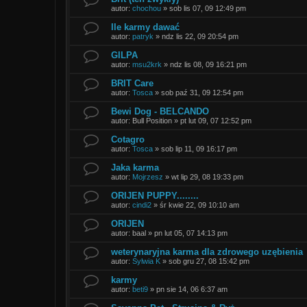
autor:
chochou
»
sob lis 07, 09 12:49 pm
Ile karmy dawać
autor:
patryk
»
ndz lis 22, 09 20:54 pm
GILPA
autor:
msu2krk
»
ndz lis 08, 09 16:21 pm
BRIT Care
autor:
Tosca
»
sob paź 31, 09 12:54 pm
Bewi Dog - BELCANDO
autor:
Bull Position
»
pt lut 09, 07 12:52 pm
Cotagro
autor:
Tosca
»
sob lip 11, 09 16:17 pm
Jaka karma
autor:
Mojrzesz
»
wt lip 29, 08 19:33 pm
ORIJEN PUPPY........
autor:
cindi2
»
śr kwie 22, 09 10:10 am
ORIJEN
autor:
baal
»
pn lut 05, 07 14:13 pm
weterynaryjna karma dla zdrowego uzębienia
autor:
Sylwia K
»
sob gru 27, 08 15:42 pm
karmy
autor:
beti9
»
pn sie 14, 06 6:37 am