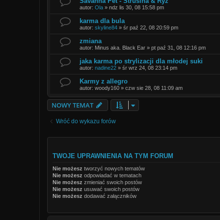
Savanna Pet - Strusina & Ryż
autor:
Ola
»
ndz lis 30, 08 15:58 pm
karma dla bula
autor:
skyline84
»
śr paź 22, 08 20:59 pm
zmiana
autor:
Minus aka. Black Ear
»
pt paź 31, 08 12:16 pm
jaka karma po strylizacji dla młodej suki
autor:
nadine22
»
śr wrz 24, 08 23:14 pm
Karmy z allegro
autor:
woody160
»
czw sie 28, 08 11:09 am
NOWY TEMAT
Wróć do wykazu forów
TWOJE UPRAWNIENIA NA TYM FORUM
Nie możesz
tworzyć nowych tematów
Nie możesz
odpowiadać w tematach
Nie możesz
zmieniać swoich postów
Nie możesz
usuwać swoich postów
Nie możesz
dodawać załączników