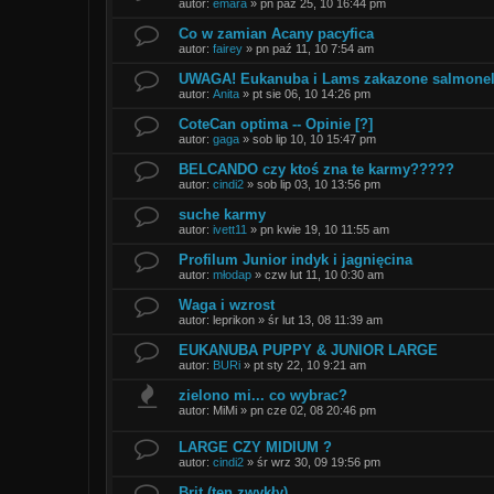
autor:
emara
»
pn paź 25, 10 16:44 pm
Co w zamian Acany pacyfica
autor:
fairey
»
pn paź 11, 10 7:54 am
UWAGA! Eukanuba i Lams zakazone salmonel
autor:
Anita
»
pt sie 06, 10 14:26 pm
CoteCan optima -- Opinie [?]
autor:
gaga
»
sob lip 10, 10 15:47 pm
BELCANDO czy ktoś zna te karmy?????
autor:
cindi2
»
sob lip 03, 10 13:56 pm
suche karmy
autor:
ivett11
»
pn kwie 19, 10 11:55 am
Profilum Junior indyk i jagnięcina
autor:
młodap
»
czw lut 11, 10 0:30 am
Waga i wzrost
autor:
leprikon
»
śr lut 13, 08 11:39 am
EUKANUBA PUPPY & JUNIOR LARGE
autor:
BURi
»
pt sty 22, 10 9:21 am
zielono mi... co wybrac?
autor:
MiMi
»
pn cze 02, 08 20:46 pm
LARGE CZY MIDIUM ?
autor:
cindi2
»
śr wrz 30, 09 19:56 pm
Brit (ten zwykły)