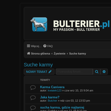
Więcej…
FAQ
Strona główna
Żywienie
Suche karmy
Suche karmy
Szukaj
Wy
NOWY TEMAT
TEMATY
Karma Canivera
autor:
kwiatek123
»
czw wrz 10, 15 9:04 am
Jaka karme?
autor:
Butcher
»
ndz cze 03, 12 13:53 pm
sucha karma, gdzie najtaniej
autor:
Gothika
»
wt wrz 12, 06 8:10 am