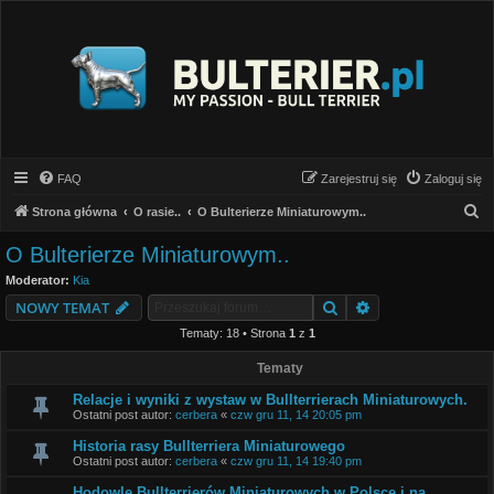
FAQ
Zarejestruj się
Zaloguj się
S
Strona główna
O rasie..
O Bulterierze Miniaturowym..
z
O Bulterierze Miniaturowym..
u
Moderator:
Kia
k
Szukaj
Wyszukiwanie z
NOWY TEMAT
a
Tematy: 18 • Strona
1
z
1
j
Tematy
Relacje i wyniki z wystaw w Bullterrierach Miniaturowych.
Ostatni post autor:
cerbera
«
czw gru 11, 14 20:05 pm
Historia rasy Bullterriera Miniaturowego
Ostatni post autor:
cerbera
«
czw gru 11, 14 19:40 pm
Hodowle Bullterrierów Miniaturowych w Polsce i na