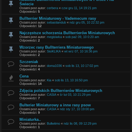
Świecie
Ostatni post autor:
cerbera
«
czw gru 11, 14 19:21 pm
Odpowiedzi:
5
Bullterrier Miniaturowy - Vademecum rasy
Ostatni post autor:
sebastiandub
«
ndz gru 05, 10 22:32 pm
Odpowiedzi:
12
Najczęstsze schorzenia Bullterrierów Miniaturowych
Ostatni post autor:
megisiwka
«
sob paź 09, 10 0:20 am
Odpowiedzi:
2
Wzorzec rasy Bullterriera Miniaturowego
Ostatni post autor:
SisiKLIKA
«
wt wrz 07, 10 16:36 pm
Odpowiedzi:
2
Szczeniak
Ostatni post autor:
doma1036
«
sob lis 13, 10 17:02 pm
Odpowiedzi:
4
Cena
Ostatni post autor:
Kia
«
sob lis 13, 10 16:50 pm
Odpowiedzi:
14
Zdjęcia polskich Bullterrierów Miniaturowych
Ostatni post autor:
CASIA
«
śr lut 03, 10 21:29 pm
Odpowiedzi:
7
Bulterier Miniaturowy a inne rasy psow
Ostatni post autor:
CASIA
«
ndz sty 17, 10 19:00 pm
Odpowiedzi:
9
Miniaturka..
Ostatni post autor:
Bullwitmo
«
ndz lis 08, 09 12:29 pm
Odpowiedzi:
1