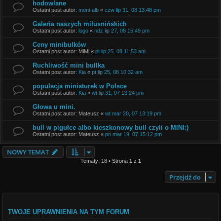
hodowlane
Ostatni post autor:
moni-alb
«
czw lip 31, 08 13:48 pm
Galeria naszych milusnińskich
Ostatni post autor:
logo
«
ndz lip 27, 08 15:49 pm
Ceny minibulków
Ostatni post autor:
MiMi
«
pt lip 25, 08 11:53 am
Ruchliwość mini bullka
Ostatni post autor:
Kia
«
pt lip 25, 08 10:32 am
populacja miniaturek w Polsce
Ostatni post autor:
Kia
«
wt lip 31, 07 13:24 pm
Głowa u mini.
Ostatni post autor:
Mateusz
«
wt mar 20, 07 13:19 pm
bull w pigułce albo kieszkonowy bull czyli o MINI:)
Ostatni post autor:
Mateusz
«
pn mar 19, 07 15:12 pm
NOWY TEMAT
Tematy: 18 • Strona
1
z
1
Przejdź do
TWOJE UPRAWNIENIA NA TYM FORUM