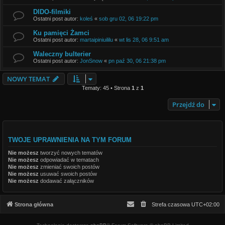
DIDO-filmiki
Ostatni post autor:
koleś
«
sob gru 02, 06 19:22 pm
Ku pamięci Żamci
Ostatni post autor:
martaipiniuililu
«
wt lis 28, 06 9:51 am
Waleczny bulterier
Ostatni post autor:
JonSnow
«
pn paź 30, 06 21:38 pm
NOWY TEMAT
Tematy: 45 • Strona
1
z
1
Przejdź do
TWOJE UPRAWNIENIA NA TYM FORUM
Nie możesz
tworzyć nowych tematów
Nie możesz
odpowiadać w tematach
Nie możesz
zmieniać swoich postów
Nie możesz
usuwać swoich postów
Nie możesz
dodawać załączników
Strona główna
Strefa czasowa
UTC+02:00