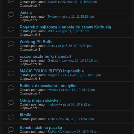
Ostatni post autor:
Alewik
«
czw mar 31, 11 16:38 pm
Odpowiedzi:
4
Jadzia
Ostatni post autor:
Twister
«
wt sty 11, 11 15:58 pm
Odpowiedzi:
5
Rogerek z najlepszą kumpelą do zabaw Korbusią
Ostatni post autor:
MKK
«
śr gru 01, 10 0:37 am
Odpowiedzi:
6
Working Pit Bulls
Ostatni post autor:
Anita
«
pt paź 29, 10 13:50 pm
Odpowiedzi:
1
szczeniaczki bulki i amstaff
Ostatni post autor:
Gatita1
«
czw wrz 23, 10 14:18 pm
Odpowiedzi:
10
MAGIC TOUCH BUTEO Impossible
Ostatni post autor:
MagdaK
«
czw kwie 01, 10 16:16 pm
Odpowiedzi:
8
Buliki z dzieciakami i nie tylko
Ostatni post autor:
swinka
«
pt mar 12, 10 23:47 pm
Odpowiedzi:
4
Oddaj moją zabawkę!!
Ostatni post autor:
multicryl
«
pt lut 05, 10 9:22 am
Odpowiedzi:
6
filmiki
Ostatni post autor:
Anita
«
czw sty 28, 10 12:46 pm
Benek i atak na paczkę
Ostatni post autor:
SisiKLIKA
«
sob sty 16, 10 0:48 am