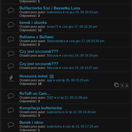
Odpowiedzi:
1
Bullterrierka Sisi i Bassetka Luna
Ostatni post autor:
bulterierka
«
wt gru 29, 09 20:53 pm
Odpowiedzi:
3
benek i skunks
Ostatni post autor:
amax71
«
czw gru 17, 09 22:20 pm
Odpowiedzi:
12
Reklama z Bullami
Ostatni post autor:
Stanzabetika
«
czw gru 17, 09 20:39 pm
Odpowiedzi:
2
Czy jest szczurek???
Ostatni post autor:
Marysia
«
czw wrz 24, 09 19:29 pm
Czy jest szczurek???
Ostatni post autor:
Marysia
«
czw wrz 24, 09 19:27 pm
Hossunia mówi :)))
Ostatni post autor:
aga
«
sob lip 25, 09 15:29 pm
Odpowiedzi:
16
1
2
RoToR on Cam...
Ostatni post autor:
Di83
«
śr lip 22, 09 21:08 pm
Odpowiedzi:
3
Kompilacja bulterierów
Ostatni post autor:
bulterierka
«
śr lip 22, 09 15:44 pm
Odpowiedzi:
3
Benek i okno
Ostatni post autor:
bulterierka
«
ndz lip 19, 09 17:26 pm
Odpowiedzi:
1