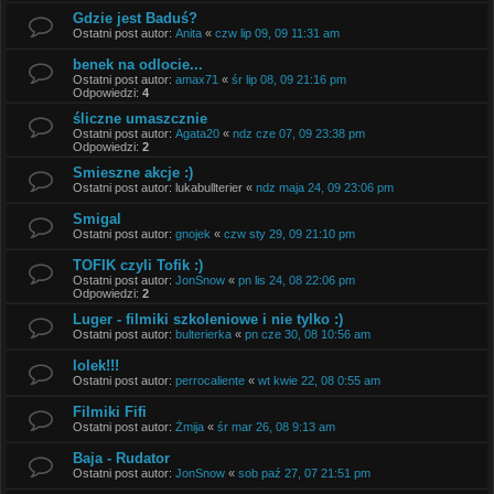
Gdzie jest Baduś?
Ostatni post autor:
Anita
«
czw lip 09, 09 11:31 am
benek na odlocie...
Ostatni post autor:
amax71
«
śr lip 08, 09 21:16 pm
Odpowiedzi:
4
śliczne umaszcznie
Ostatni post autor:
Agata20
«
ndz cze 07, 09 23:38 pm
Odpowiedzi:
2
Smieszne akcje :)
Ostatni post autor:
lukabullterier
«
ndz maja 24, 09 23:06 pm
Smigal
Ostatni post autor:
gnojek
«
czw sty 29, 09 21:10 pm
TOFIK czyli Tofik :)
Ostatni post autor:
JonSnow
«
pn lis 24, 08 22:06 pm
Odpowiedzi:
2
Luger - filmiki szkoleniowe i nie tylko :)
Ostatni post autor:
bulterierka
«
pn cze 30, 08 10:56 am
lolek!!!
Ostatni post autor:
perrocaliente
«
wt kwie 22, 08 0:55 am
Filmiki Fifi
Ostatni post autor:
Żmija
«
śr mar 26, 08 9:13 am
Baja - Rudator
Ostatni post autor:
JonSnow
«
sob paź 27, 07 21:51 pm