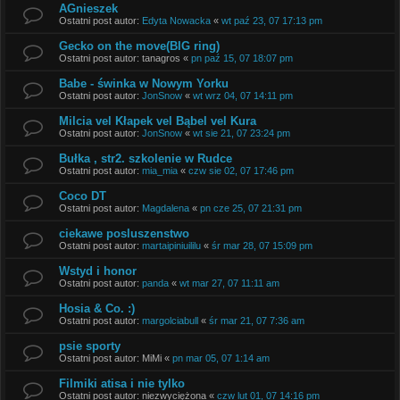
AGnieszek
Ostatni post autor:
Edyta Nowacka
«
wt paź 23, 07 17:13 pm
Gecko on the move(BIG ring)
Ostatni post autor:
tanagros
«
pn paź 15, 07 18:07 pm
Babe - świnka w Nowym Yorku
Ostatni post autor:
JonSnow
«
wt wrz 04, 07 14:11 pm
Milcia vel Kłapek vel Bąbel vel Kura
Ostatni post autor:
JonSnow
«
wt sie 21, 07 23:24 pm
Bułka , str2. szkolenie w Rudce
Ostatni post autor:
mia_mia
«
czw sie 02, 07 17:46 pm
Coco DT
Ostatni post autor:
Magdalena
«
pn cze 25, 07 21:31 pm
ciekawe posluszenstwo
Ostatni post autor:
martaipiniuililu
«
śr mar 28, 07 15:09 pm
Wstyd i honor
Ostatni post autor:
panda
«
wt mar 27, 07 11:11 am
Hosia & Co. :)
Ostatni post autor:
margolciabull
«
śr mar 21, 07 7:36 am
psie sporty
Ostatni post autor:
MiMi
«
pn mar 05, 07 1:14 am
Filmiki atisa i nie tylko
Ostatni post autor:
niezwyciężona
«
czw lut 01, 07 14:16 pm