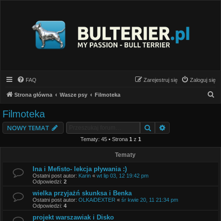
FAQ
Zarejestruj się
Zaloguj się
S
Strona główna
Wasze psy
Filmoteka
z
Filmoteka
u
Szukaj
Wyszukiwanie z
NOWY TEMAT
k
Tematy: 45 • Strona
1
z
1
a
j
Tematy
Ina i Mefisto- lekcja pływania :)
Ostatni post autor:
Karin
«
wt lip 03, 12 19:42 pm
Odpowiedzi:
2
wielka przyjażń skunksa i Benka
Ostatni post autor:
OLKAiDEXTER
«
śr kwie 20, 11 21:34 pm
Odpowiedzi:
4
projekt warszawiak i Disko