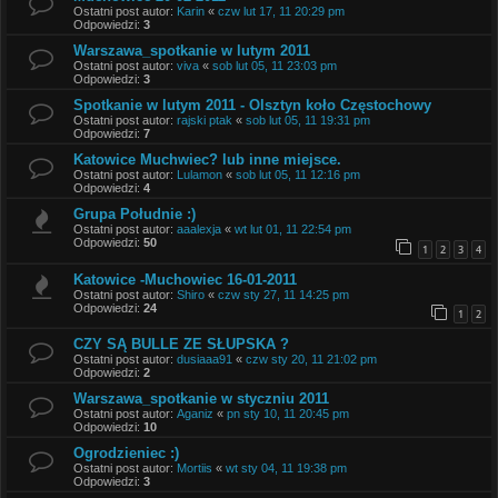
Ostatni post autor:
Karin
«
czw lut 17, 11 20:29 pm
Odpowiedzi:
3
Warszawa_spotkanie w lutym 2011
Ostatni post autor:
viva
«
sob lut 05, 11 23:03 pm
Odpowiedzi:
3
Spotkanie w lutym 2011 - Olsztyn koło Częstochowy
Ostatni post autor:
rajski ptak
«
sob lut 05, 11 19:31 pm
Odpowiedzi:
7
Katowice Muchwiec? lub inne miejsce.
Ostatni post autor:
Lulamon
«
sob lut 05, 11 12:16 pm
Odpowiedzi:
4
Grupa Południe :)
Ostatni post autor:
aaalexja
«
wt lut 01, 11 22:54 pm
Odpowiedzi:
50
1
2
3
4
Katowice -Muchowiec 16-01-2011
Ostatni post autor:
Shiro
«
czw sty 27, 11 14:25 pm
Odpowiedzi:
24
1
2
CZY SĄ BULLE ZE SŁUPSKA ?
Ostatni post autor:
dusiaaa91
«
czw sty 20, 11 21:02 pm
Odpowiedzi:
2
Warszawa_spotkanie w styczniu 2011
Ostatni post autor:
Aganiz
«
pn sty 10, 11 20:45 pm
Odpowiedzi:
10
Ogrodzieniec :)
Ostatni post autor:
Mortiis
«
wt sty 04, 11 19:38 pm
Odpowiedzi:
3