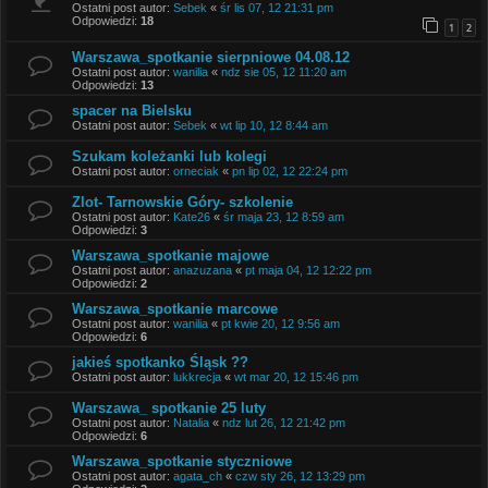
Ostatni post autor:
Sebek
«
śr lis 07, 12 21:31 pm
Odpowiedzi:
18
1
2
Warszawa_spotkanie sierpniowe 04.08.12
Ostatni post autor:
wanilia
«
ndz sie 05, 12 11:20 am
Odpowiedzi:
13
spacer na Bielsku
Ostatni post autor:
Sebek
«
wt lip 10, 12 8:44 am
Szukam koleżanki lub kolegi
Ostatni post autor:
orneciak
«
pn lip 02, 12 22:24 pm
Zlot- Tarnowskie Góry- szkolenie
Ostatni post autor:
Kate26
«
śr maja 23, 12 8:59 am
Odpowiedzi:
3
Warszawa_spotkanie majowe
Ostatni post autor:
anazuzana
«
pt maja 04, 12 12:22 pm
Odpowiedzi:
2
Warszawa_spotkanie marcowe
Ostatni post autor:
wanilia
«
pt kwie 20, 12 9:56 am
Odpowiedzi:
6
jakieś spotkanko Śląsk ??
Ostatni post autor:
lukkrecja
«
wt mar 20, 12 15:46 pm
Warszawa_ spotkanie 25 luty
Ostatni post autor:
Natalia
«
ndz lut 26, 12 21:42 pm
Odpowiedzi:
6
Warszawa_spotkanie styczniowe
Ostatni post autor:
agata_ch
«
czw sty 26, 12 13:29 pm