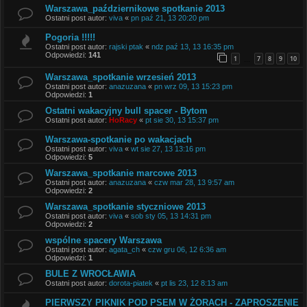
Warszawa_październikowe spotkanie 2013
Ostatni post autor:
viva
«
pn paź 21, 13 20:20 pm
Pogoria !!!!!
Ostatni post autor:
rajski ptak
«
ndz paź 13, 13 16:35 pm
Odpowiedzi:
141
1
7
8
9
10
…
Warszawa_spotkanie wrzesień 2013
Ostatni post autor:
anazuzana
«
pn wrz 09, 13 15:23 pm
Odpowiedzi:
1
Ostatni wakacyjny bull spacer - Bytom
Ostatni post autor:
HoRacy
«
pt sie 30, 13 15:37 pm
Warszawa-spotkanie po wakacjach
Ostatni post autor:
viva
«
wt sie 27, 13 13:16 pm
Odpowiedzi:
5
Warszawa_spotkanie marcowe 2013
Ostatni post autor:
anazuzana
«
czw mar 28, 13 9:57 am
Odpowiedzi:
2
Warszawa_spotkanie styczniowe 2013
Ostatni post autor:
viva
«
sob sty 05, 13 14:31 pm
Odpowiedzi:
2
wspólne spacery Warszawa
Ostatni post autor:
agata_ch
«
czw gru 06, 12 6:36 am
Odpowiedzi:
1
BULE Z WROCŁAWIA
Ostatni post autor:
dorota-piatek
«
pt lis 23, 12 8:13 am
PIERWSZY PIKNIK POD PSEM W ŻORACH - ZAPROSZENIE