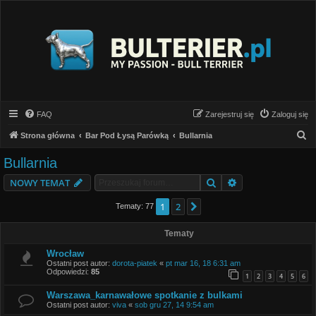
FAQ
Zarejestruj się
Zaloguj się
S
Strona główna
Bar Pod Łysą Parówką
Bullarnia
z
Bullarnia
u
Szukaj
Wyszukiwanie z
NOWY TEMAT
k
a
1
2
Następna
Tematy: 77
j
Tematy
Wrocław
Ostatni post autor:
dorota-piatek
«
pt mar 16, 18 6:31 am
Odpowiedzi:
85
1
2
3
4
5
6
Warszawa_karnawałowe spotkanie z bulkami
Ostatni post autor:
viva
«
sob gru 27, 14 9:54 am