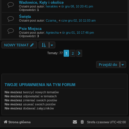
Wadowice, Kęty i okolice
Ostatni post autor:
herakles
«
śr gru 08, 10 20:41 pm
Odpowiedzi:
1
Święta
Ostatni post autor:
Czarna_
«
czw gru 02, 10 11:03 am
Psie Miejsca
Ostatni post autor:
Agniecha
«
śr gru 01, 10 17:46 pm
Odpowiedzi:
3
NOWY TEMAT
1
2
Następna
Tematy: 77
Przejdź do
TWOJE UPRAWNIENIA NA TYM FORUM
Nie możesz
tworzyć nowych tematów
Nie możesz
odpowiadać w tematach
Nie możesz
zmieniać swoich postów
Nie możesz
usuwać swoich postów
Nie możesz
dodawać załączników
Strona główna
Strefa czasowa
UTC+02:00