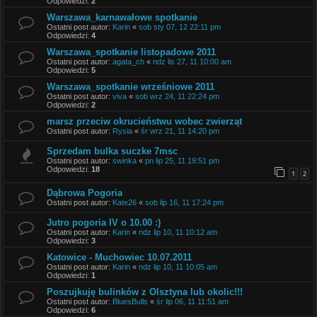
Odpowiedzi:
2
Warszawa_karnawałowe spotkanie
Ostatni post autor:
Karin
«
sob sty 07, 12 22:11 pm
Odpowiedzi:
4
Warszawa_spotkanie listopadowe 2011
Ostatni post autor:
agata_ch
«
ndz lis 27, 11 10:00 am
Odpowiedzi:
5
Warszawa_spotkanie wrześniowe 2011
Ostatni post autor:
viva
«
sob wrz 24, 11 22:24 pm
Odpowiedzi:
2
marsz przeciw okrucieństwu wobec zwierząt
Ostatni post autor:
Rysia
«
śr wrz 21, 11 14:20 pm
Sprzedam bulka suczke 7msc
Ostatni post autor:
swinka
«
pn lip 25, 11 19:51 pm
Odpowiedzi:
18
1
2
Dąbrowa Pogoria
Ostatni post autor:
Kate26
«
sob lip 16, 11 17:24 pm
Jutro pogoria IV o 10.00 :)
Ostatni post autor:
Karin
«
ndz lip 10, 11 10:12 am
Odpowiedzi:
3
Katowice - Muchowiec 10.07.2011
Ostatni post autor:
Karin
«
ndz lip 10, 11 10:05 am
Odpowiedzi:
1
Poszujkuję bulinków z Olsztyna lub okolic!!!
Ostatni post autor:
BluesBulls
«
śr lip 06, 11 11:51 am
Odpowiedzi:
6