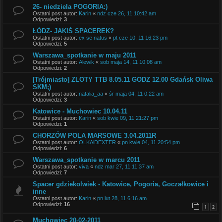
26- niedziela POGORIA:)
Ostatni post autor:
Karin
«
ndz cze 26, 11 10:42 am
Odpowiedzi:
3
ŁÓDZ- JAKIŚ SPACEREK?
Ostatni post autor:
ex se natus
«
pt cze 10, 11 16:23 pm
Odpowiedzi:
5
Warszawa_spotkanie w maju 2011
Ostatni post autor:
Alewik
«
sob maja 14, 11 10:08 am
Odpowiedzi:
2
[Trójmiasto] ZLOTY TTB 8.05.11 GODZ 12.00 Gdańsk Oliwa
SKM;)
Ostatni post autor:
natalia_aa
«
śr maja 04, 11 0:22 am
Odpowiedzi:
3
Katowice - Muchowiec 10.04.11
Ostatni post autor:
Karin
«
sob kwie 09, 11 21:27 pm
Odpowiedzi:
1
CHORZÓW POLA MARSOWE 3.04.2011R
Ostatni post autor:
OLKAiDEXTER
«
pn kwie 04, 11 20:54 pm
Odpowiedzi:
6
Warszawa_spotkanie w marcu 2011
Ostatni post autor:
viva
«
ndz mar 27, 11 11:37 am
Odpowiedzi:
7
Spacer gdziekolwiek - Katowice, Pogoria, Goczałkowice i
inne
Ostatni post autor:
Karin
«
pn lut 28, 11 6:16 am
Odpowiedzi:
16
1
2
Muchowiec 20-02-2011