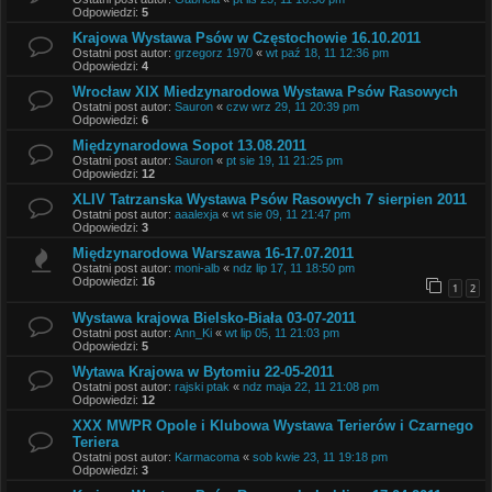
Odpowiedzi:
5
Krajowa Wystawa Psów w Częstochowie 16.10.2011
Ostatni post autor:
grzegorz 1970
«
wt paź 18, 11 12:36 pm
Odpowiedzi:
4
Wrocław XIX Miedzynarodowa Wystawa Psów Rasowych
Ostatni post autor:
Sauron
«
czw wrz 29, 11 20:39 pm
Odpowiedzi:
6
Międzynarodowa Sopot 13.08.2011
Ostatni post autor:
Sauron
«
pt sie 19, 11 21:25 pm
Odpowiedzi:
12
XLIV Tatrzanska Wystawa Psów Rasowych 7 sierpien 2011
Ostatni post autor:
aaalexja
«
wt sie 09, 11 21:47 pm
Odpowiedzi:
3
Międzynarodowa Warszawa 16-17.07.2011
Ostatni post autor:
moni-alb
«
ndz lip 17, 11 18:50 pm
Odpowiedzi:
16
1
2
Wystawa krajowa Bielsko-Biała 03-07-2011
Ostatni post autor:
Ann_Ki
«
wt lip 05, 11 21:03 pm
Odpowiedzi:
5
Wytawa Krajowa w Bytomiu 22-05-2011
Ostatni post autor:
rajski ptak
«
ndz maja 22, 11 21:08 pm
Odpowiedzi:
12
XXX MWPR Opole i Klubowa Wystawa Terierów i Czarnego
Teriera
Ostatni post autor:
Karmacoma
«
sob kwie 23, 11 19:18 pm
Odpowiedzi:
3