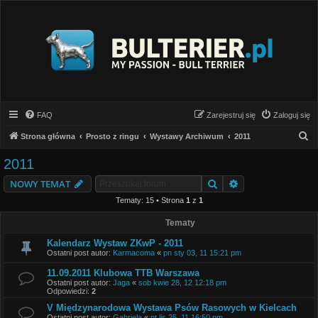
FAQ
Zarejestruj się
Zaloguj się
S
Strona główna
Prosto z ringu
Wystawy Archiwum
2011
z
2011
u
Szukaj
Wyszukiwanie z
NOWY TEMAT
k
Tematy: 15 • Strona
1
z
1
a
j
Tematy
Kalendarz Wystaw ZKwP - 2011
Ostatni post autor:
Karmacoma
«
pn sty 03, 11 15:21 pm
11.09.2011 Klubowa TTB Warszawa
Ostatni post autor:
Jaga
«
sob kwie 28, 12 12:18 pm
Odpowiedzi:
2
V Międzynarodowa Wystawa Psów Rasowych w Kielcach
Ostatni post autor:
Gabriela
«
pt lis 25, 11 16:50 pm