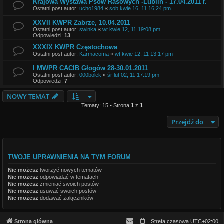
Krajowa Wystawa Psów Rasowych -Lublin - 17.04.2011 r.
Ostatni post autor:
ucho1984
«
sob kwie 16, 11 16:24 pm
XXVII KWPR Zabrze, 10.04.2011
Ostatni post autor:
swinka
«
wt kwie 12, 11 19:08 pm
Odpowiedzi:
13
XXXIX KWPR Częstochowa
Ostatni post autor:
Karmacoma
«
wt kwie 12, 11 13:17 pm
I MWPR CACIB Głogów 28-30.01.2011
Ostatni post autor:
000bolek
«
śr lut 02, 11 17:19 pm
Odpowiedzi:
7
NOWY TEMAT
Tematy: 15 • Strona
1
z
1
Przejdź do
TWOJE UPRAWNIENIA NA TYM FORUM
Nie możesz
tworzyć nowych tematów
Nie możesz
odpowiadać w tematach
Nie możesz
zmieniać swoich postów
Nie możesz
usuwać swoich postów
Nie możesz
dodawać załączników
Strona główna
Strefa czasowa
UTC+02:00