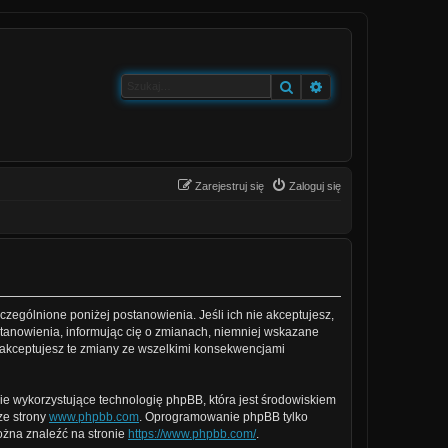
Szukaj
Wyszukiwanie zaa
Zarejestruj się
Zaloguj się
yszczególnione poniżej postanowienia. Jeśli ich nie akceptujesz,
ostanowienia, informując cię o zmianach, niemniej wskazane
e akceptujesz te zmiany ze wszelkimi konsekwencjami
ie wykorzystujące technologię phpBB, która jest środowiskiem
ze strony
www.phpbb.com
. Oprogramowanie phpBB tylko
można znaleźć na stronie
https://www.phpbb.com/
.