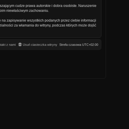
szającym cudze prawa autorskie i dobra osobiste. Naruszenie
twoim niewłaściwym zachowaniu.
ę na zapisywanie wszystkich podanych przez ciebie informacji
zialności za włamania do witryny, podczas których może dojść
takt z nami
Usuń ciasteczka witryny
Strefa czasowa
UTC+02:00