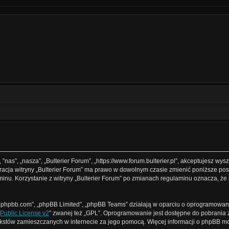
, ”nas”, „nasza”, „Bulterier Forum”, „https://www.forum.bulterier.pl”, akceptujesz w
istracja witryny „Bulterier Forum” ma prawo w dowolnym czasie zmienić poniższe p
laminu. Korzystanie z witryny „Bulterier Forum” po zmianach regulaminu oznacza, ż
www.phpbb.com”, „phpBB Limited”, „phpBB Teams” działają w oparciu o oprogramowan
Public License v2
” zwanej też „GPL”. Oprogramowanie jest dostępne do pobrania 
ą tekstów zamieszczanych w internecie za jego pomocą. Więcej informacji o phpBB 