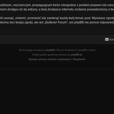
aźliwym, oszczerczym, propagującym treści niezgodne z polskim prawem lub naru
iem dostępu do tej witryny, a twój dostawca internetu zostanie powiadomiony o 
ili usunąć, zmienić, przenieść lub zamknąć każdy twój temat, post. Wyrażasz zgod
ikomu bez twojej zgody, ale ani „Bulterier Forum”, ani phpBB nie ponosi odpowied
Kon
Technologię dostarcza
phpBB
® Forum Software © phpBB Limited
Polski pakiet językowy dostarcza
phpBB.pl
Zasady ochrony danych osobowych
|
Regulamin