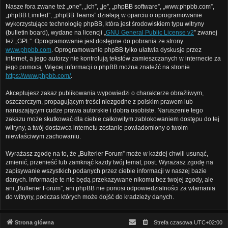
Nasze fora zwane też „one”, „ich”, „je”, „phpBB software”, „www.phpbb.com”,
„phpBB Limited”, „phpBB Teams” działają w oparciu o oprogramowanie
wykorzystujące technologię phpBB, która jest środowiskiem typu witryny
(bulletin board), wydane na licencji „
GNU General Public License v2
” zwanej
też „GPL”. Oprogramowanie jest dostępne do pobrania ze strony
www.phpbb.com
. Oprogramowanie phpBB tylko ułatwia dyskusje przez
internet, a jego autorzy nie kontrolują tekstów zamieszczanych w internecie za
jego pomocą. Więcej informacji o phpBB można znaleźć na stronie
https://www.phpbb.com/
.
Akceptujesz zakaz publikowania wypowiedzi o charakterze obraźliwym,
oszczerczym, propagującym treści niezgodne z polskim prawem lub
naruszającym cudze prawa autorskie i dobra osobiste. Naruszenie tego
zakazu może skutkować dla ciebie całkowitym zablokowaniem dostępu do tej
witryny, a twój dostawca internetu zostanie powiadomiony o twoim
niewłaściwym zachowaniu.
Wyrażasz zgodę na to, że „Bulterier Forum” może w każdej chwili usunąć,
zmienić, przenieść lub zamknąć każdy twój temat, post. Wyrażasz zgodę na
zapisywanie wszystkich podanych przez ciebie informacji w naszej bazie
danych. Informacje te nie będą przekazywane nikomu bez twojej zgody, ale
ani „Bulterier Forum”, ani phpBB nie ponosi odpowiedzialności za włamania
do witryny, podczas których może dojść do kradzieży danych.
Strona główna
Strefa czasowa
UTC+02:00