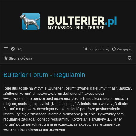
FAQ
Zarejestruj się
Zaloguj się
S
Strona główna
z
u
Bulterier Forum - Regulamin
k
a
Rejestrując się na witrynie „Bulterier Forum”, zwanej dalej „my”, ”nas”, „nasza”,
„Bulterier Forum”, „https://www.forum.bulterier.pl”, akceptujesz
j
wyszczególnione poniżej postanowienia. Jeśli ich nie akceptujesz, opuść to
miejsce, naciskając przycisk „Nie akceptuję”. Administracja witryny „Bulterier
Forum” ma prawo w dowolnym czasie zmienić poniższe postanowienia,
informując cię o zmianach, niemniej wskazane jest, aby użytkownicy sami
regularnie zaglądali do tego regulaminu. Korzystanie z witryny „Bulterier
Forum” po zmianach regulaminu oznacza, że akceptujesz te zmiany ze
wszelkimi konsekwencjami prawnymi.