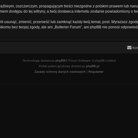
aźliwym, oszczerczym, propagującym treści niezgodne z polskim prawem lub naru
iem dostępu do tej witryny, a twój dostawca internetu zostanie powiadomiony o 
ili usunąć, zmienić, przenieść lub zamknąć każdy twój temat, post. Wyrażasz zgod
ikomu bez twojej zgody, ale ani „Bulterier Forum”, ani phpBB nie ponosi odpowied
Kon
Technologię dostarcza
phpBB
® Forum Software © phpBB Limited
Polski pakiet językowy dostarcza
phpBB.pl
Zasady ochrony danych osobowych
|
Regulamin