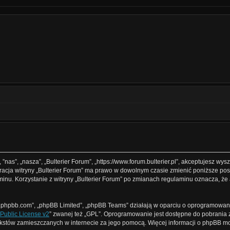
, ”nas”, „nasza”, „Bulterier Forum”, „https://www.forum.bulterier.pl”, akceptujesz w
istracja witryny „Bulterier Forum” ma prawo w dowolnym czasie zmienić poniższe p
laminu. Korzystanie z witryny „Bulterier Forum” po zmianach regulaminu oznacza, ż
www.phpbb.com”, „phpBB Limited”, „phpBB Teams” działają w oparciu o oprogramowan
Public License v2
” zwanej też „GPL”. Oprogramowanie jest dostępne do pobrania 
ą tekstów zamieszczanych w internecie za jego pomocą. Więcej informacji o phpBB 