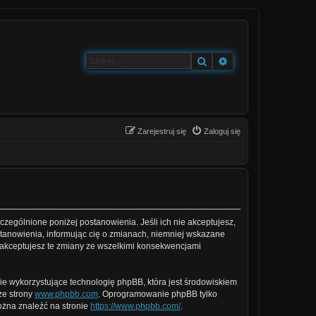
Szukaj
Wyszukiwanie zaa
Zarejestruj się
Zaloguj się
yszczególnione poniżej postanowienia. Jeśli ich nie akceptujesz,
ostanowienia, informując cię o zmianach, niemniej wskazane
e akceptujesz te zmiany ze wszelkimi konsekwencjami
ie wykorzystujące technologię phpBB, która jest środowiskiem
ze strony
www.phpbb.com
. Oprogramowanie phpBB tylko
można znaleźć na stronie
https://www.phpbb.com/
.