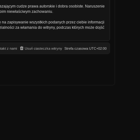
szającym cudze prawa autorskie i dobra osobiste. Naruszenie
twoim niewłaściwym zachowaniu.
ę na zapisywanie wszystkich podanych przez ciebie informacji
zialności za włamania do witryny, podczas których może dojść
takt z nami
Usuń ciasteczka witryny
Strefa czasowa
UTC+02:00