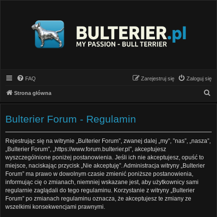
FAQ
Zarejestruj się
Zaloguj się
S
Strona główna
z
u
Bulterier Forum - Regulamin
k
a
Rejestrując się na witrynie „Bulterier Forum”, zwanej dalej „my”, ”nas”, „nasza”,
„Bulterier Forum”, „https://www.forum.bulterier.pl”, akceptujesz
j
wyszczególnione poniżej postanowienia. Jeśli ich nie akceptujesz, opuść to
miejsce, naciskając przycisk „Nie akceptuję”. Administracja witryny „Bulterier
Forum” ma prawo w dowolnym czasie zmienić poniższe postanowienia,
informując cię o zmianach, niemniej wskazane jest, aby użytkownicy sami
regularnie zaglądali do tego regulaminu. Korzystanie z witryny „Bulterier
Forum” po zmianach regulaminu oznacza, że akceptujesz te zmiany ze
wszelkimi konsekwencjami prawnymi.