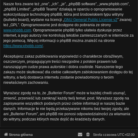
Nasze fora zwane też „one”, „ich”, „je”, „phpBB software”, „www.phpbb.com”,
„phpBB Limited”, „phpBB Teams” działają w oparciu o oprogramowanie
wykorzystujące technologię phpBB, która jest środowiskiem typu witryny
(bulletin board), wydane na licencji „
GNU General Public License v2
” zwanej
też „GPL”. Oprogramowanie jest dostępne do pobrania ze strony
www.phpbb.com
. Oprogramowanie phpBB tylko ułatwia dyskusje przez
internet, a jego autorzy nie kontrolują tekstów zamieszczanych w internecie za
jego pomocą. Więcej informacji o phpBB można znaleźć na stronie
https://www.phpbb.com/
.
Akceptujesz zakaz publikowania wypowiedzi o charakterze obraźliwym,
oszczerczym, propagującym treści niezgodne z polskim prawem lub
naruszającym cudze prawa autorskie i dobra osobiste. Naruszenie tego
zakazu może skutkować dla ciebie całkowitym zablokowaniem dostępu do tej
witryny, a twój dostawca internetu zostanie powiadomiony o twoim
niewłaściwym zachowaniu.
Wyrażasz zgodę na to, że „Bulterier Forum” może w każdej chwili usunąć,
zmienić, przenieść lub zamknąć każdy twój temat, post. Wyrażasz zgodę na
zapisywanie wszystkich podanych przez ciebie informacji w naszej bazie
danych. Informacje te nie będą przekazywane nikomu bez twojej zgody, ale
ani „Bulterier Forum”, ani phpBB nie ponosi odpowiedzialności za włamania
do witryny, podczas których może dojść do kradzieży danych.
Strona główna
Strefa czasowa
UTC+02:00