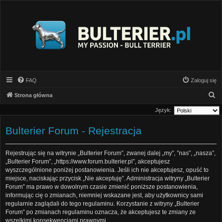
FAQ
Zaloguj się
S
Strona główna
z
Język:
u
Bulterier Forum - Rejestracja
k
a
Rejestrując się na witrynie „Bulterier Forum”, zwanej dalej „my”, ”nas”, „nasza”,
j
„Bulterier Forum”, „https://www.forum.bulterier.pl”, akceptujesz
wyszczególnione poniżej postanowienia. Jeśli ich nie akceptujesz, opuść to
miejsce, naciskając przycisk „Nie akceptuję”. Administracja witryny „Bulterier
Forum” ma prawo w dowolnym czasie zmienić poniższe postanowienia,
informując cię o zmianach, niemniej wskazane jest, aby użytkownicy sami
regularnie zaglądali do tego regulaminu. Korzystanie z witryny „Bulterier
Forum” po zmianach regulaminu oznacza, że akceptujesz te zmiany ze
wszelkimi konsekwencjami prawnymi.