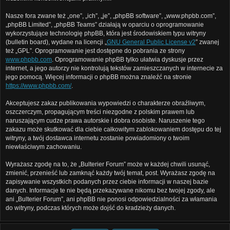
Nasze fora zwane też „one”, „ich”, „je”, „phpBB software”, „www.phpbb.com”,
„phpBB Limited”, „phpBB Teams” działają w oparciu o oprogramowanie
wykorzystujące technologię phpBB, która jest środowiskiem typu witryny
(bulletin board), wydane na licencji „
GNU General Public License v2
” zwanej
też „GPL”. Oprogramowanie jest dostępne do pobrania ze strony
www.phpbb.com
. Oprogramowanie phpBB tylko ułatwia dyskusje przez
internet, a jego autorzy nie kontrolują tekstów zamieszczanych w internecie za
jego pomocą. Więcej informacji o phpBB można znaleźć na stronie
https://www.phpbb.com/
.
Akceptujesz zakaz publikowania wypowiedzi o charakterze obraźliwym,
oszczerczym, propagującym treści niezgodne z polskim prawem lub
naruszającym cudze prawa autorskie i dobra osobiste. Naruszenie tego
zakazu może skutkować dla ciebie całkowitym zablokowaniem dostępu do tej
witryny, a twój dostawca internetu zostanie powiadomiony o twoim
niewłaściwym zachowaniu.
Wyrażasz zgodę na to, że „Bulterier Forum” może w każdej chwili usunąć,
zmienić, przenieść lub zamknąć każdy twój temat, post. Wyrażasz zgodę na
zapisywanie wszystkich podanych przez ciebie informacji w naszej bazie
danych. Informacje te nie będą przekazywane nikomu bez twojej zgody, ale
ani „Bulterier Forum”, ani phpBB nie ponosi odpowiedzialności za włamania
do witryny, podczas których może dojść do kradzieży danych.