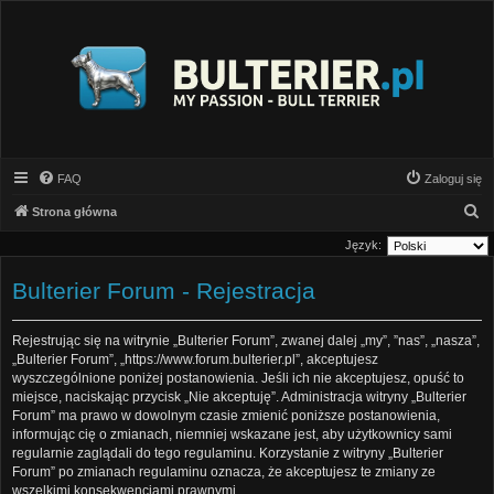
FAQ
Zaloguj się
S
Strona główna
z
Język:
u
Bulterier Forum - Rejestracja
k
a
Rejestrując się na witrynie „Bulterier Forum”, zwanej dalej „my”, ”nas”, „nasza”,
j
„Bulterier Forum”, „https://www.forum.bulterier.pl”, akceptujesz
wyszczególnione poniżej postanowienia. Jeśli ich nie akceptujesz, opuść to
miejsce, naciskając przycisk „Nie akceptuję”. Administracja witryny „Bulterier
Forum” ma prawo w dowolnym czasie zmienić poniższe postanowienia,
informując cię o zmianach, niemniej wskazane jest, aby użytkownicy sami
regularnie zaglądali do tego regulaminu. Korzystanie z witryny „Bulterier
Forum” po zmianach regulaminu oznacza, że akceptujesz te zmiany ze
wszelkimi konsekwencjami prawnymi.