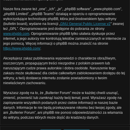
Nasze fora zwane też „one”, „ich”, „je”, „phpBB software”, „www.phpbb.com”,
„phpBB Limited”, „phpBB Teams” działają w oparciu o oprogramowanie
wykorzystujące technologię phpBB, która jest środowiskiem typu witryny
(bulletin board), wydane na licencji „
GNU General Public License v2
” zwanej
też „GPL”. Oprogramowanie jest dostępne do pobrania ze strony
www.phpbb.com
. Oprogramowanie phpBB tylko ułatwia dyskusje przez
internet, a jego autorzy nie kontrolują tekstów zamieszczanych w internecie za
jego pomocą. Więcej informacji o phpBB można znaleźć na stronie
https://www.phpbb.com/
.
Akceptujesz zakaz publikowania wypowiedzi o charakterze obraźliwym,
oszczerczym, propagującym treści niezgodne z polskim prawem lub
naruszającym cudze prawa autorskie i dobra osobiste. Naruszenie tego
zakazu może skutkować dla ciebie całkowitym zablokowaniem dostępu do tej
witryny, a twój dostawca internetu zostanie powiadomiony o twoim
niewłaściwym zachowaniu.
Wyrażasz zgodę na to, że „Bulterier Forum” może w każdej chwili usunąć,
zmienić, przenieść lub zamknąć każdy twój temat, post. Wyrażasz zgodę na
zapisywanie wszystkich podanych przez ciebie informacji w naszej bazie
danych. Informacje te nie będą przekazywane nikomu bez twojej zgody, ale
ani „Bulterier Forum”, ani phpBB nie ponosi odpowiedzialności za włamania
do witryny, podczas których może dojść do kradzieży danych.